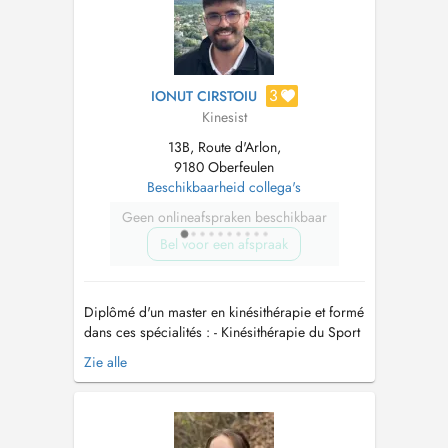
3
IONUT CIRSTOIU
Kinesist
13B, Route d'Arlon,
9180 Oberfeulen
Beschikbaarheid collega's
Geen onlineafspraken beschikbaar
Bel voor een afspraak
Diplômé d'un master en kinésithérapie et formé
dans ces spécialités : - Kinésithérapie du Sport
et Thérapeute Manuel -> Réathlétisation / Post-
Zie alle
opératoire / Rééducation sportive -> Thérapie
manuelle de la hanche, genou, cheville, colonne
vertébrale, épaule, coude, poignet. -
Kinésithérapie ve...