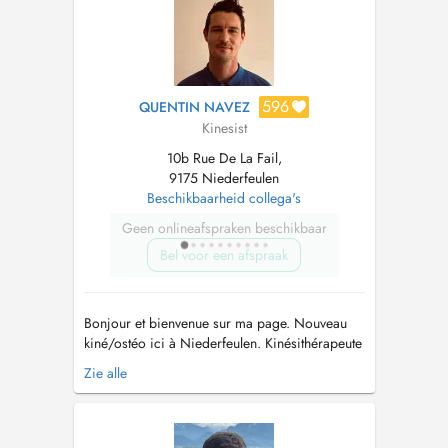
l'épaule, la lombalgie, les ne...
596
QUENTIN NAVEZ
Kinesist
10b Rue De La Fail,
9175 Niederfeulen
Beschikbaarheid collega's
Geen onlineafspraken beschikbaar
Bel voor een afspraak
Bonjour et bienvenue sur ma page. Nouveau
kiné/ostéo ici à Niederfeulen. Kinésithérapeute
de formation, j'ai obtenu mon Master en
Zie alle
kinésithérapie en 2013 à Liège (Haute école
André Vésale, Belgique). Depuis, j'ai également
obtenu le titre d'ostéopathe D.O en 2021 à
l'International Academy of...