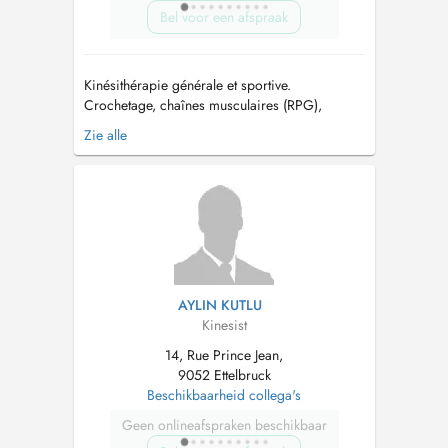
Bel voor een afspraak
Kinésithérapie générale et sportive.
Crochetage, chaînes musculaires (RPG),
kinesiotaping, thérapie manuelle, drainage
Zie alle
lymphatique manuel, kiné respiratoire, thérapie
crânio-sacrée....
AYLIN KUTLU
Kinesist
14, Rue Prince Jean,
9052 Ettelbruck
Beschikbaarheid collega's
Geen onlineafspraken beschikbaar