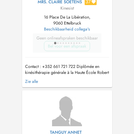
37
MRS. CLAIRE SOETENS
Kinesist
16 Place De La Libération,
9060 Ettelbruck
Beschikbaarheid collega's
Geen onlineafspraken beschikbaar
Bel voor een afspraak
Contact : +352 661 721 722 Diplômée en
kinésithérapie générale à la Haute École Robert
Schuman, je suis formée en kinésithérapie
Zie alle
périnéale (uro-gynécologique), rééducation
abdomino-pelvienne et périnatale. Voici mes
domaines de prise en charge: - Kiné générale -
Rééducation uro-gynécologiq...
TANGUY ANNET