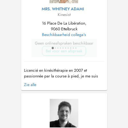
MRS. WHITNEY ADAMI
Kinesist
16 Place De La Libération,
9060 Ettelbruck
Beschikbaarheid collega's
Geen onlineafspraken beschikbaar
Bel voor een afspraak
Licencié en kinésithérapie en 2007 et
passionnée par la course à pied, je me suis
spécialisée en kinésithérapie du sport. Voulant
Zie alle
aller plus loin dans mes traitements en prenant
le corps dans sa globalité, je me suis dirigée
vers lostéopathie. Je me suis formée à
lInternational Academy of Osteopa...