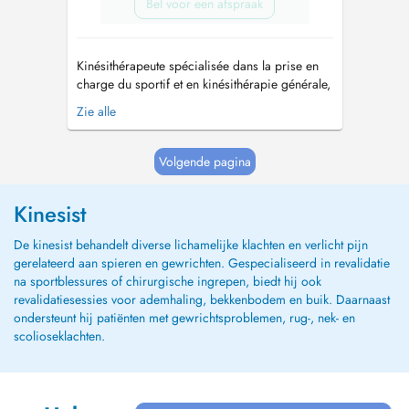
Bel voor een afspraak
Kinésithérapeute spécialisée dans la prise en
charge du sportif et en kinésithérapie générale,
je vous accompagne avec une approche
Zie alle
personnalisée, adaptée à vos objectifs et à
votre mode de vie. Mon objectif est de vous
aider à retrouver vos capacités, à soulager vos
Volgende pagina
douleurs et à reprendre vos acti...
Kinesist
De kinesist behandelt diverse lichamelijke klachten en verlicht pijn
gerelateerd aan spieren en gewrichten. Gespecialiseerd in revalidatie
na sportblessures of chirurgische ingrepen, biedt hij ook
revalidatiesessies voor ademhaling, bekkenbodem en buik. Daarnaast
ondersteunt hij patiënten met gewrichtsproblemen, rug-, nek- en
scolioseklachten.