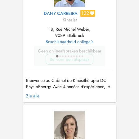
122
DANY CARREIRA
Kinesist
18, Rue Michel Weber,
9089 Ettelbruck
Beschikbaarheid collega's
Geen onlineafspraken beschikbaar
Bel voor een afspraak
Bienvenue au Cabinet de Kinésithérapie DC
PhysioEnergy. Avec 4 années d'expérience, je
suis passionné par l'idée d'unir la
Zie alle
kinésithérapie moderne à des thérapies
alternatives pour revitaliser le corps, l'esprit et
l'âme. Ma philosophie de soins est centrée sur
lindividu : chaque patient bénéfici...