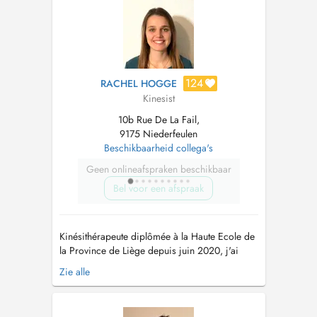
études en 2013. J'ai enchainé a...
124
RACHEL HOGGE
Kinesist
10b Rue De La Fail,
9175 Niederfeulen
Beschikbaarheid collega's
Geen onlineafspraken beschikbaar
Bel voor een afspraak
Kinésithérapeute diplômée à la Haute Ecole de
la Province de Liège depuis juin 2020, j'ai
travaillé pendant 3 ans à l'ile de la Réunion
Zie alle
ainsi qu'une année en France. Je débute mon
activité au Luxembourg dans le centre de
kinésithérapie Fux-Winbomont. Formée sur