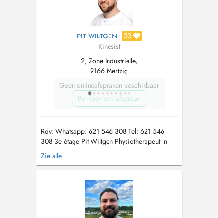
33
PIT WILTGEN
Kinesist
2, Zone Industrielle,
9166 Mertzig
Geen onlineafspraken beschikbaar
Bel voor een afspraak
Rdv: Whatsapp: 621 546 308 Tel: 621 546
308 3e étage Pit Wiltgen Physiotherapeut in
Mertzig | Manuelle Therapie, CMD, Dry
Zie alle
Needling & Kinesiotaping Pit Wiltgen ist
erfahrener Physiotherapeut in Mertzig
(Luxemburg) und spezialisiert auf die
Behandlung von Schmerzen, muskulären
Dysbalancen un...