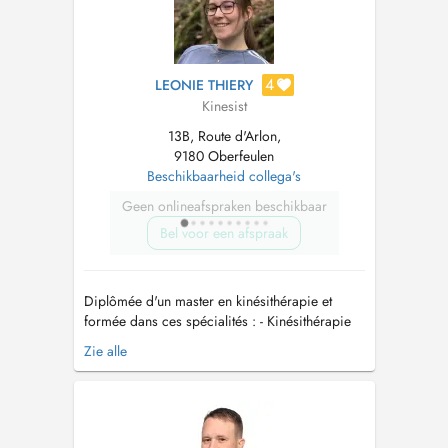
4
LEONIE THIERY
Kinesist
13B, Route d'Arlon,
9180 Oberfeulen
Beschikbaarheid collega's
Geen onlineafspraken beschikbaar
Bel voor een afspraak
Diplômée d'un master en kinésithérapie et
formée dans ces spécialités : - Kinésithérapie
vestibulaire -> Trouble de l'équilibre /
Zie alle
Migraines / Vertiges - Drainage lymphatique
manuel -> Œdème / Membre(s) gonflé(s) /
Sensation de lourdeur dans le(s) membre(s) -
Méthode McKenzie -> Douleurs...