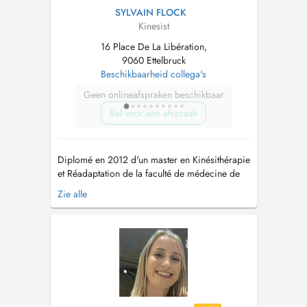
SYLVAIN FLOCK
Kinesist
16 Place De La Libération,
9060 Ettelbruck
Beschikbaarheid collega's
Geen onlineafspraken beschikbaar
Bel voor een afspraak
Diplomé en 2012 d'un master en Kinésithérapie
et Réadaptation de la faculté de médecine de
l'Université de Liège (Belgique), je me suis
Zie alle
spécialisé en 2015 au sein du même
établissement en tant que Thérapeute Manuel
Orthopédique (IFOMPT). Cela fait désormais
13 ans que je pratique au Luxembourg et...