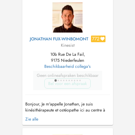
772
JONATHAN FUX-WINBOMONT
Kinesist
10b Rue De La Fail,
9175 Niederfeulen
Beschikbaarheid collega's
Geen onlineafspraken beschikbaar
Bel voor een afspraak
Bonjour, Je m'appelle Jonathan, je suis
kinésithérapeute et ostéopathe ici au centre à
Feulen. Voilà déjà 10 ans que je travaille au
Zie alle
Luxembourg comme kinésithérapeute puis
comme ostéopathe. Passionné par mon travail,
je ne cesse de me former depuis la fin de mes