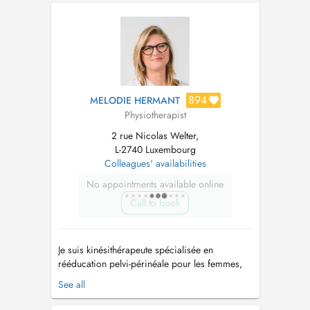
partum, préparation à l'accouchement -
Rééducation orthopédique du rachis
(lombalgie, cervicale, dorsalgie) - Rééducation
du plancher pel...
894
MELODIE HERMANT
Physiotherapist
2 rue Nicolas Welter,
L-2740 Luxembourg
Colleagues' availabilities
No appointments available online
Call to book
Je suis kinésithérapeute spécialisée en
rééducation pelvi-périnéale pour les femmes,
hommes ainsi que les enfants (incontinence
See all
urinaire/anale, rééducation pré/post natale,...)
Je suis également spécialisée dans la prise en