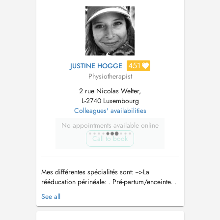
charge de la douleur chronique (endometriose,
nevralgie pudendale, lombalgie...
451
JUSTINE HOGGE
Physiotherapist
2 rue Nicolas Welter,
L-2740 Luxembourg
Colleagues' availabilities
No appointments available online
Call to book
Mes différentes spécialités sont: -->La
rééducation périnéale: . Pré-partum/enceinte. .
Post-partum. . Ménopause. .
See all
Dysfonctionnements intestinaux et vésicaux. .
Post-opératoire (prolapsus, prostatectomie,...).