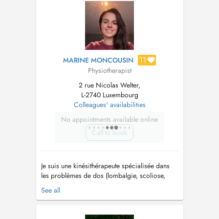
...
11
MARINE MONCOUSIN
Physiotherapist
2 rue Nicolas Welter,
L-2740 Luxembourg
Colleagues' availabilities
No appointments available online
Call to book
Je suis une kinésithérapeute spécialisée dans
les problèmes de dos (lombalgie, scoliose,
cervicalgie). Je suis formée dans la pédiatrie,
See all
surtout pour les mamans qui ont des problèmes
pour allaiter (trouble de l'allaitement, troubles
orthopédiques du nourrisson). Egalement pour