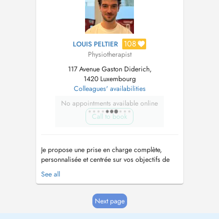
108
LOUIS PELTIER
Physiotherapist
117 Avenue Gaston Diderich,
1420 Luxembourg
Colleagues' availabilities
No appointments available online
Call to book
Je propose une prise en charge complète,
personnalisée et centrée sur vos objectifs de
santé, que vous soyez sportif, actif ou
See all
sédentaire. Mon approche repose sur lécoute,
lanalyse du mouvement et les données les plus
récentes de la recherche scientifique. Je vous
Next page
accompagne dans la gestion de vos ...