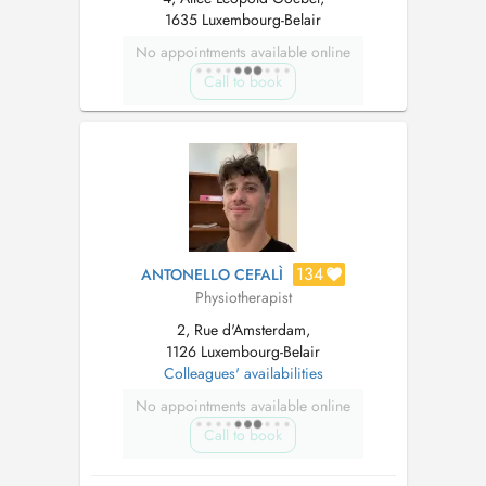
1635 Luxembourg-Belair
No appointments available online
Call to book
134
ANTONELLO CEFALÌ
Physiotherapist
2, Rue d'Amsterdam,
1126 Luxembourg-Belair
Colleagues' availabilities
No appointments available online
Call to book