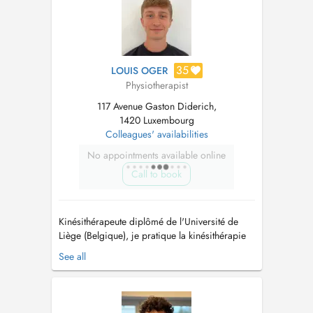
Plagiocéphalie Massage Bébé...
35
LOUIS OGER
Physiotherapist
117 Avenue Gaston Diderich,
1420 Luxembourg
Colleagues' availabilities
No appointments available online
Call to book
Kinésithérapeute diplômé de l'Université de
Liège (Belgique), je pratique la kinésithérapie
générale au sein du nouveau cabinet NovaCare
See all
Center. Passionné par le sport, je suis en cours
de formation en Kinésithérapie du sport à
Paris. Merci de prendre rendez-vous selon les
créneaux proposés. ...