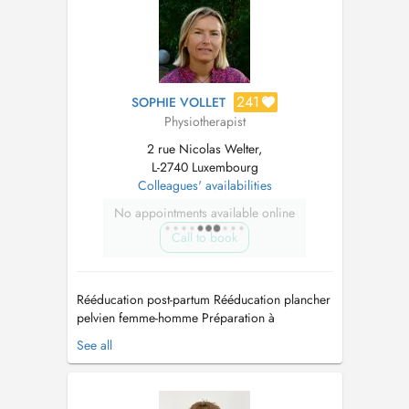
les problèmes maxill...
241
SOPHIE VOLLET
Physiotherapist
2 rue Nicolas Welter,
L-2740 Luxembourg
Colleagues' availabilities
No appointments available online
Call to book
Rééducation post-partum Rééducation plancher
pelvien femme-homme Préparation à
l'accouchement Lombalgie de la femme
See all
enceinte Drainage lymphatique post cancer du
sein et après reconstruction mammaire
Rééducation de la main après chirurgie Pilates