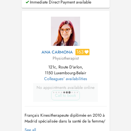
Immediate Direct Payment available
awarded an International PhD degree with full
marks with honours in Ciencias de la Salud
from the Universidad Rey Juan Carlos. He c...
163
ANA CARMONA
Physiotherapist
121c, Route D'arlon,
1150 Luxembourg-Belair
Colleagues' availabilities
No appointments available online
Call to book
Français Kinesitherapeute diplômée en 2010 à
Madrid spécialisée dans la santé de la femme/
le nourrisson/ la machoire et la posture: - Prise
See all