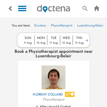
You are here:
Doctena
Physiotherapist
Luxembourg-Belair
SUN
MON
TUE
WED
THU
9 Aug
10 Aug
11 Aug
12 Aug
13 Aug
Book a Physiotherapist appointment near
Luxembourg-Belair
47
FLORENT COLLARD
Physiotherapist
4, Allée Léopold Goebel,