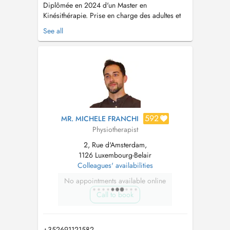
Diplômée en 2024 d'un Master en
Kinésithérapie. Prise en charge des adultes et
des enfants, avec un accompagnement adapté
See all
au besoin de chaque patient. Consultation en
cabinet ou à domicile. Formations continues: -
Thérapie Manuelle - L'épaule, pratique fondée
sur les preuves - Prise en s...
592
MR. MICHELE FRANCHI
Physiotherapist
2, Rue d'Amsterdam,
1126 Luxembourg-Belair
Colleagues' availabilities
No appointments available online
Call to book
+352691121582