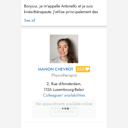
Bonjour, je m'appelle Antonello et je suis
kinésithérapeute. J'utilise principalement des
thérapies manuelles et des exercices, en
See all
m'appuyant sur les meilleures pratiques
fondées sur les preuves et les besoins de
chaque patient. L'un de mes points forts est la
prise en charge des blessures sporti...
265
MANON CHEVROT
Physiotherapist
2, Rue d'Amsterdam,
1126 Luxembourg-Belair
Colleagues' availabilities
No appointments available online
Call to book