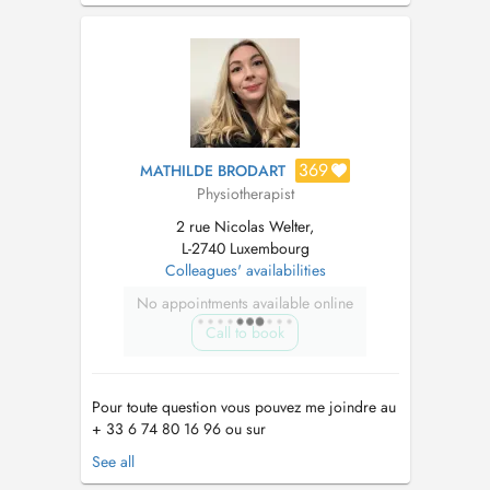
spécialisé en douleur et lésions traumatiques,
sport et performance. Vous pouvez choisir son
nom sur la reservation. ----- Je suis...
369
MATHILDE BRODART
Physiotherapist
2 rue Nicolas Welter,
L-2740 Luxembourg
Colleagues' availabilities
No appointments available online
Call to book
Pour toute question vous pouvez me joindre au
+ 33 6 74 80 16 96 ou sur
kine.brodart@gmail.com
Kinésithérapie
See all
générale et : - Prise en charge pré et post-