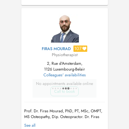
107
FIRAS MOURAD
Physiotherapist
2, Rue d'Amsterdam,
1126 Luxembourg-Belair
Colleagues' availabilities
No appointments available online
Call to book
Prof. Dr. Firas Mourad, PhD, PT, MSc, OMPT,
MS Osteopathy, Dip. Osteopractor. Dr. Firas
Mourad received his Physiotherapy degree
See all
from the University of Brescia. He was