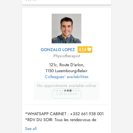
en charge pré et post-partum - Préparation
physique à l'accouchement (De gasquet,
methode 5P...) - Rééducation du plancher
pelvienne (urinaire et fecal...
434
GONZALO LOPEZ
Physiotherapist
121c, Route D'arlon,
1150 Luxembourg-Belair
Colleagues' availabilities
No appointments available online
Call to book
*WHATSAPP CABINET : +352 661 938 001
*RDV DU SOIR: Tous les rendez-vous de
l'après-midi à partir de 16:00h seront pris en
See all
charge par Javier Ruiz, kinésithérapeute