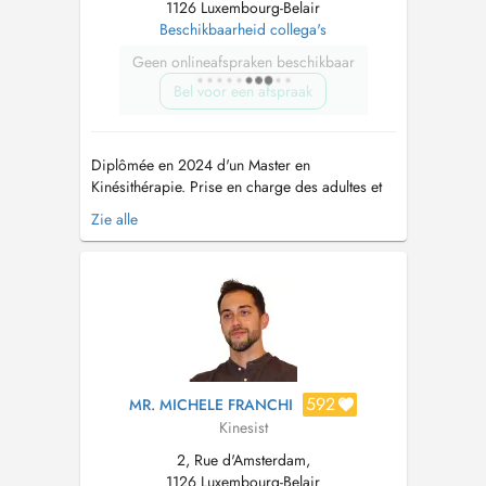
1126 Luxembourg-Belair
Beschikbaarheid collega's
Geen onlineafspraken beschikbaar
Bel voor een afspraak
Diplômée en 2024 d'un Master en
Kinésithérapie. Prise en charge des adultes et
des enfants, avec un accompagnement adapté
Zie alle
au besoin de chaque patient. Consultation en
cabinet ou à domicile. Formations continues: -
Thérapie Manuelle - L'épaule, pratique fondée
sur les preuves - Prise en s...
592
MR. MICHELE FRANCHI
Kinesist
2, Rue d'Amsterdam,
1126 Luxembourg-Belair