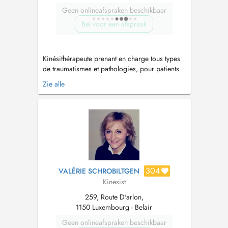
Geen onlineafspraken beschikbaar
Bel voor een afspraak
Kinésithérapeute prenant en charge tous types
de traumatismes et pathologies, pour patients
de tout âge. Travail manuel, exercices
Zie alle
personnalisés dans une salle de sport
entièrement équipée et technologies modernes
(Tecar, ondes de choc, LPG, presso) pour une
rééducation efficace et moderne, du sport...
304
VALÉRIE SCHROBILTGEN
Kinesist
259, Route D'arlon,
1150 Luxembourg - Belair
Geen onlineafspraken beschikbaar