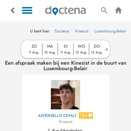
U bent hier:
Doctena
Kinesist
Luxembourg-Belair
ZO
MA
DI
WO
DO
9 Aug.
10 Aug.
11 Aug.
12 Aug.
13 Aug.
Een afspraak maken bij een Kinesist in de buurt van
Luxembourg-Belair
134
ANTONELLO CEFALÌ
Kinesist
2, Rue d'Amsterdam,