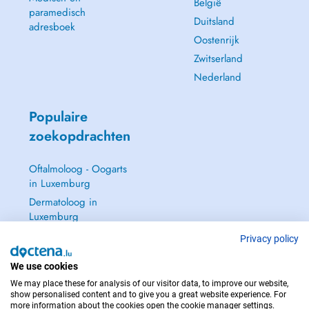
België
paramedisch
Duitsland
adresboek
Oostenrijk
Zwitserland
Nederland
Populaire
zoekopdrachten
Oftalmoloog - Oogarts
in Luxemburg
Dermatoloog in
Luxemburg
Huisarts in Luxemburg
Privacy policy
Gynaecoloog in
We use cookies
Luxemburg
We may place these for analysis of our visitor data, to improve our website,
Zie alle →
show personalised content and to give you a great website experience. For
more information about the cookies open the cookie manager settings.