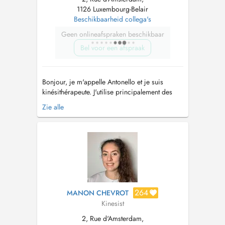
1126 Luxembourg-Belair
Beschikbaarheid collega's
Geen onlineafspraken beschikbaar
Bel voor een afspraak
Bonjour, je m'appelle Antonello et je suis
kinésithérapeute. J'utilise principalement des
thérapies manuelles et des exercices, en
Zie alle
m'appuyant sur les meilleures pratiques
fondées sur les preuves et les besoins de
chaque patient. L'un de mes points forts est la
prise en charge des blessures sporti...
264
MANON CHEVROT
Kinesist
2, Rue d'Amsterdam,