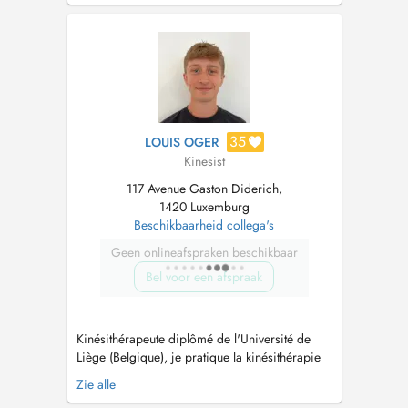
spécialisé en douleur et lésions traumatiques,
sport et performance. Vous pouvez choisir son
nom sur la reservation. ----- Je suis...
35
LOUIS OGER
Kinesist
117 Avenue Gaston Diderich,
1420 Luxemburg
Beschikbaarheid collega's
Geen onlineafspraken beschikbaar
Bel voor een afspraak
Kinésithérapeute diplômé de l'Université de
Liège (Belgique), je pratique la kinésithérapie
générale au sein du nouveau cabinet NovaCare
Zie alle
Center. Passionné par le sport, je suis en cours