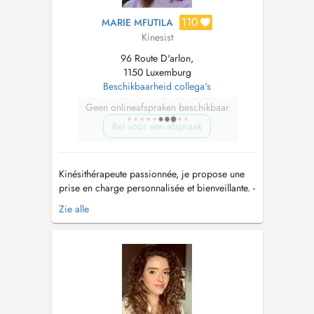
110
MARIE MFUTILA
Kinesist
96 Route D'arlon,
1150 Luxemburg
Beschikbaarheid collega's
Geen onlineafspraken beschikbaar
Bel voor een afspraak
Kinésithérapeute passionnée, je propose une
prise en charge personnalisée et bienveillante. -
Rééducation musculosquelettique et sportive -
Zie alle
Périnatalité et post-partum - Accompagnement
des nourrissons (bronchiolite,
plagio/brachiocephalie, pied varus, ...) -
Rééducation neurologique, respiratoir...