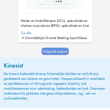
Bel voor een afspraak
Master en kinésithérapie (UCL), spécialisée en
chaînes musculaires (RPG), spécialisée en kiné
respiratoire nourrisson, enfant, adulte
Zie alle
(mucoviscidose). J 'accompagne des patients -
Onmiddelijke Directe Betaling beschikbaar
souffrant de douleurs ponctuelles ou
chroniques , de troubles posturaux ...
Volgende pagina
Kinesist
De kinesist behandelt diverse lichamelijke klachten en verlicht pijn
gerelateerd aan spieren en gewrichten. Gespecialiseerd in revalidatie
na sportblessures of chirurgische ingrepen, biedt hij ook
revalidatiesessies voor ademhaling, bekkenbodem en buik. Daarnaast
ondersteunt hij patiënten met gewrichtsproblemen, rug-, nek- en
scolioseklachten.