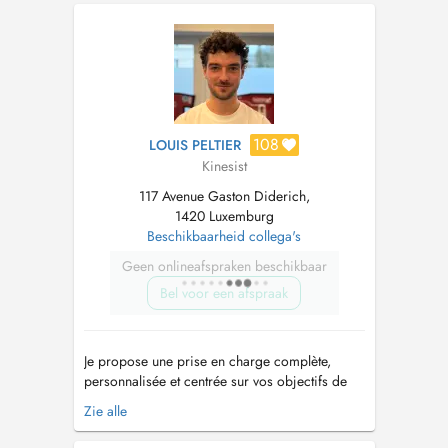
de formation en Kinésithérapie du sport à
Paris. Merci de prendre rendez-vous selon les
créneaux proposés. ...
108
LOUIS PELTIER
Kinesist
117 Avenue Gaston Diderich,
1420 Luxemburg
Beschikbaarheid collega's
Geen onlineafspraken beschikbaar
Bel voor een afspraak
Je propose une prise en charge complète,
personnalisée et centrée sur vos objectifs de
santé, que vous soyez sportif, actif ou
Zie alle
sédentaire. Mon approche repose sur lécoute,
lanalyse du mouvement et les données les plus