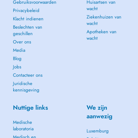
Gebruiksvoorwaarden
Huisartsen van
wacht
Privacybeleid
Ziekenhuizen van
Klacht indienen
wacht
Beslechten van
Apotheken van
geschillen
wacht
Over ons
Media
Blog
Jobs
Contacteer ons
Juridische
kennisgeving
Nuttige links
We zijn
aanwezig
Medische
laboratoria
Luxemburg
Medisch en