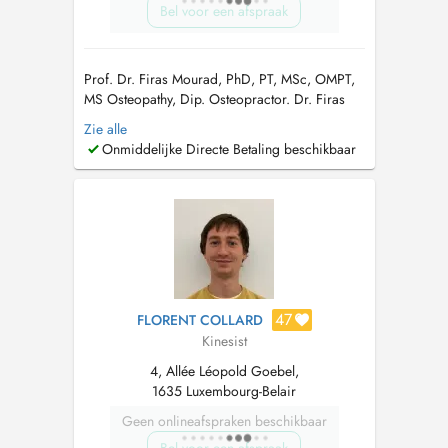
Bel voor een afspraak
Prof. Dr. Firas Mourad, PhD, PT, MSc, OMPT,
MS Osteopathy, Dip. Osteopractor. Dr. Firas
Mourad received his Physiotherapy degree
Zie alle
from the University of Brescia. He was
Onmiddelijke Directe Betaling beschikbaar
awarded an International PhD degree with full
marks with honours in Ciencias de la Salud
from the Universidad Rey Juan Carlos. He c...
47
FLORENT COLLARD
Kinesist
4, Allée Léopold Goebel,
1635 Luxembourg-Belair
Geen onlineafspraken beschikbaar