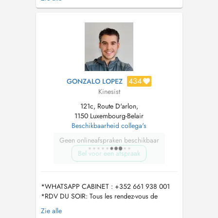
en charge pré et post-partum - Préparation
physique à l'accouchement (De gasquet,
methode 5P...) - Rééducation du plancher
pelvienne (urinaire et fecal...
434
GONZALO LOPEZ
Kinesist
121c, Route D'arlon,
1150 Luxembourg-Belair
Beschikbaarheid collega's
Geen onlineafspraken beschikbaar
Bel voor een afspraak
*WHATSAPP CABINET : +352 661 938 001
*RDV DU SOIR: Tous les rendez-vous de
l'après-midi à partir de 16:00h seront pris en
Zie alle
charge par Javier Ruiz, kinésithérapeute