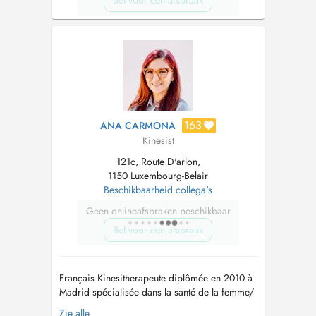
Bel voor een afspraak
163
ANA CARMONA
Kinesist
121c, Route D'arlon,
1150 Luxembourg-Belair
Beschikbaarheid collega's
Geen onlineafspraken beschikbaar
Bel voor een afspraak
Français Kinesitherapeute diplômée en 2010 à
Madrid spécialisée dans la santé de la femme/
le nourrisson/ la machoire et la posture: - Prise
Zie alle