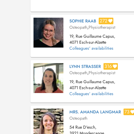
272
SOPHIE RAAB
Osteopath
,
Physiotherapist
19, Rue Guillaume Capus,
4071 Esch-sur-Alzette
Colleagues' availabilities
316
LYNN STRASSER
Osteopath
,
Physiotherapist
19, Rue Guillaume Capus,
4071 Esch-sur-Alzette
Colleagues' availabilities
73
MRS. AMANDA LANGMAR
Osteopath
54 Rue D'esch,
3921 Mondercange