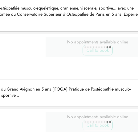
téopathie musculo-squelettique, crânienne, viscérale, sportive... avec une
Diplômée du Conservatoire Supérieur d'Ostéopathie de Paris en 5 ans. Expéri
No appointments available online
Call to book
e du Grand Avignon en 5 ans (IFOGA) Pratique de l'ostéopathie musculo-
 sportive...
No appointments available online
Call to book