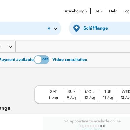
Luxembourg
EN
Help
Log
×
m
Payment available
Video consultation
ON
OFF
SAT
SUN
MON
TUE
WE
8 Aug
9 Aug
10 Aug
11 Aug
12 Au
lange
No appointments available online
Call to book