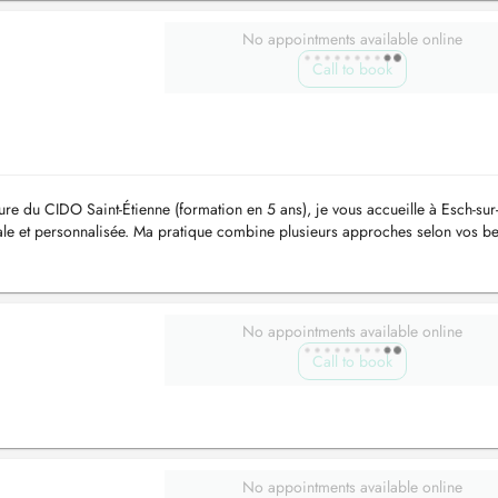
No appointments available online
Call to book
e du CIDO Saint-Étienne (formation en 5 ans), je vous accueille à Esch-sur-
le et personnalisée. Ma pratique combine plusieurs approches selon vos be
No appointments available online
Call to book
No appointments available online