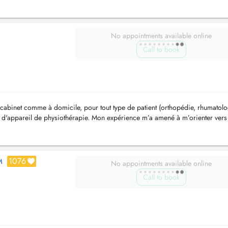
No appointments available online
Call to book
cabinet comme à domicile, pour tout type de patient (orthopédie, rhumatolo
 peu d'appareil de physiothérapie. Mon expérience m’a amené à m’orienter vers
1076
M
No appointments available online
Call to book