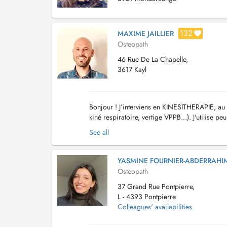
132
MAXIME JAILLIER
Osteopath
46 Rue De La Chapelle,
3617 Kayl
Bonjour ! J’interviens en KINESITHERAPIE, au 
kiné respiratoire, vertige VPPB...). J'utilise
approche thérapeutique manuelle et à im...
See all
YASMINE FOURNIER-ABDERRAHI
Osteopath
37 Grand Rue Pontpierre,
L - 4393 Pontpierre
Colleagues' availabilities