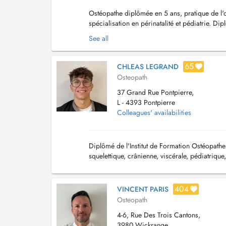
Ostéopathe diplômée en 5 ans, pratique de l'os
spécialisation en périnatalité et pédiatrie. 
en service hospitalier : - Service de m...
See all
65
CHLEAS LEGRAND
Osteopath
37 Grand Rue Pontpierre,
L - 4393 Pontpierre
Colleagues' availabilities
Diplômé de l'Institut de Formation Ostéopath
squelettique, crânienne, viscérale, pédiatrique,
404
VINCENT PARIS
Osteopath
4-6, Rue Des Trois Cantons,
3980 Wickrange