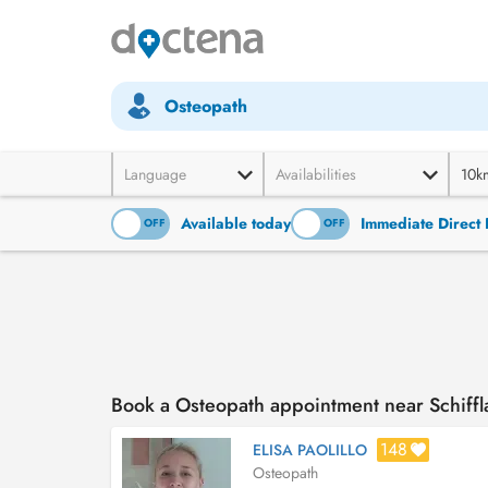
Osteopath
Language
Availabilities
10k
Available today
Immediate Direct 
ON
OFF
ON
OFF
Book a Osteopath appointment near Schiff
148
ELISA PAOLILLO
Osteopath