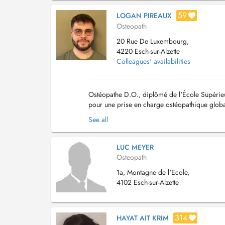
59
LOGAN PIREAUX
Osteopath
20 Rue De Luxembourg,
4220 Esch-sur-Alzette
Colleagues' availabilities
Ostéopathe D.O., diplômé de l'École Supérieur
pour une prise en charge ostéopathique globa
- Ostéopathie musculaire et structurelle (a...
See all
LUC MEYER
Osteopath
1a, Montagne de l'Ecole,
4102 Esch-sur-Alzette
314
HAYAT AIT KRIM