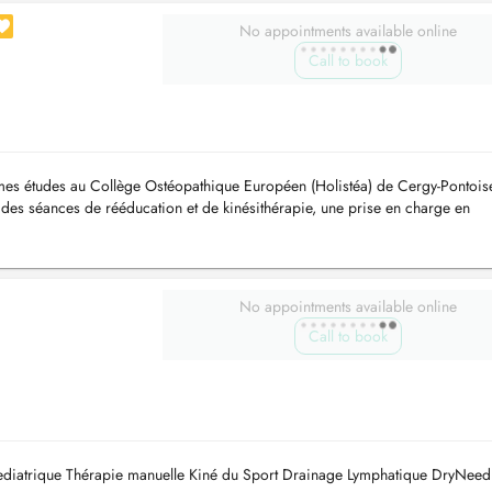
No appointments available online
Call to book
i mes études au Collège Ostéopathique Européen (Holistéa) de Cergy-Pontoise
des séances de rééducation et de kinésithérapie, une prise en charge en
e d...
No appointments available online
Call to book
ediatrique Thérapie manuelle Kiné du Sport Drainage Lymphatique DryNeed