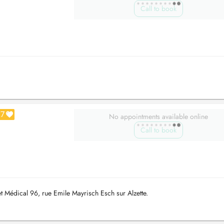
Call to book
27
No appointments available online
Call to book
 Médical 96, rue Emile Mayrisch Esch sur Alzette.