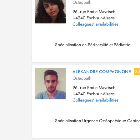
Osteopath
96, rue Emile Mayrisch,
L-4240 Esch-sur-Alzette
Colleagues' availabilities
Spécialisation en Périnatalité et Pédiatrie
3
ALEXANDRE COMPAGNONE
Osteopath
96, rue Emile Mayrisch,
L-4240 Esch-sur-Alzette
Colleagues' availabilities
Spécialisation Urgence Ostéopathique Cabinet