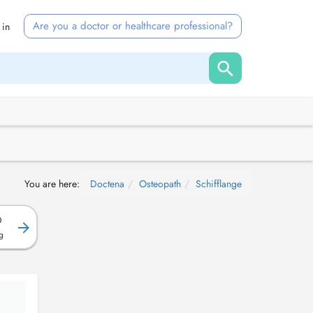
Are you a doctor or healthcare professional?
 in
You are here:
Doctena
Osteopath
Schifflange
D
g