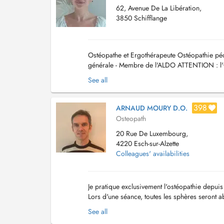
62, Avenue De La Libération,
3850 Schifflange
Ostéopathe et Ergothérapeute Ostéopathie péd
générale - Membre de l'ALDO ATTENTION : l'Os
de contacter le Cabinet sur le site Kiné GASTA
See all
398
ARNAUD MOURY D.O.
Osteopath
20 Rue De Luxembourg,
4220 Esch-sur-Alzette
Colleagues' availabilities
Je pratique exclusivement l'ostéopathie depui
Lors d'une séance, toutes les sphères seront 
squelettique. Les techniques (fonctionnelles e..
See all