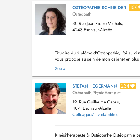
159
OSTÉOPATHIE SCHNEIDER
Osteopath
80 Rue Jean-Pierre Michels,
4243 Esch-sur-Alzette
Titulaire du diplôme d'Ostéopathie, j'ai suiv
vous propose au sein de mon cabinet en plus 
ostéopathie tissulaire. L'ostéopathie tissulaire s
See all
234
STEFAN HEGERMANN
Osteopath
,
Physiotherapist
19, Rue Guillaume Capus,
4071 Esch-sur-Alzette
Colleagues' availabilities
Kinésithérapeute & Ostéopathe Ostéopathie p