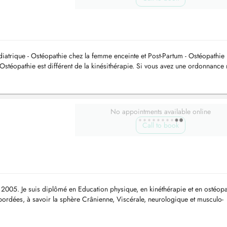
iatrique - Ostéopathie chez la femme enceinte et Post-Partum - Ostéopathie
téopathie est différent de la kinésithérapie. Si vous avez une ordonnance
UER. ...
No appointments available online
Call to book
s 2005. Je suis diplômé en Education physique, en kinéthérapie et en ostéopa
abordées, à savoir la sphère Crânienne, Viscérale, neurologique et musculo-
.