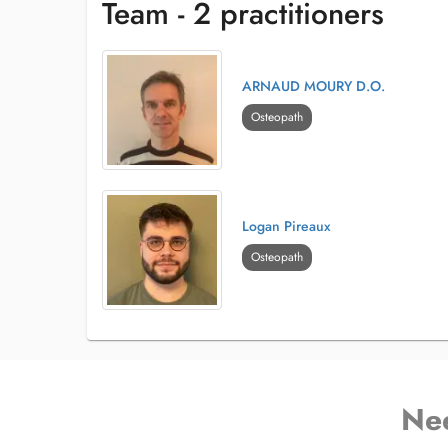
Team - 2 practitioners
et les femmes enceinte.
ARNAUD MOURY D.O.
Osteopath
Logan Pireaux
Osteopath
Ne