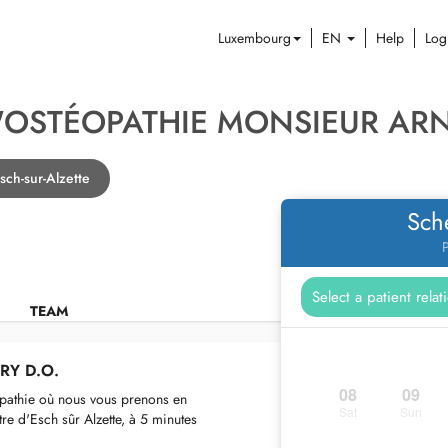
Luxembourg
EN
Help
Log
'OSTÉOPATHIE MONSIEUR AR
sch-sur-Alzette
Sch
P
TEAM
RY D.O.
08
09
éopathie où nous vous prenons en
Sat
Sun
re d'Esch sûr Alzette, à 5 minutes