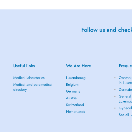
Follow us and check
Useful links
We Are Here
Freque
Medical laboratories
Luxembourg
Ophthal
in Luxe
Medical and paramedical
Belgium
directory
Dermato
Germany
General 
Austria
Luxemb
Switzerland
Gynecol
Netherlands
See all