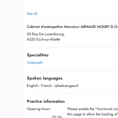
See all
Notre équipe est composée de :
Cabinet d'ostéopathie Monsieur ARNAUD MOURY D.O
20 Rue De Luxembourg,
4220 Esch-sur-Alzette
Arnaud Moury spécialisé (voir fiche praticien) :
Techniques Structurelles et fonctionnelles.
Specialities
Techniques crâniennes (globale, migraine, vertiges, acouphè
Osteopath
nausées, douleurs ventre)
Techniques anglaises structurelles à multiparamètres ainsi 
Spoken languages
preuves scientifiques.
English
- French
- Lëtzebuergesch
Ostéopathie périnatale et pédiatrique (seroop.org)
Practice information
Techniques Fasciales (Myers Tom) et musculaires.
Opening hours
Please enable the “functional coo
Réhabilitation sportive: adaptation des exercices en fonct
this page to allow the loading o
07:30-