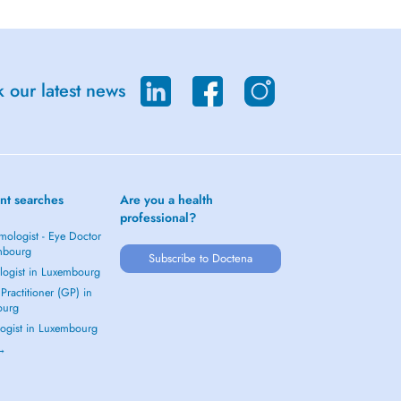
 our latest news
nt searches
Are you a health
professional?
mologist - Eye Doctor
mbourg
Subscribe to Doctena
logist in Luxembourg
Practitioner (GP) in
ourg
ogist in Luxembourg
 →