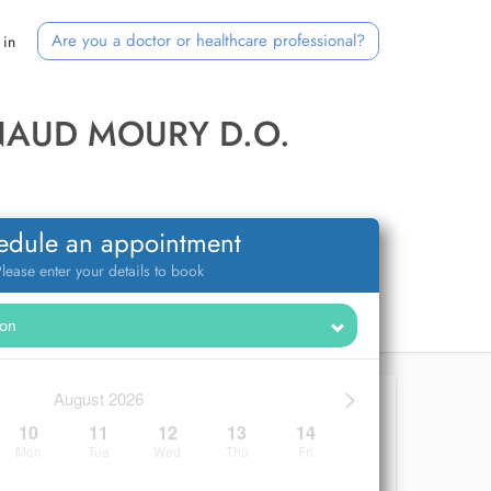
Are you a doctor or healthcare professional?
 in
NAUD MOURY D.O.
edule an appointment
lease enter your details to book
>
August 2026
10
11
12
13
14
Mon
Tue
Wed
Thu
Fri