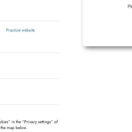
Pl
.
Practice website
nes) et viscérales (reflux,
que les techniques basées sur les
kies” in the “Privacy settings” of
ion de la posture (recouvrement de
f the map below.