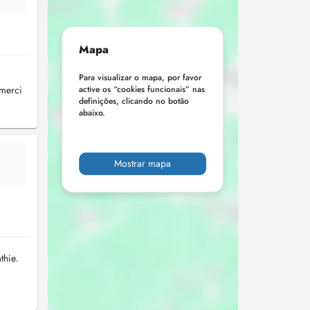
Mapa
Para visualizar o mapa, por favor
 merci
active os “cookies funcionais” nas
definições, clicando no botão
abaixo.
Mostrar mapa
thie.