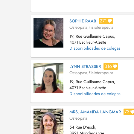
271
SOPHIE RAAB
Osteopata
,
Fisioterapeuta
19, Rue Guillaume Capus,
4071 Esch-sur-Alzette
Disponibilidades de colegas
316
LYNN STRASSER
Osteopata
,
Fisioterapeuta
19, Rue Guillaume Capus,
4071 Esch-sur-Alzette
Disponibilidades de colegas
73
MRS. AMANDA LANGMAR
Osteopata
54 Rue D'esch,
3921 Mondercange