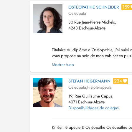
159
OSTÉOPATHIE SCHNEIDER
Osteopata
80 Rue Jean-Pierre Michels,
4243 Esch-sur-Alzette
Titulaire du diplôme d'Ostéopathie, j'ai suiv
vous propose au sein de mon cabinet en plus 
ostéopathie tissulaire. L'ostéopathie tissulaire s
Mostrar tudo
234
STEFAN HEGERMANN
Osteopata
,
Fisioterapeuta
19, Rue Guillaume Capus,
4071 Esch-sur-Alzette
Disponibilidades de colegas
Kinésithérapeute & Ostéopathe Ostéopathie p