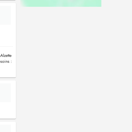
Alzette
soins :