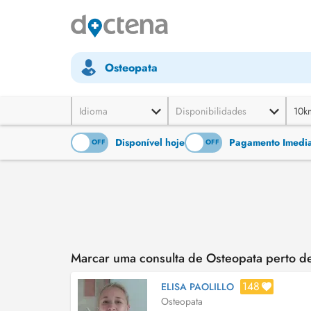
Osteopata
Idioma
Disponibilidades
10k
Disponível hoje
Pagamento Imediat
ON
OFF
ON
OFF
Marcar uma consulta de Osteopata perto de
148
ELISA PAOLILLO
Osteopata