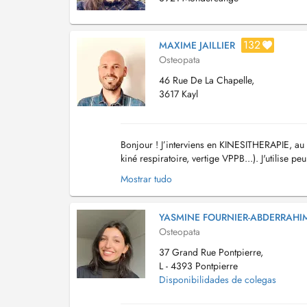
132
MAXIME JAILLIER
Osteopata
46 Rue De La Chapelle,
3617 Kayl
Bonjour ! J’interviens en KINESITHERAPIE, au 
kiné respiratoire, vertige VPPB...). J'utilise
approche thérapeutique manuelle et à im...
Mostrar tudo
YASMINE FOURNIER-ABDERRAHI
Osteopata
37 Grand Rue Pontpierre,
L - 4393 Pontpierre
Disponibilidades de colegas