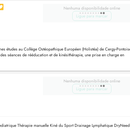
Nenhuma disponibilidade online
Ligue para marcar
i mes études au Collège Ostéopathique Européen (Holistéa) de Cergy-Pontoise
des séances de rééducation et de kinésithérapie, une prise en charge en
e d...
Nenhuma disponibilidade online
Ligue para marcar
ediatrique Thérapie manuelle Kiné du Sport Drainage Lymphatique DryNeed