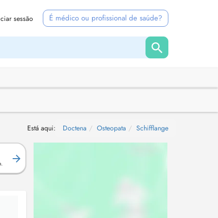
É médico ou profissional de saúde?
iciar sessão
Está aqui:
Doctena
Osteopata
Schifflange
.
o.