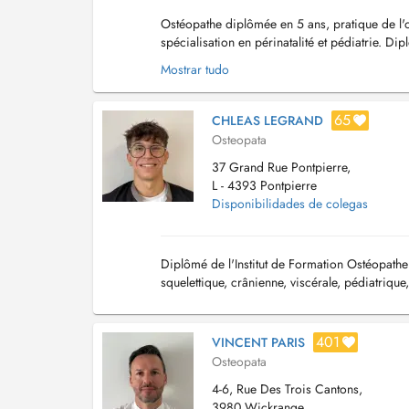
Ostéopathe diplômée en 5 ans, pratique de l'os
spécialisation en périnatalité et pédiatrie. 
en service hospitalier : - Service de m...
Mostrar tudo
65
CHLEAS LEGRAND
Osteopata
37 Grand Rue Pontpierre,
L - 4393 Pontpierre
Disponibilidades de colegas
Diplômé de l'Institut de Formation Ostéopath
squelettique, crânienne, viscérale, pédiatrique,
401
VINCENT PARIS
Osteopata
4-6, Rue Des Trois Cantons,
3980 Wickrange