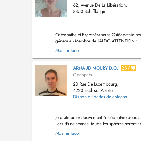
62, Avenue De La Libération,
3850 Schifflange
Ostéopathe et Ergothérapeute Ostéopathie péd
générale - Membre de l'ALDO ATTENTION : l'Os
de contacter le Cabinet sur le site Kiné GASTA
Mostrar tudo
397
ARNAUD MOURY D.O.
Osteopata
20 Rue De Luxembourg,
4220 Esch-sur-Alzette
Disponibilidades de colegas
Je pratique exclusivement l'ostéopathie depui
Lors d'une séance, toutes les sphères seront 
squelettique. Les techniques (fonctionnelles e..
Mostrar tudo