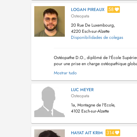
58
LOGAN PIREAUX
Osteopata
20 Rue De Luxembourg,
4220 Esch-sur-Alzette
Disponibilidades de colegas
Ostéopathe D.O., diplômé de l'École Supérieur
pour une prise en charge ostéopathique globa
- Ostéopathie musculaire et structurelle (a...
Mostrar tudo
LUC MEYER
Osteopata
1a, Montagne de l'Ecole,
4102 Esch-sur-Alzette
314
HAYAT AIT KRIM