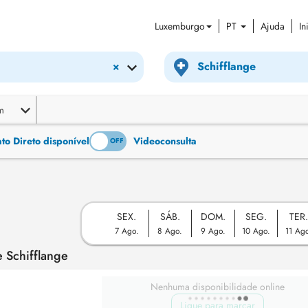
Luxemburgo
PT
Ajuda
In
×
m
o Direto disponível
Videoconsulta
ON
OFF
SEX.
SÁB.
DOM.
SEG.
TER
7 Ago.
8 Ago.
9 Ago.
10 Ago.
11 Ag
 Schifflange
Nenhuma disponibilidade online
Ligue para marcar