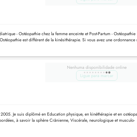
iatrique - Ostéopathie chez la femme enceinte et Post-Partum - Ostéopathie
téopathie est différent de la kinésithérapie. Si vous avez une ordonnance
UER. ...
Nenhuma disponibilidade online
Ligue para marcar
s 2005. Je suis diplômé en Education physique, en kinéthérapie et en ostéopa
abordées, à savoir la sphère Crânienne, Viscérale, neurologique et musculo-
.