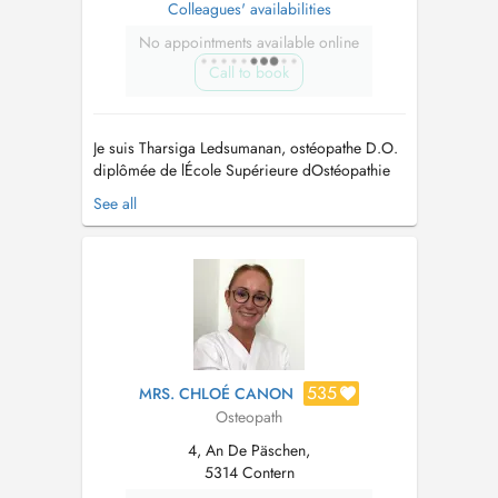
Colleagues' availabilities
No appointments available online
Call to book
Je suis Tharsiga Ledsumanan, ostéopathe D.O.
diplômée de lÉcole Supérieure dOstéopathie
de Paris (formation en 6 ans). Passionnée par
See all
laccompagnement global du patient, jexerce
une approche douce et holistique, centrée sur
lécoute du corps, la bienveillance et léquilibre
global entre structure et f...
535
MRS. CHLOÉ CANON
Osteopath
4, An De Päschen,
5314 Contern