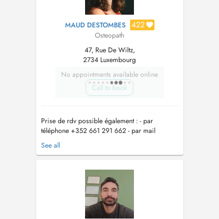
422
MAUD DESTOMBES
Osteopath
47, Rue De Wiltz,
2734 Luxembourg
No appointments available online
Call to book
Prise de rdv possible également : - par
téléphone +352 661 291 662 - par mail
mdestombes.osteopathe@gmail.com
See all
ATTENTION - CHANGEMENT D'ADRESSE AU
1ER MARS 2026 : 47 rue de Wiltz 2734
Luxembourg Prix de la consultation : 95 euros -
100 euros à compter du 1er Juin 2026 2018-
2026 : Ostéopa...