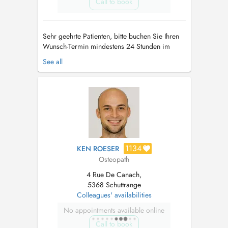
Call to book
Sehr geehrte Patienten, bitte buchen Sie Ihren
Wunsch-Termin mindestens 24 Stunden im
Voraus, da ansonsten Ihr Termin nicht garantiert
See all
werden kann. Bitte parken Sie Ihr Fahrzeug nur
auf den Parkplaetzen mit "Abigail Bianconi"
GERADE ein - und belegen Sie bitte nicht 2
Parkplaetze. Vielen D...
1134
KEN ROESER
Osteopath
4 Rue De Canach,
5368 Schuttrange
Colleagues' availabilities
No appointments available online
Call to book