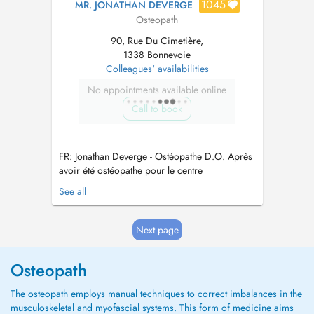
1045
MR. JONATHAN DEVERGE
Osteopath
90, Rue Du Cimetière,
1338 Bonnevoie
Colleagues' availabilities
No appointments available online
Call to book
FR: Jonathan Deverge - Ostéopathe D.O. Après
avoir été ostéopathe pour le centre
d'entraînement du FC Porto, puis pour son
See all
équipe professionnelle, Jonathan est revenu en
France où il a continué à prendre en charge
des athlètes de haut niveau. Par ailleurs,
Next page
Jonathan a exercé dans un centre an...
Osteopath
The osteopath employs manual techniques to correct imbalances in the
musculoskeletal and myofascial systems. This form of medicine aims