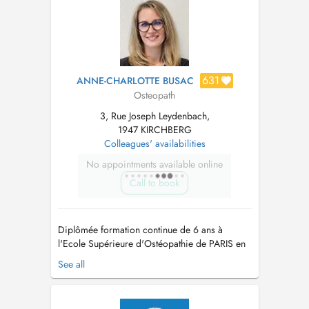
631
ANNE-CHARLOTTE BUSAC
Osteopath
3, Rue Joseph Leydenbach,
1947 KIRCHBERG
Colleagues' availabilities
No appointments available online
Call to book
Diplômée formation continue de 6 ans à
l'Ecole Supérieure d'Ostéopathie de PARIS en
2011, après plus de 10 ans dans un cabinet
See all
pluridisciplinaire à Thionville en France,
j'exerce ma profession d'ostéopathe au
Luxembourg depuis début 2022 au sein du