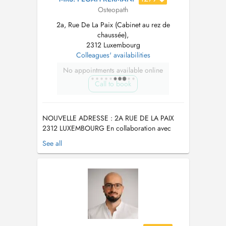
Osteopath
2a, Rue De La Paix (Cabinet au rez de
chaussée),
2312 Luxembourg
Colleagues' availabilities
No appointments available online
Call to book
NOUVELLE ADRESSE : 2A RUE DE LA PAIX
2312 LUXEMBOURG En collaboration avec
Anthony Cyrille, ostéopathe D.O diplômé de
See all
Bordeaux. Formé en 5 ans, il accompagne les
patients avec une approche globale et
personnalisée. Spécialisé en troubles de la
mâchoire (ATM), ostéopathie du sport et
posturologi...