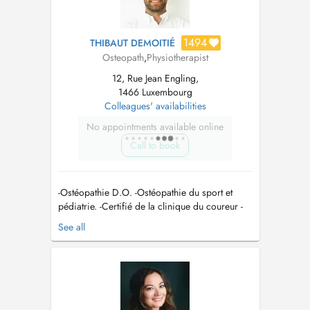
1494
THIBAUT DEMOITIÉ
Osteopath
,
Physiotherapist
12, Rue Jean Engling,
1466 Luxembourg
Colleagues' availabilities
No appointments available online
Call to book
-Ostéopathie D.O. -Ostéopathie du sport et
pédiatrie. -Certifié de la clinique du coureur -
Thérapie Manuelle du sport ( crochetage,
See all
ventouse,...) mail:
Thibautdemoitie@ckos.lu
Tel:
691 592 479...