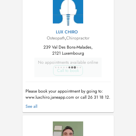
centre mère enfant de kinésithérapie THE
STUDIO à L...
LUX CHIRO
Osteopath
,
Chiropractor
239 Val Des Bons-Malades,
2121 Luxembourg
No appointments available online
Call to book
Please book your appointment by going to:
www.luxchiro.janeapp.com or call 26 31 18 12.
Services include: chiropractic, osteopathy,
See all
massage (deep tissue, pregnancy, lymphatic
drainage), Bowen therapy, reflexology, cranio
sacro technique and Rolfing. There is street
parking just outside the bu...