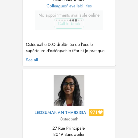
Colleagues' availabilities
No appointments available online
Call to book
Ostéopathe D.O diplômée de l'école
supérieure d'ostéopathie (Paris) Je pratique
l'ostéopathie en m'adaptant à chaque patient :
See all
nourrissons, enfants, adultes, sportifs, femmes
enceintes et seniors. L'ostéopathie est une
thérapie manuelle qui vise à restaurer la
mobilité et l'équilibre du corps....
971
LEDSUMANAN THARSIGA
Osteopath
27 Rue Principale,
8049 Sandweiler