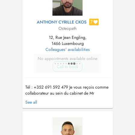
7
ANTHONY CYRILLE CKOS
Osteopath
12, Rue Jean Engling,
1466 Luxembourg
Colleagues' availabilities
No appointments available online
Call to book
Tél : +352 691 592 479 Je vous reçois comme
collaborateur au sein du cabinet de Mr
DEMOITIE Thibault au 12 Rue Jean Engling
See all
1466 Dommeldange uniquement : - les mardi et
vendredi après midi - les samedis après midi
Ostéopathe diplômé d'une formation française
reconnue en 5ans, j'exerce depuis p...