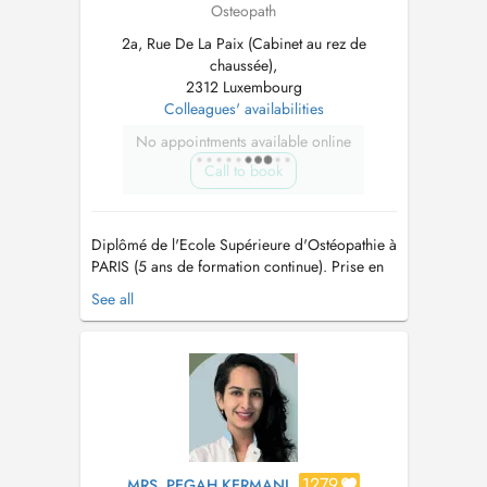
Osteopath
2a, Rue De La Paix (Cabinet au rez de
chaussée),
2312 Luxembourg
Colleagues' availabilities
No appointments available online
Call to book
Diplômé de l'Ecole Supérieure d'Ostéopathie à
PARIS (5 ans de formation continue). Prise en
charge de nourrisson, enfants, adolescents,
See all
adultes, séniors, sportifs et personnes en
situation d'handicap. Spécialisé en Ostéopathie
Viscérale thoracique, abdominale et petit
bassin (reflux gastro-œs...
1279
MRS. PEGAH KERMANI