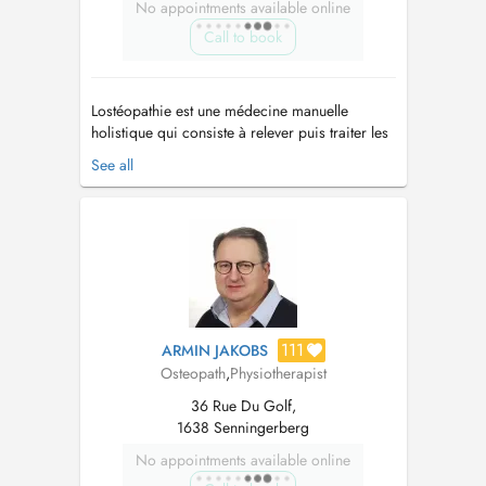
No appointments available online
Call to book
Lostéopathie est une médecine manuelle
holistique qui consiste à relever puis traiter les
troubles fonctionnels des différents systèmes du
See all
corps, afin daméliorer létat de santé du patient.
Localisé au sein du Centre de Kinésithérapie &
Ostéopathie à Contern (https://kinecontern.lu),
le cabinet v...
111
ARMIN JAKOBS
Osteopath
,
Physiotherapist
36 Rue Du Golf,
1638 Senningerberg
No appointments available online