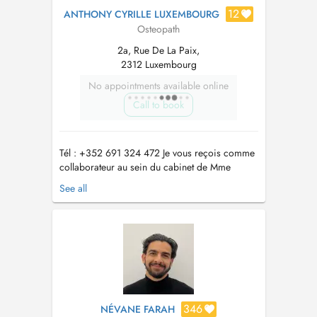
12
ANTHONY CYRILLE LUXEMBOURG
Osteopath
2a, Rue De La Paix,
2312 Luxembourg
No appointments available online
Call to book
Tél : +352 691 324 472 Je vous reçois comme
collaborateur au sein du cabinet de Mme
KERMANI Pegah au 2A rue de la Paix
See all
Luxembourg gare uniquement : - les matins - les
samedis Ostéopathe diplômé d'une formation
française reconnue en 5ans, j'exerce depuis
plus de 10 ans avec une approche global...
346
NÉVANE FARAH