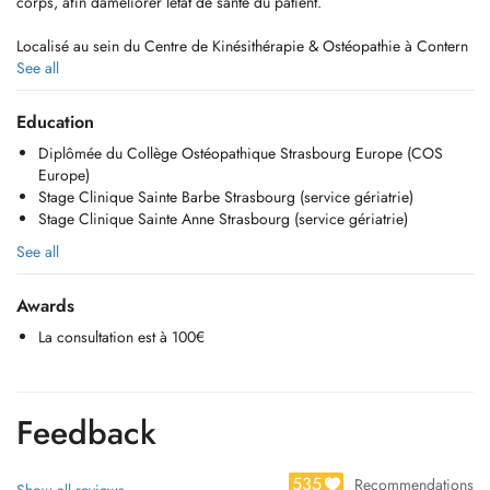
corps, afin daméliorer létat de santé du patient.
Localisé au sein du Centre de Kinésithérapie & Ostéopathie à Contern
(https://kinecontern.lu), le cabinet vous propose :
See all
- Consultation dostéopathie générale, obstétrique, pédiatrique et
Education
gériatrique.
Diplômée du Collège Ostéopathique Strasbourg Europe (COS
- Prise en charge du sportif et troubles posturologiques.
Europe)
- Prise en charge des pathologies chroniques et inflammatoires.
Stage Clinique Sainte Barbe Strasbourg (service gériatrie)
Stage Clinique Sainte Anne Strasbourg (service gériatrie)
La prise de rendez-vous pour une consultation au cabinet se fait via
Doctena ou par téléphone au +352 661 880 881.
See all
Vous pouvez également me joindre par email à l'adresse suivant :
chloe.canon.osteo@gmail.com
Awards
Noubliez pas de vous munir dun drap ou dune serviette lors de votre
La consultation est à 100€
visite au cabinet.
Feedback
535
Recommendations