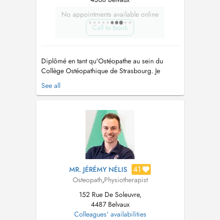
No appointments available online
Call to book
Diplômé en tant qu'Ostéopathe au sein du
Collège Ostéopathique de Strasbourg. Je
travaille actuellement dans un cabinet
See all
paramédical de Belval, au Luxembourg, où
j'exerce ma profession en utilisant différentes
techniques de traitements : Structurel,
musculaire, viscéral, crânien et fascial. L'utilis...
41
MR. JÉRÉMY NÉLIS
Osteopath
,
Physiotherapist
152 Rue De Soleuvre,
4487 Belvaux
Colleagues' availabilities