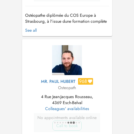
Ostéopathe diplômée du COS Europe à
Strasbourg, à l'issue dune formation complète
en 5 ans, je propose une prise en charge
See all
fondée sur l'écoute, l'échange et une
compréhension approfondie des motifs de
consultation. Chaque consultation débute par
un temps d'échange rigoureux, permettant
d'identifi...
968
MR. PAUL HUBERT
Osteopath
4 Rue Jean-Jacques Rousseau,
4369 Esch-Belval
Colleagues' availabilities
No appointments available online
Call to book