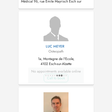
Médical 96, rue Emile Mayrisch Esch sur
Alzette.
LUC MEYER
Osteopath
1a, Montagne de l'Ecole,
4102 Esch-sur-Alzette
No appointments available online
Call to book