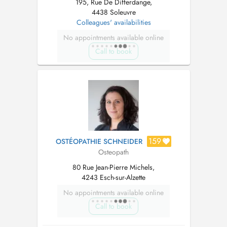
195, Rue De Differdange,
4438 Soleuvre
Colleagues' availabilities
No appointments available online
Call to book
159
OSTÉOPATHIE SCHNEIDER
Osteopath
80 Rue Jean-Pierre Michels,
4243 Esch-sur-Alzette
No appointments available online
Call to book