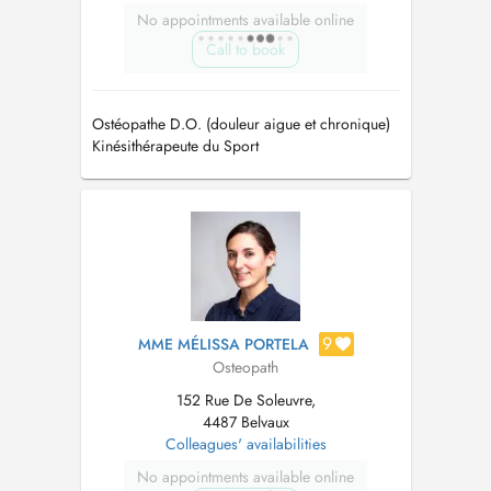
No appointments available online
Call to book
Ostéopathe D.O. (douleur aigue et chronique)
Kinésithérapeute du Sport
9
MME MÉLISSA PORTELA
Osteopath
152 Rue De Soleuvre,
4487 Belvaux
Colleagues' availabilities
No appointments available online