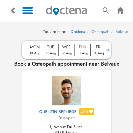
You are here:
Doctena
Osteopath
Belvaux
MON
TUE
WED
THU
FRI
10 Aug
11 Aug
12 Aug
13 Aug
14 Aug
Book a Osteopath appointment near Belvaux
426
QUENTIN BERNEDE
Osteopath
1, Avenue Du Blues,
4368 Belvaux