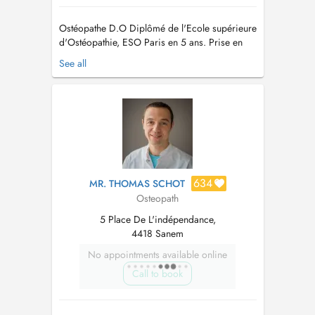
Ostéopathe D.O Diplômé de l'Ecole supérieure
d'Ostéopathie, ESO Paris en 5 ans. Prise en
charge tissulaire, viscérale et structurelle. Prise
See all
en charge nourrissons, femmes enceintes,
enfants, sportifs et séniors...
634
MR. THOMAS SCHOT
Osteopath
5 Place De L'indépendance,
4418 Sanem
No appointments available online
Call to book