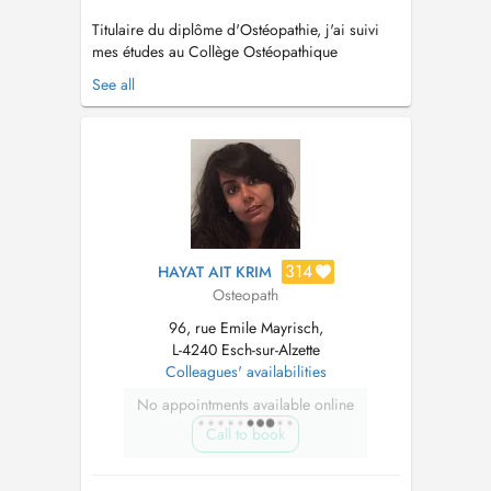
Titulaire du diplôme d'Ostéopathie, j'ai suivi
mes études au Collège Ostéopathique
Européen (Holistéa) de Cergy-Pontoise. Je vous
See all
propose au sein de mon cabinet en plus des
séances de rééducation et de kinésithérapie,
une prise en charge en ostéopathie tissulaire.
L'ostéopathie tissulaire se d...
314
HAYAT AIT KRIM
Osteopath
96, rue Emile Mayrisch,
L-4240 Esch-sur-Alzette
Colleagues' availabilities
No appointments available online
Call to book