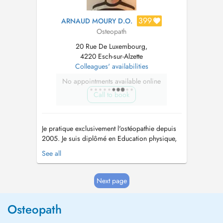
399
ARNAUD MOURY D.O.
Osteopath
20 Rue De Luxembourg,
4220 Esch-sur-Alzette
Colleagues' availabilities
No appointments available online
Call to book
Je pratique exclusivement l'ostéopathie depuis
2005. Je suis diplômé en Education physique,
en kinéthérapie et en ostéopathie. Lors d'une
See all
séance, toutes les sphères seront abordées, à
savoir la sphère Crânienne, Viscérale,
neurologique et musculo-squelettique. Les
Next page
techniques (fonctionnelles e...
Osteopath