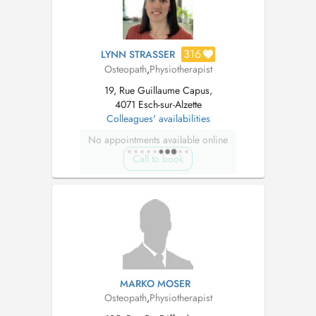
316
LYNN STRASSER
Osteopath
,
Physiotherapist
19, Rue Guillaume Capus,
4071 Esch-sur-Alzette
Colleagues' availabilities
No appointments available online
Call to book
MARKO MOSER
Osteopath
,
Physiotherapist