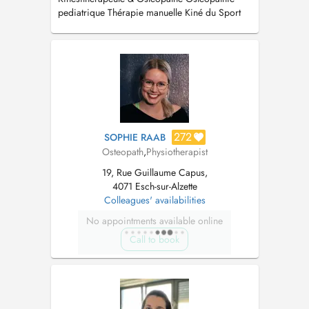
pediatrique Thérapie manuelle Kiné du Sport
Drainage Lymphatique DryNeedling
272
SOPHIE RAAB
Osteopath
,
Physiotherapist
19, Rue Guillaume Capus,
4071 Esch-sur-Alzette
Colleagues' availabilities
No appointments available online
Call to book