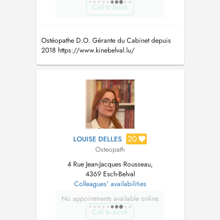
Call to book
Ostéopathe D.O. Gérante du Cabinet depuis
2018 https://www.kinebelval.lu/
20
LOUISE DELLES
Osteopath
4 Rue Jean-Jacques Rousseau,
4369 Esch-Belval
Colleagues' availabilities
No appointments available online
Call to book