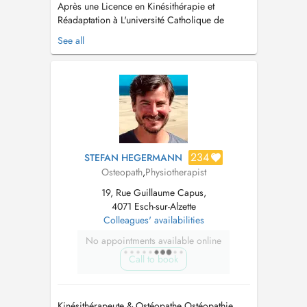
Après une Licence en Kinésithérapie et
Réadaptation à L'université Catholique de
Louvain (UCL)achevée en 2001, j'ai poursuivi
See all
une formation au Sutherland College of
Osteopathic Medicine (SCOM) pour devenir
Ostéopathe D.O. en 2007....
234
STEFAN HEGERMANN
Osteopath
,
Physiotherapist
19, Rue Guillaume Capus,
4071 Esch-sur-Alzette
Colleagues' availabilities
No appointments available online
Call to book
Kinésithérapeute & Ostéopathe Ostéopathie