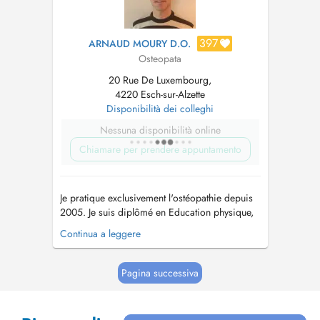
397
ARNAUD MOURY D.O.
Osteopata
20 Rue De Luxembourg,
4220 Esch-sur-Alzette
Disponibilità dei colleghi
Nessuna disponibilità online
Chiamare per prendere appuntamento
Je pratique exclusivement l'ostéopathie depuis
2005. Je suis diplômé en Education physique,
en kinéthérapie et en ostéopathie. Lors d'une
Continua a leggere
séance, toutes les sphères seront abordées, à
savoir la sphère Crânienne, Viscérale,
neurologique et musculo-squelettique. Les
Pagina successiva
techniques (fonctionnelles e...