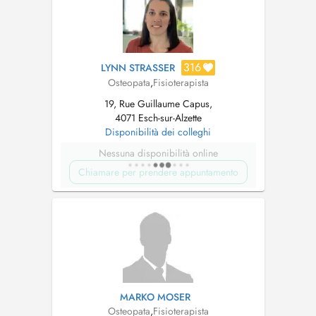
316
LYNN STRASSER
Osteopata
,
Fisioterapista
19, Rue Guillaume Capus,
4071 Esch-sur-Alzette
Disponibilità dei colleghi
Nessuna disponibilità online
Chiamare per prendere appuntamento
MARKO MOSER
Osteopata
,
Fisioterapista