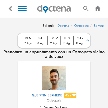
Sei qui:
Doctena
Osteopata
Belvaux
VEN
SAB
DOM
LUN
MAR
7 Ago
8 Ago
9 Ago
10 Ago
11 Ago
Prenotare un appuntamento con un Osteopata vicino
a Belvaux
422
QUENTIN BERNEDE
Osteopata
1, Avenue Du Blues,