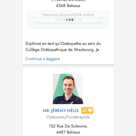
4368 Belvaux
Nessuna disponibilità online
Chiamare per prendere appuntamento
Diplômé en tant qu'Ostéopathe au sein du
Collège Ostéopathique de Strasbourg. Je
travaille actuellement dans un cabinet
Continua a leggere
paramédical de Belval, au Luxembourg, où
j'exerce ma profession en utilisant différentes
techniques de traitements : Structurel,
musculaire, viscéral, crânien et fascial. L'utilis...
41
MR. JÉRÉMY NÉLIS
Osteopata
,
Fisioterapista
152 Rue De Soleuvre,
4487 Belvaux