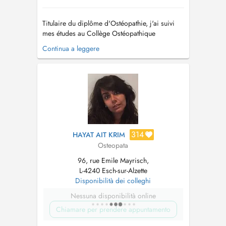
Titulaire du diplôme d'Ostéopathie, j'ai suivi
mes études au Collège Ostéopathique
Européen (Holistéa) de Cergy-Pontoise. Je vous
Continua a leggere
propose au sein de mon cabinet en plus des
séances de rééducation et de kinésithérapie,
une prise en charge en ostéopathie tissulaire.
L'ostéopathie tissulaire se d...
314
HAYAT AIT KRIM
Osteopata
96, rue Emile Mayrisch,
L-4240 Esch-sur-Alzette
Disponibilità dei colleghi
Nessuna disponibilità online
Chiamare per prendere appuntamento