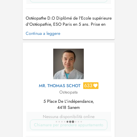
Ostéopathe D.O Diplômé de l'Ecole supérieure
d'Ostéopathie, ESO Paris en 5 ans. Prise en
charge tissulaire, viscérale et structurelle. Prise
Continua a leggere
en charge nourrissons, femmes enceintes,
enfants, sportifs et séniors...
633
MR. THOMAS SCHOT
Osteopata
5 Place De L'indépendance,
4418 Sanem
Nessuna disponibilità online
Chiamare per prendere appuntamento