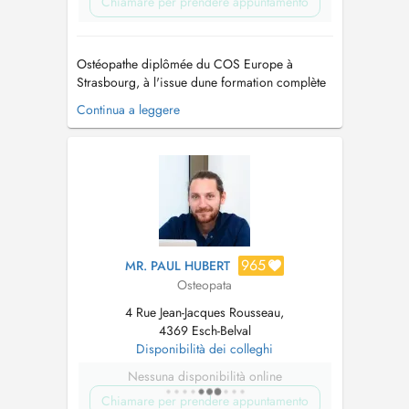
Chiamare per prendere appuntamento
Ostéopathe diplômée du COS Europe à
Strasbourg, à l'issue dune formation complète
en 5 ans, je propose une prise en charge
Continua a leggere
fondée sur l'écoute, l'échange et une
compréhension approfondie des motifs de
consultation. Chaque consultation débute par
un temps d'échange rigoureux, permettant
d'identifi...
965
MR. PAUL HUBERT
Osteopata
4 Rue Jean-Jacques Rousseau,
4369 Esch-Belval
Disponibilità dei colleghi
Nessuna disponibilità online
Chiamare per prendere appuntamento