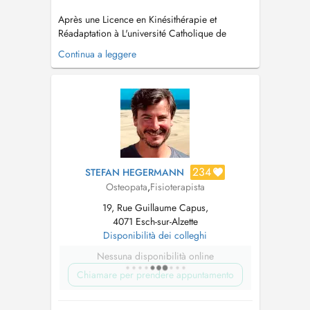
Après une Licence en Kinésithérapie et
Réadaptation à L'université Catholique de
Louvain (UCL)achevée en 2001, j'ai poursuivi
Continua a leggere
une formation au Sutherland College of
Osteopathic Medicine (SCOM) pour devenir
Ostéopathe D.O. en 2007....
234
STEFAN HEGERMANN
Osteopata
,
Fisioterapista
19, Rue Guillaume Capus,
4071 Esch-sur-Alzette
Disponibilità dei colleghi
Nessuna disponibilità online
Chiamare per prendere appuntamento