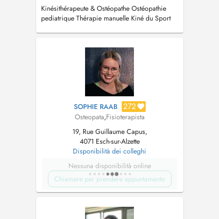
Kinésithérapeute & Ostéopathe Ostéopathie
pediatrique Thérapie manuelle Kiné du Sport
Drainage Lymphatique DryNeedling
272
SOPHIE RAAB
Osteopata
,
Fisioterapista
19, Rue Guillaume Capus,
4071 Esch-sur-Alzette
Disponibilità dei colleghi
Nessuna disponibilità online
Chiamare per prendere appuntamento