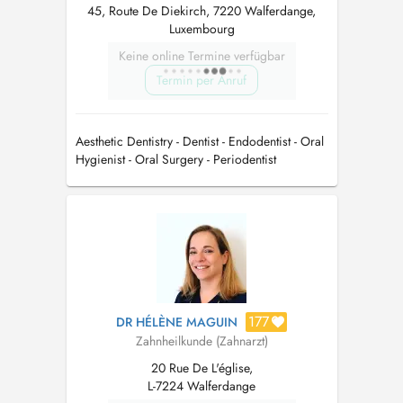
45, Route De Diekirch, 7220 Walferdange,
Luxembourg
Keine online Termine verfügbar
Termin per Anruf
Aesthetic Dentistry - Dentist - Endodentist - Oral
Hygienist - Oral Surgery - Periodentist
177
DR HÉLÈNE MAGUIN
Zahnheilkunde (Zahnarzt)
20 Rue De L'église,
L-7224 Walferdange