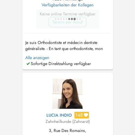
Verfügbarkeiten der Kollegen
Keine online Termine verfügbar
Termin per Anruf
Je suis Orthodontiste et médecin dentiste
généraliste. - En tant que orthodontiste, mon
travail consiste en la colocation des appareils
Alle anzeigen
buccodentaires pour l'alignement et le
Sofortige Direktzahlung verfügbar
redressement des dents, mâchoire et tissus
tendres du patient. Il se concentre sur la
planification, la fabrication et la...
148
LUCIA INDIO
Zahnheilkunde (Zahnarzt)
3, Rue Des Romains,