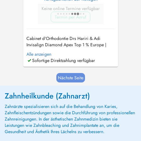
Keine online Termine verfügbar
Termin per Anruf
Cabinet d'Orthodontie Drs Hariri & Adi
Invisalign Diamond Apex Top 1 % Europe |
Tiers payant agréé (PID) Le cabinet des Drs
Alle anzeigen
Hariri & Adi est spécialisé en orthodontie
Sofortige Direktzahlung verfügbar
moderne, reconnu pour son expertise avancée
en technique Invisalign et son approche
personnalisée du soin. Nous accueillons les
Nächste Seite
pa...
Zahnheilkunde (Zahnarzt)
Zahnärzte spezialisieren sich auf die Behandlung von Karies,
Zahnfleischentzündungen sowie die Durchführung von professionellen
Zahnreinigungen. In der ästhetischen Zahnmedizin bieten sie
Leistungen wie Zahnbleaching und Zahnimplantate an, um die
Gesundheit und Ästhetik Ihres Lächelns zu verbessern.