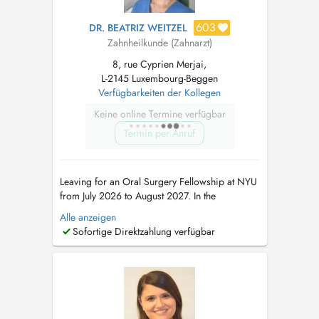
603
DR. BEATRIZ WEITZEL
Zahnheilkunde (Zahnarzt)
8, rue Cyprien Merjai,
L-2145 Luxembourg-Beggen
Verfügbarkeiten der Kollegen
Keine online Termine verfügbar
Termin per Anruf
Leaving for an Oral Surgery Fellowship at NYU
from July 2026 to August 2027. In the
meantime, please book appointments with Dr
Alle anzeigen
Maria Teresa Weitzel (8 rue Cyprien Merjai and
Sofortige Direktzahlung verfügbar
17 rue des Bains, 1st floor) or Dr Philippe
Weitzel (17 rue des Bains, 1st floor)....