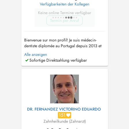
Verfügbarkeiten der Kollegen
Keine online Termine verfügbar
Termin per Anruf
Bienvenue sur mon profil! Je suis médecin-
dentiste diplomée au Portugal depuis 2013 et
je me suis consacrée aux spécialités suivantes:
Alle anzeigen
*Orthodontie (adultes et enfants) *Aligneurs
Sofortige Direktzahlung verfügbar
esthétiques (Clearcorrect) *Blanchiment
dentaire *Prothèses rémovibles et fixes
*Chirurgie * Dentisterie conse...
DR. FERNANDEZ VICTORINO EDUARDO
151
Zahnheilkunde (Zahnarzt)