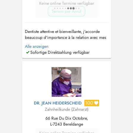
Keine online Termine verfügbar
Termin per Anruf
Dentiste attentive et bienveillante, j'accorde
beaucoup d'importance à la relation avec mes
patients. Nous vous accueillons dans un
Alle anzeigen
cabinet chaleureux et professionnel, en prenant
Sofortige Direktzahlung verfügbar
le soin de vous écouter, de vous rassurer et de
vous accompagner à chaque étape de vos
soins. Je pratique : - Soins...
100
DR. JEAN HEIDERSCHEID
Zahnheilkunde (Zahnarzt)
66 Rue Du Dix Octobre,
L-7243 Bereldange