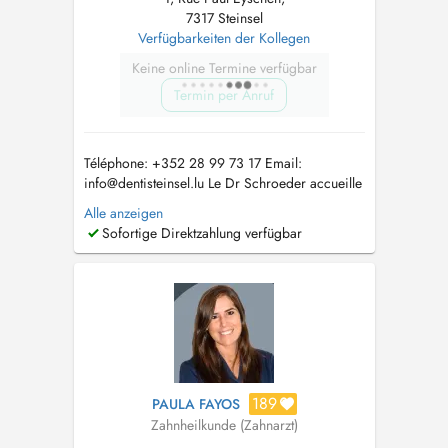
7317 Steinsel
Verfügbarkeiten der Kollegen
Keine online Termine verfügbar
Termin per Anruf
Téléphone: +352 28 99 73 17 Email:
info@dentisteinsel.lu
Le Dr Schroeder accueille
enfants et adultes au sein du cabinet pour la
Alle anzeigen
prise en charge personnalisée de leurs soins
Sofortige Direktzahlung verfügbar
dentaires. Diplômée en chirurgie dentaire à
Paris, elle a ensuite réalisé un internat de trois
ans en médecine bucco-den...
189
PAULA FAYOS
Zahnheilkunde (Zahnarzt)