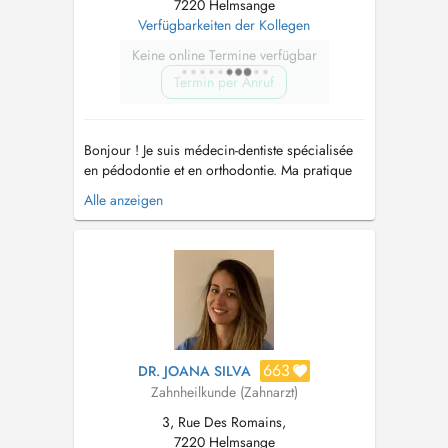
7220 Helmsange
Verfügbarkeiten der Kollegen
Keine online Termine verfügbar
Termin per Anruf
Bonjour ! Je suis médecin-dentiste spécialisée
en pédodontie et en orthodontie. Ma pratique
sadresse aux enfants, aux adolescents et aux
Alle anzeigen
adultes, avec une approche douce, préventive
et personnalisée. Jaccorde une grande
importance à lécoute du patient et de sa
famille, afin de proposer des soi...
663
DR. JOANA SILVA
Zahnheilkunde (Zahnarzt)
3, Rue Des Romains,
7220 Helmsange