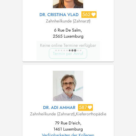
562
DR. CRISTINA VLAD
Zahnheilkunde (Zahnarzt)
6 Rue De Salm,
2565 Luxemburg
Keine online Termine verfügbar
Termin per Anruf
587
DR. ADI AMMAR
Zahnheilkunde (Zahnarzt)
,
Kieferorthopädie
79 Rue D'eich,
1461 Luxemburg
Verfügbarkeiten der Kollegen