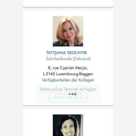
00352661831129
TATYJANA SKOLNYIK
Zahnheilkunde (Zahnarzt)
8, rue Cyprien Merjai,
L-2145 Luxembourg-Beggen
Verfügbarkeiten der Kollegen
Keine online Termine verfügbar
Termin per Anruf