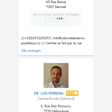
45 Rue Basse,
7307 Steinsel
Keine online Termine verfügbar
Termin per Anruf
//+352691229297/ /
rdv@cabinetdentaire-
paulafayos.lu
// L'entrée se fait par la rue
Basse. Il y a 3 places de parking réservées au
Alle anzeigen
cabinet derrière le bâtiment. Pour les urgences,
si aucun place n'est disponible dans la journée
veuillez directement contacter le cabinet. Paula
Fayos a obtenu le...
873
DR. LUIS FERREIRA
Zahnheilkunde (Zahnarzt)
3, Rue Des Romains,
7220 Helmsange