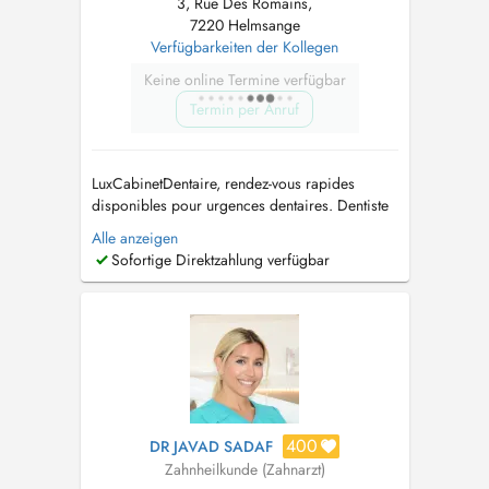
3, Rue Des Romains,
7220 Helmsange
Verfügbarkeiten der Kollegen
Keine online Termine verfügbar
Termin per Anruf
LuxCabinetDentaire, rendez-vous rapides
disponibles pour urgences dentaires. Dentiste
généraliste et praticien en chirurgie orale
Alle anzeigen
proposant des soins dentaires complets :
Sofortige Direktzahlung verfügbar
prévention, dentisterie esthétique,
implantologie et réhabilitations prothétiques.
Langues parlées : Français, Anglais, Portu...
400
DR JAVAD SADAF
Zahnheilkunde (Zahnarzt)