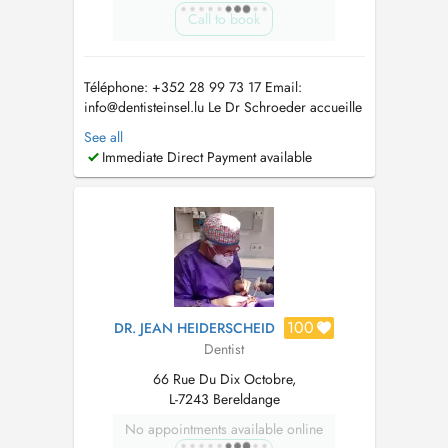
Call to book
Téléphone: +352 28 99 73 17 Email:
info@dentisteinsel.lu
Le Dr Schroeder accueille
enfants et adultes au sein du cabinet pour la
See all
prise en charge personnalisée de leurs soins
Immediate Direct Payment available
dentaires. Diplômée en chirurgie dentaire à
Paris, elle a ensuite réalisé un internat de trois
ans en médecine bucco-den...
100
DR. JEAN HEIDERSCHEID
Dentist
66 Rue Du Dix Octobre,
L-7243 Bereldange
No appointments available online