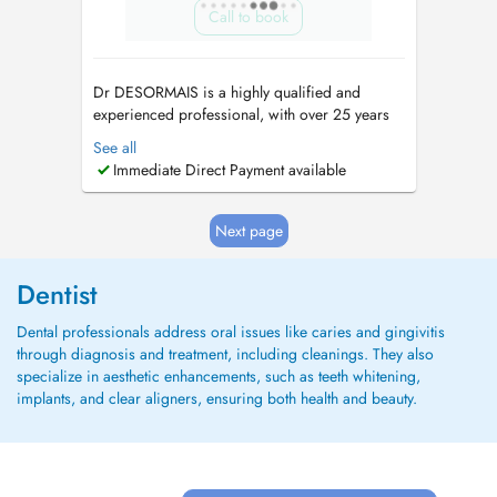
Call to book
Dr DESORMAIS is a highly qualified and
experienced professional, with over 25 years
of Dental Experience, spanning 4 continents.
See all
(Europe, Asia, Africa, America). Ancien
Immediate Direct Payment available
Praticien hospitalier. These en parodontologie-
Implantologie. Prothese sur implant et
implantologie depuis 2002. Contacter ...
Next page
Dentist
Dental professionals address oral issues like caries and gingivitis
through diagnosis and treatment, including cleanings. They also
specialize in aesthetic enhancements, such as teeth whitening,
implants, and clear aligners, ensuring both health and beauty.