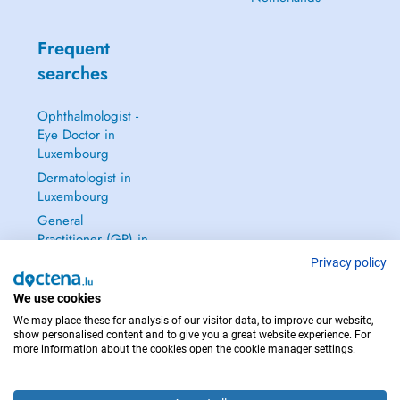
Frequent
searches
Ophthalmologist -
Eye Doctor in
Luxembourg
Dermatologist in
Luxembourg
General
Practitioner (GP) in
Luxembourg
Privacy policy
Gynecologist in
We use cookies
Luxembourg
We may place these for analysis of our visitor data, to improve our website,
See all →
show personalised content and to give you a great website experience. For
more information about the cookies open the cookie manager settings.