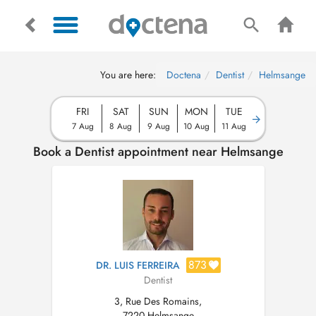
You are here:
Doctena
Dentist
Helmsange
FRI
SAT
SUN
MON
TUE
7 Aug
8 Aug
9 Aug
10 Aug
11 Aug
Book a Dentist appointment near Helmsange
873
DR. LUIS FERREIRA
Dentist
3, Rue Des Romains,
7220 Helmsange