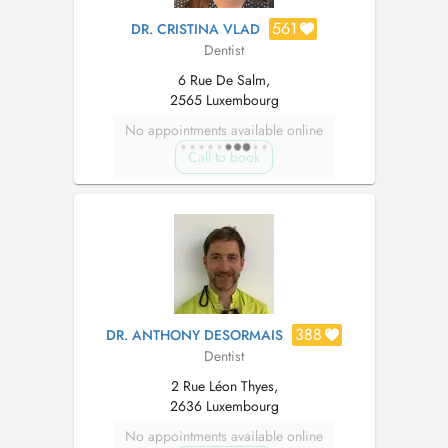
561
DR. CRISTINA VLAD
Dentist
6 Rue De Salm,
2565 Luxembourg
No appointments available online
Call to book
388
DR. ANTHONY DESORMAIS
Dentist
2 Rue Léon Thyes,
2636 Luxembourg
No appointments available online