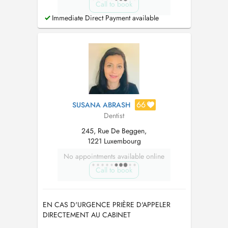
Call to book
Immediate Direct Payment available
66
SUSANA ABRASH
Dentist
245, Rue De Beggen,
1221 Luxembourg
No appointments available online
Call to book
EN CAS D'URGENCE PRIÈRE D'APPELER
DIRECTEMENT AU CABINET
00352661831129