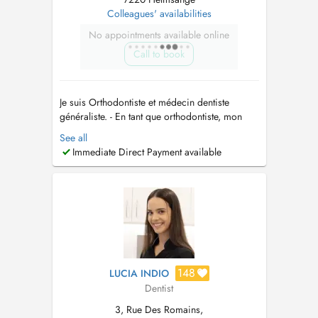
Colleagues' availabilities
No appointments available online
Call to book
Je suis Orthodontiste et médecin dentiste
généraliste. - En tant que orthodontiste, mon
travail consiste en la colocation des appareils
See all
buccodentaires pour l'alignement et le
Immediate Direct Payment available
redressement des dents, mâchoire et tissus
tendres du patient. Il se concentre sur la
planification, la fabrication et la...
148
LUCIA INDIO
Dentist
3, Rue Des Romains,