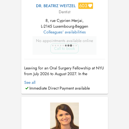
603
DR. BEATRIZ WEITZEL
Dentist
8, rue Cyprien Merjai,
L-2145 Luxembourg-Beggen
Colleagues' availabilities
No appointments available online
Call to book
Leaving for an Oral Surgery Fellowship at NYU
from July 2026 to August 2027. In the
meantime, please book appointments with Dr
See all
Maria Teresa Weitzel (8 rue Cyprien Merjai and
Immediate Direct Payment available
17 rue des Bains, 1st floor) or Dr Philippe
Weitzel (17 rue des Bains, 1st floor)....