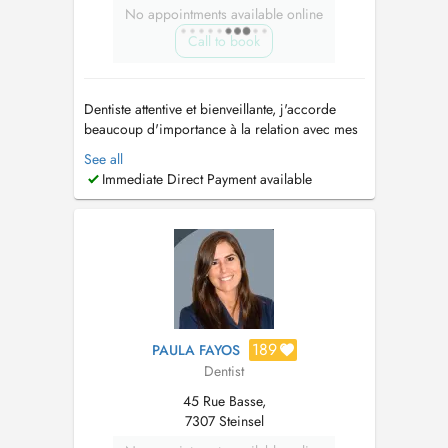
No appointments available online
Call to book
Dentiste attentive et bienveillante, j'accorde
beaucoup d'importance à la relation avec mes
patients. Nous vous accueillons dans un
See all
cabinet chaleureux et professionnel, en prenant
Immediate Direct Payment available
le soin de vous écouter, de vous rassurer et de
vous accompagner à chaque étape de vos
soins. Je pratique : - Soins...
189
PAULA FAYOS
Dentist
45 Rue Basse,
7307 Steinsel