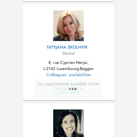
TATYJANA SKOLNYIK
Dentist
8, rue Cyprien Merjai,
L-2145 Luxembourg-Beggen
Colleagues' availabilities
No appointments available online
Call to book