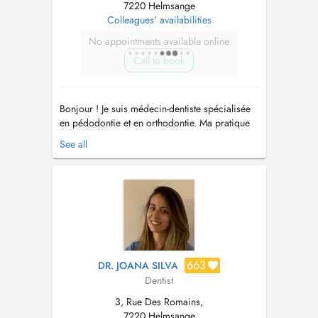
7220 Helmsange
Colleagues' availabilities
No appointments available online
Call to book
Bonjour ! Je suis médecin-dentiste spécialisée
en pédodontie et en orthodontie. Ma pratique
sadresse aux enfants, aux adolescents et aux
See all
adultes, avec une approche douce, préventive
et personnalisée. Jaccorde une grande
importance à lécoute du patient et de sa
famille, afin de proposer des soi...
663
DR. JOANA SILVA
Dentist
3, Rue Des Romains,
7220 Helmsange