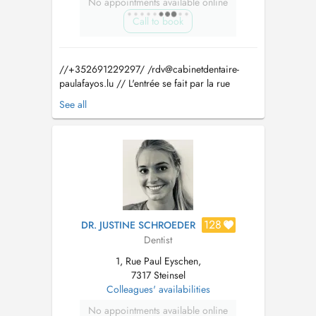
No appointments available online
Call to book
//+352691229297/ /
rdv@cabinetdentaire-
paulafayos.lu
// L'entrée se fait par la rue
Basse. Il y a 3 places de parking réservées au
See all
cabinet derrière le bâtiment. Pour les urgences,
si aucun place n'est disponible dans la journée
veuillez directement contacter le cabinet. Paula
Fayos a obtenu le...
128
DR. JUSTINE SCHROEDER
Dentist
1, Rue Paul Eyschen,
7317 Steinsel
Colleagues' availabilities
No appointments available online