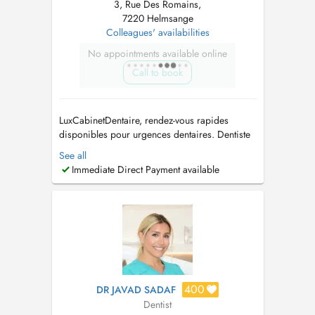
3, Rue Des Romains,
7220 Helmsange
Colleagues' availabilities
No appointments available online
Call to book
LuxCabinetDentaire, rendez-vous rapides
disponibles pour urgences dentaires. Dentiste
généraliste et praticien en chirurgie orale
See all
proposant des soins dentaires complets :
Immediate Direct Payment available
prévention, dentisterie esthétique,
implantologie et réhabilitations prothétiques.
Langues parlées : Français, Anglais, Portu...
400
DR JAVAD SADAF
Dentist