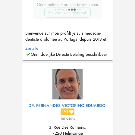
Geen onlineafspraken beschikbaar
Bel voor een afspraak
Bienvenue sur mon profil! Je suis médecin-
dentiste diplomée au Portugal depuis 2013 et
je me suis consacrée aux spécialités suivantes:
Zie alle
*Orthodontie (adultes et enfants) *Aligneurs
Onmiddelijke Directe Betaling beschikbaar
esthétiques (Clearcorrect) *Blanchiment
dentaire *Prothèses rémovibles et fixes
*Chirurgie * Dentisterie conse...
DR. FERNANDEZ VICTORINO EDUARDO
151
Tandarts
3, Rue Des Romains,
7220 Helmsange