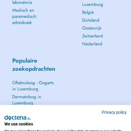
laboratoria
Luxemburg
Medisch en
België
paramedisch
Duitsland
adresboek
Oostenrijk
Zwitserland
Nederland
Populaire
zoekopdrachten
Oftalmoloog - Oogarts
in Luxemburg
Dermatoloog in
Luxemburg
Huisarts in Luxemburg
Privacy policy
Gynaecoloog in
We use cookies
Luxemburg