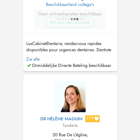
Beschikbaarheid collega's
Geen onlineafspraken beschikbaar
Bel voor een afspraak
LuxCabinetDentaire, rendez-vous rapides
disponibles pour urgences dentaires. Dentiste
généraliste et praticien en chirurgie orale
Zie alle
proposant des soins dentaires complets :
Onmiddelijke Directe Betaling beschikbaar
prévention, dentisterie esthétique,
implantologie et réhabilitations prothétiques.
Langues parlées : Français, Anglais, Portu...
177
DR HÉLÈNE MAGUIN
Tandarts
20 Rue De L'église,