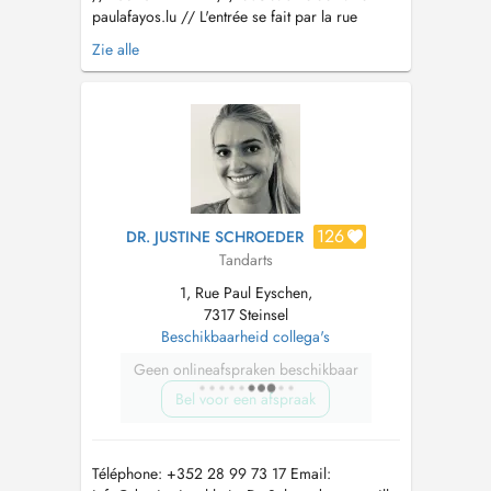
paulafayos.lu
// L'entrée se fait par la rue
Basse. Il y a 3 places de parking réservées au
Zie alle
cabinet derrière le bâtiment. Pour les urgences,
si aucun place n'est disponible dans la journée
veuillez directement contacter le cabinet. Paula
Fayos a obtenu le...
126
DR. JUSTINE SCHROEDER
Tandarts
1, Rue Paul Eyschen,
7317 Steinsel
Beschikbaarheid collega's
Geen onlineafspraken beschikbaar
Bel voor een afspraak
Téléphone: +352 28 99 73 17 Email: