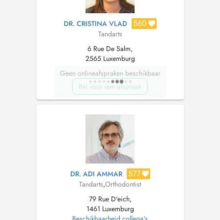
560
DR. CRISTINA VLAD
Tandarts
6 Rue De Salm,
2565 Luxemburg
Geen onlineafspraken beschikbaar
Bel voor een afspraak
577
DR. ADI AMMAR
Tandarts
,
Orthodontist
79 Rue D'eich,
1461 Luxemburg
Beschikbaarheid collega's