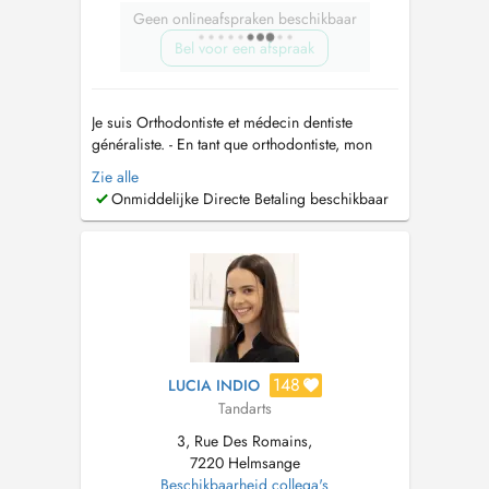
Geen onlineafspraken beschikbaar
Bel voor een afspraak
Je suis Orthodontiste et médecin dentiste
généraliste. - En tant que orthodontiste, mon
travail consiste en la colocation des appareils
Zie alle
buccodentaires pour l'alignement et le
Onmiddelijke Directe Betaling beschikbaar
redressement des dents, mâchoire et tissus
tendres du patient. Il se concentre sur la
planification, la fabrication et la...
148
LUCIA INDIO
Tandarts
3, Rue Des Romains,
7220 Helmsange
Beschikbaarheid collega's