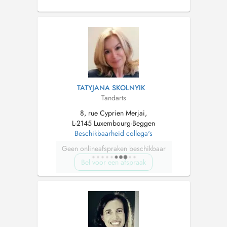
00352661831129
TATYJANA SKOLNYIK
Tandarts
8, rue Cyprien Merjai,
L-2145 Luxembourg-Beggen
Beschikbaarheid collega's
Geen onlineafspraken beschikbaar
Bel voor een afspraak