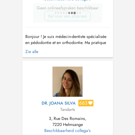
Geen onlineafspraken beschikbaar
Bel voor een afspraak
Bonjour ! Je suis médecin-dentiste spécialisée
en pédodontie et en orthodontie. Ma pratique
sadresse aux enfants, aux adolescents et aux
Zie alle
adultes, avec une approche douce, préventive
et personnalisée. Jaccorde une grande
importance à lécoute du patient et de sa
famille, afin de proposer des soi...
663
DR. JOANA SILVA
Tandarts
3, Rue Des Romains,
7220 Helmsange
Beschikbaarheid collega's