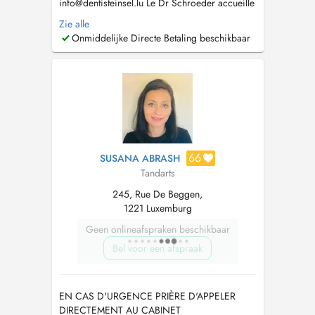
info@dentisteinsel.lu
Le Dr Schroeder accueille
enfants et adultes au sein du cabinet pour la
Zie alle
prise en charge personnalisée de leurs soins
Onmiddelijke Directe Betaling beschikbaar
dentaires. Diplômée en chirurgie dentaire à
Paris, elle a ensuite réalisé un internat de trois
ans en médecine bucco-den...
66
SUSANA ABRASH
Tandarts
245, Rue De Beggen,
1221 Luxemburg
Geen onlineafspraken beschikbaar
Bel voor een afspraak
EN CAS D'URGENCE PRIÈRE D'APPELER
DIRECTEMENT AU CABINET