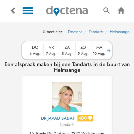
U bent hier:
Doctena
Tandarts
Helmsange
DO
VR
ZA
ZO
MA
6 Aug.
7 Aug.
8 Aug.
9 Aug.
10 Aug.
Een afspraak maken bij een Tandarts in de buurt van
Helmsange
400
DR JAVAD SADAF
Tandarts
45, Route De Diekirch, 7220 Walferdange,