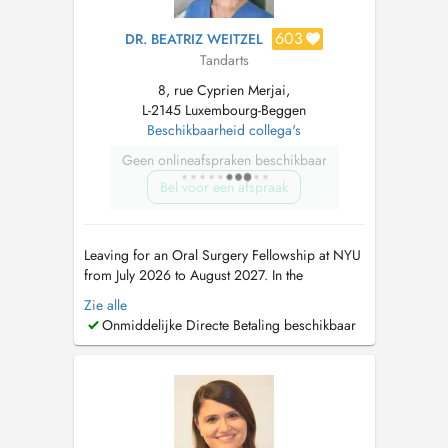
603
DR. BEATRIZ WEITZEL
Tandarts
8, rue Cyprien Merjai,
L-2145 Luxembourg-Beggen
Beschikbaarheid collega's
Geen onlineafspraken beschikbaar
Bel voor een afspraak
Leaving for an Oral Surgery Fellowship at NYU
from July 2026 to August 2027. In the
meantime, please book appointments with Dr
Zie alle
Maria Teresa Weitzel (8 rue Cyprien Merjai and
Onmiddelijke Directe Betaling beschikbaar
17 rue des Bains, 1st floor) or Dr Philippe
Weitzel (17 rue des Bains, 1st floor)....