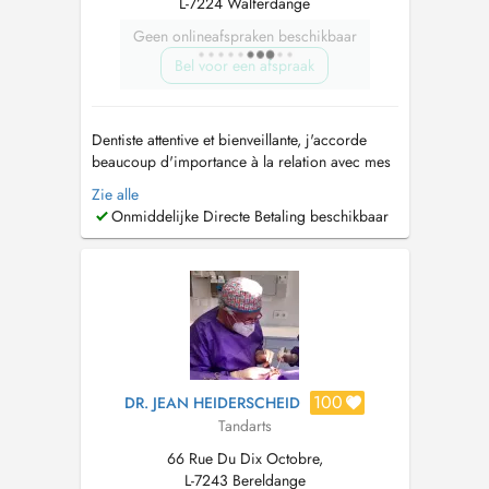
L-7224 Walferdange
Geen onlineafspraken beschikbaar
Bel voor een afspraak
Dentiste attentive et bienveillante, j'accorde
beaucoup d'importance à la relation avec mes
patients. Nous vous accueillons dans un
Zie alle
cabinet chaleureux et professionnel, en prenant
Onmiddelijke Directe Betaling beschikbaar
le soin de vous écouter, de vous rassurer et de
vous accompagner à chaque étape de vos
soins. Je pratique : - Soins...
100
DR. JEAN HEIDERSCHEID
Tandarts
66 Rue Du Dix Octobre,
L-7243 Bereldange