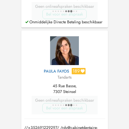
Geen onlineafspraken beschikbaar
Bel voor een afspraak
Onmiddelijke Directe Betaling beschikbaar
189
PAULA FAYOS
Tandarts
45 Rue Basse,
7307 Steinsel
Geen onlineafspraken beschikbaar
Bel voor een afspraak
//+352691229297/ /
rdv@cabinetdentaire-