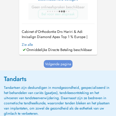
Geen onlineafspraken beschikbaar
Bel voor een afspraak
Cabinet d'Orthodontie Drs Hariri & Adi
Invisalign Diamond Apex Top 1 % Europe |
Tiers payant agréé (PID) Le cabinet des Drs
Zie alle
Hariri & Adi est spécialisé en orthodontie
Onmiddelijke Directe Betaling beschikbaar
moderne, reconnu pour son expertise avancée
en technique Invisalign et son approche
personnalisée du soin. Nous accueillons les
Volgende pagina
pa...
Tandarts
Tandartsen zijn deskundigen in mondgezondheid, gespecialiseerd in
het behandelen van cariës (gaatjes), tandvleesontsteking en het
uitvoeren van tandsteenverwijdering. Daarnaast zijn ze bedreven in
cosmetische tandheelkunde, waaronder tanden bleken en het plaatsen
van implantaten, om zowel de gezondheid als de esthetiek van uw
glimlach te verbeteren.