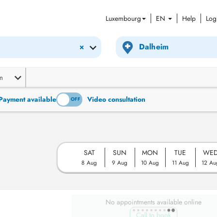
Luxembourg
EN
Help
Log
×
m
Payment available
Video consultation
ON
OFF
SAT
SUN
MON
TUE
WE
8 Aug
9 Aug
10 Aug
11 Aug
12 Au
No appointments available online
Call to book