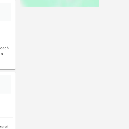
proach
 a
xe et