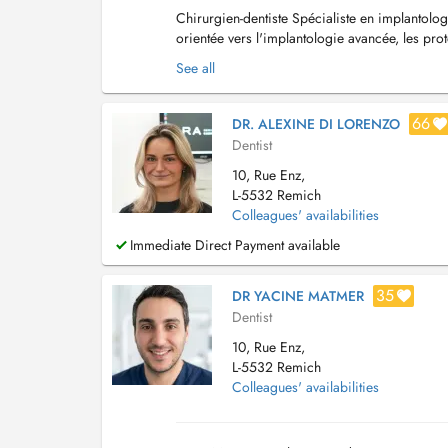
Chirurgien-dentiste Spécialiste en implantolog
orientée vers l'implantologie avancée, les prot
orale (extractions complexes, de...
See all
66
DR. ALEXINE DI LORENZO
Dentist
10, Rue Enz,
L-5532 Remich
Colleagues' availabilities
Immediate Direct Payment available
35
DR YACINE MATMER
Dentist
10, Rue Enz,
L-5532 Remich
Colleagues' availabilities