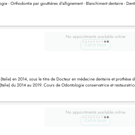
gie - Orthodontie par gouttières d'allignement - Blanchiment dentaire - Denti
No appointments available online
Call to book
Italie) en 2014, sous le titre de Docteur en médecine dentaire et prothèse d
(Italie) du 2014 au 2019. Cours de Odontologie conservatrice et restauratric
No appointments available online
Call to book