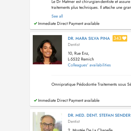
Le Dr Matmer est chirurgien-dentiste et assure
traitements plus techniques. Il attache une gr
Disponible et à lécoute, il veille à expliquer...
See all
Immediate Direct Payment available
343
DR. MARA SILVA PINA
Dentist
10, Rue Enz,
L-5532 Remich
Colleagues' availabilities
Omnipratique Pédodontie Traitements sous S
Immediate Direct Payment available
DR. MED. DENT. STEFAN SENDER
Dentist
2, Montée De La Chapelle,