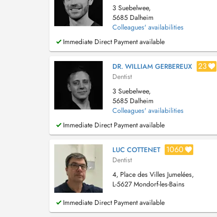
3 Suebelwee,
5685 Dalheim
Colleagues' availabilities
Immediate Direct Payment available
23
DR. WILLIAM GERBEREUX
Dentist
3 Suebelwee,
5685 Dalheim
Colleagues' availabilities
Immediate Direct Payment available
1060
LUC COTTENET
Dentist
4, Place des Villes Jumelées,
L-5627 Mondorf-les-Bains
Immediate Direct Payment available