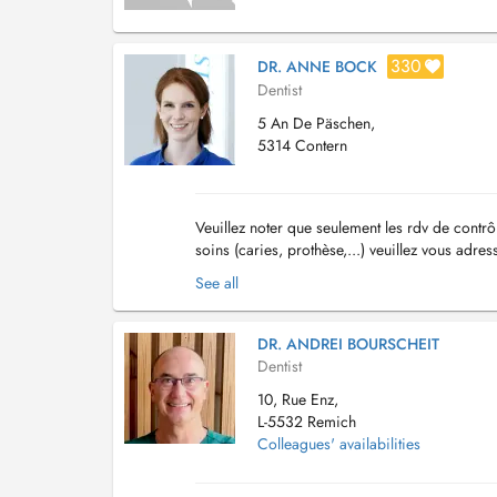
330
DR. ANNE BOCK
Dentist
5 An De Päschen,
5314 Contern
Veuillez noter que seulement les rdv de contrô
soins (caries, prothèse,...) veuillez vous adre
merci de contacter directement le cabin...
See all
DR. ANDREI BOURSCHEIT
Dentist
10, Rue Enz,
L-5532 Remich
Colleagues' availabilities