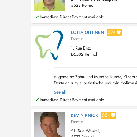
5523 Remich
Immediate Direct Payment available
274
LOTTA OITTINEN
Dentist
1, Rue Enz,
L-5532 Remich
Allgemeine Zahn- und Mundheilkunde, Kinderbe
Dentalchirurgie, ästhetische und minimalinva
zeitgemäße individualisierte Prophylaxe und 
See all
Immediate Direct Payment available
654
KEVIN KNICK
Dentist
21, Rue Wenkel,