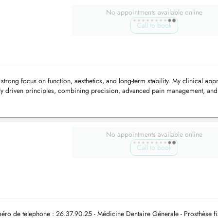
No appointments available online
Call to book
 strong focus on function, aesthetics, and long-term stability. My clinical ap
lly driven principles, combining precision, advanced pain management, and
...
No appointments available online
Call to book
éro de telephone : 26.37.90.25 - Médicine Dentaire Génerale - Prosthèse fi