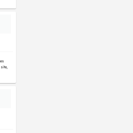
des
site,