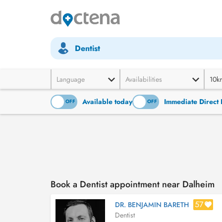
Dentist
Language
Availabilities
10k
Available today
Immediate Direct 
ON
OFF
ON
OFF
Book a Dentist appointment near Dalheim
57
DR. BENJAMIN BARETH
Dentist