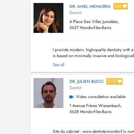
136
DR. AMEL MENASRIA
Dentist
4 Place Des Villes Jumelées,
5627 Mondorf-les-Bains
I provide modern, high-quality dentistry with a
is based on minimally invasive and biologica
deep understanding of each patients needs, en
See all
2119
DR. JULIEN BUCCI
Dentist
Video consultation available
1 Avenue Frères Wiesenbach,
5628 Mondorf-les-Bains
Site du cabinet : www.dentiste-mondorf.lu num