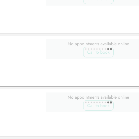
No appointments available online
Call to book
No appointments available online
Call to book