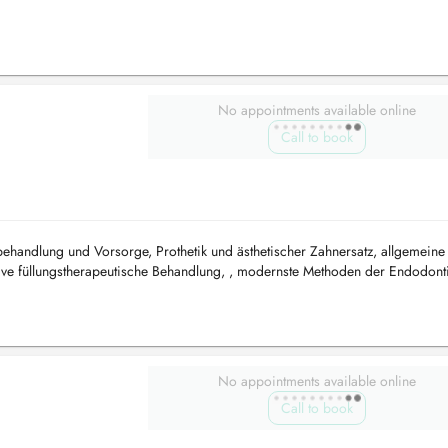
No appointments available online
Call to book
handlung und Vorsorge, Prothetik und ästhetischer Zahnersatz, allgemeine
sive füllungstherapeutische Behandlung, , modernste Methoden der Endodonti
Parodontologiebeha...
No appointments available online
Call to book