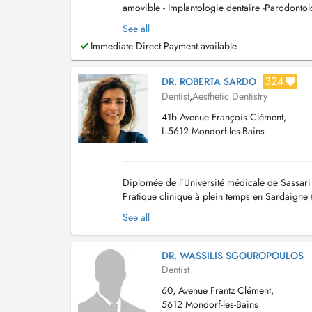
amovible - Implantologie dentaire -Parodontolo
esthétique ( Facettes ...
See all
Immediate Direct Payment available
324
DR. ROBERTA SARDO
Dentist
,
Aesthetic Dentistry
41b Avenue François Clément,
L-5612 Mondorf-les-Bains
Diplomée de l’Université médicale de Sassari (
Pratique clinique à plein temps en Sardaigne 
Ferrari) Cours de Parodontologie e...
See all
DR. WASSILIS SGOUROPOULOS
Dentist
60, Avenue Frantz Clément,
5612 Mondorf-les-Bains