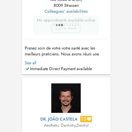
8009 Strassen
Colleagues' availabilities
No appointments available online
Call to book
Prenez soin de votre votre santé avec les
meilleurs praticiens. Nous avons réuni une
équipe de dentistes généraliste et spécialiste
See all
pour prendre soin de vous rapidement et
Immediate Direct Payment available
efficacement. Lorsque vous avez un problème
dentaire, vous ne souhaitez pas attendre des
heures voire même des jours. Nous somm...
73
DR. JOÃO CASTELA
Aesthetic Dentistry
,
Dentist