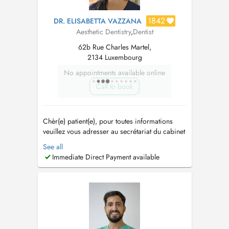
1842
DR. ELISABETTA VAZZANA
Aesthetic Dentistry
,
Dentist
62b Rue Charles Martel,
2134 Luxembourg
No appointments available online
Call to book
Chèr(e) patient(e), pour toutes informations
veuillez vous adresser au secrétariat du cabinet
au 26201939. Dear patient, for all information,
See all
please call the studio secretariat at
Immediate Direct Payment available
26201939....