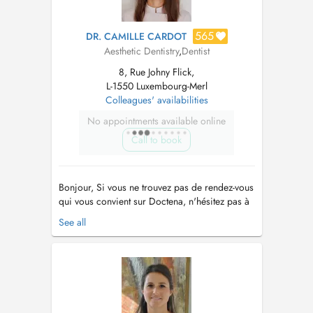
565
DR. CAMILLE CARDOT
Aesthetic Dentistry
,
Dentist
8, Rue Johny Flick,
L-1550 Luxembourg-Merl
Colleagues' availabilities
No appointments available online
Call to book
Bonjour, Si vous ne trouvez pas de rendez-vous
qui vous convient sur Doctena, n'hésitez pas à
nous appeler directement au cabinet +352 286
See all
6500. Hello, If you do not find an appointment
on Doctena that suits you, do not hesitate to call
us directly at the +352 286 6500. Extractions
dents d...