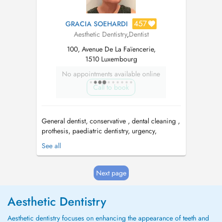
457
GRACIA SOEHARDI
Aesthetic Dentistry
,
Dentist
100, Avenue De La Faïencerie,
1510 Luxembourg
No appointments available online
Call to book
General dentist, conservative , dental cleaning ,
prothesis, paediatric dentistry, urgency,
aesthetic. Tuesday & Thursday: Centre Medico
See all
Dentaire Kirchberg, Av. JF Kennedy 33b
Wednesday : Centre Dentaire Faiencerie, 100
Av de Faiencerie, 1510 Limpertsberg. PID
Next page
available ...
Aesthetic Dentistry
Aesthetic dentistry focuses on enhancing the appearance of teeth and