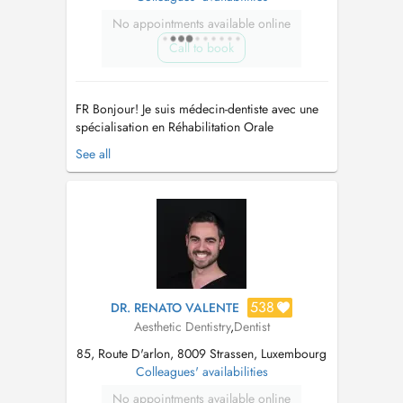
No appointments available online
Call to book
FR Bonjour! Je suis médecin-dentiste avec une
spécialisation en Réhabilitation Orale
Esthétique et Chirurgie Orale. Au fil des ans,
See all
j'ai suivi l'évolution des techniques et de la
technologie liées à la réhabilitation esthétique
et fonctionnelle avec des facettes et des
couronnes en céramique, c...
538
DR. RENATO VALENTE
Aesthetic Dentistry
,
Dentist
85, Route D'arlon, 8009 Strassen, Luxembourg
Colleagues' availabilities
No appointments available online