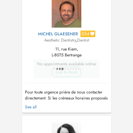
554
MICHEL GLAESENER
Aesthetic Dentistry
,
Dentist
11, rue Kiem,
L-8075 Bertrange
No appointments available online
Call to book
Pour toute urgence prière de nous contacter
directement. Si les créneaux horaires proposés
à la réservation en ligne ne vous conviennent
See all
pas, n'hésitez pas à contacter le cabinet par
téléphone au 31 04 29. Dentisterie Opératoire
Prothèse...