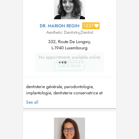
1337
DR. MARION REGIN
Aesthetic Dentistry
,
Dentist
332, Route De Longwy,
L-1940 Luxembourg
No appointments available online
Call to book
dentisterie générale, parodontologie,
implantologie, dentisterie conservatrice et
esthétique, pédodontie. Formations: - faculté de
See all
chirurgie dentaire de Strasbourg - ancienne
attachée des Hôpitaux de Paris (consultation
éclaircissement et traitements des dyschromies)
- GRF: dentisterie esthé...