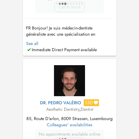
Call to book
FR Bonjour! Je suis médecin-dentiste
généraliste avec une spécialisation en
Réhabilitation Orale Esthétique. Au fil des ans,
See all
j'ai suivi l'évolution des techniques et de la
Immediate Direct Payment available
technologie liées à la réhabilitation esthétique
et fonctionnelle avec des facettes et des
couronnes en céramique, ce qui m...
130
DR. PEDRO VALÉRIO
Aesthetic Dentistry
,
Dentist
85, Route D'arlon, 8009 Strassen, Luxembourg
Colleagues' availabilities
No appointments available online