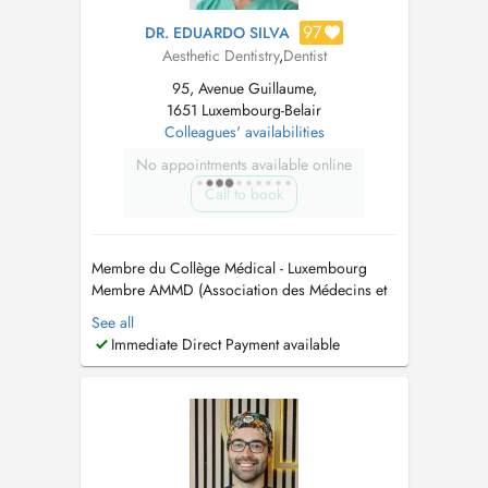
97
DR. EDUARDO SILVA
Aesthetic Dentistry
,
Dentist
95, Avenue Guillaume,
1651 Luxembourg-Belair
Colleagues' availabilities
No appointments available online
Call to book
Membre du Collège Médical - Luxembourg
Membre AMMD (Association des Médecins et
Médecins Dentistes) - Luxembourg. Membre
See all
OMD (Ordem dos Médicos Dentistas) -
Immediate Direct Payment available
Portugal Membre Médecins Confédération
Suisse...