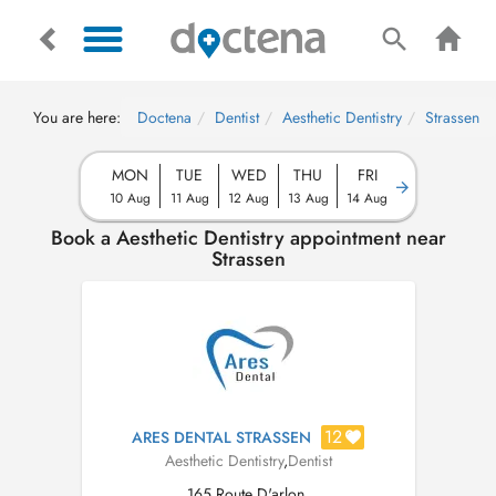
You are here:
Doctena
Dentist
Aesthetic Dentistry
Strassen
MON
TUE
WED
THU
FRI
10 Aug
11 Aug
12 Aug
13 Aug
14 Aug
Book a Aesthetic Dentistry appointment near
Strassen
12
ARES DENTAL STRASSEN
Aesthetic Dentistry
,
Dentist
165 Route D'arlon,