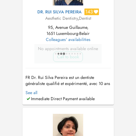
143
DR. RUI SILVA PEREIRA
Aesthetic Dentistry
,
Dentist
95, Avenue Guillaume,
1651 Luxembourg-Belair
Colleagues' availabilities
No appointments available online
Call to book
FR Dr. Rui Silva Pereira est un dentiste
généraliste qualifié et expérimenté, avec 10 ans
d'expérience dentaire dans 3 pays (Portugal,
See all
France, Luxembourg). Ma pratique est
Immediate Direct Payment available
davantage axée sur
l'Endodontie/Dévitalisations, suivie de la
Chirurgie/Implantologie. EN Dr. Rui Silva
Pereira is a qualif...