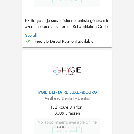
Call to book
FR Bonjour, Je suis médecin-dentiste généraliste
avec une spécialisation en Réhabilitation Orale
Esthétique. Au fil des ans, j'ai suivi l'évolution
See all
des techniques et de la technologie liées à la
Immediate Direct Payment available
réhabilitation esthétique et fonctionnelle avec
des facettes et des couronnes en céramique, ce
q...
HYGIE DENTAIRE LUXEMBOURG
Aesthetic Dentistry
,
Dentist
132 Route D'arlon,
8008 Strassen
No appointments available online
Call to book