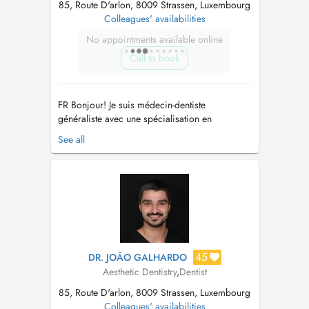
85, Route D'arlon, 8009 Strassen, Luxembourg
Colleagues' availabilities
No appointments available online
Call to book
FR Bonjour! Je suis médecin-dentiste
généraliste avec une spécialisation en
Réhabilitation Orale Esthétique. Au fil des ans,
See all
j'ai suivi l'évolution des techniques et de la
technologie liées à la réhabilitation esthétique
et fonctionnelle avec des facettes et des
couronnes en céramique, ce qui m...
45
DR. JOÃO GALHARDO
Aesthetic Dentistry
,
Dentist
85, Route D'arlon, 8009 Strassen, Luxembourg
Colleagues' availabilities