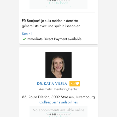
Call to book
FR Bonjour! Je suis médecin-dentiste
généraliste avec une spécialisation en
Endodontie. Dans le but de fournir un
See all
traitement de haute qualité à mes patients, j'ai
Immediate Direct Payment available
toujours essayé, au fil des ans, de suivre
l'évolution des techniques et des technologies
liées à mes domaines d'intervention. Ma ...
75
DR. KATIA VILELA
Aesthetic Dentistry
,
Dentist
85, Route D'arlon, 8009 Strassen, Luxembourg
Colleagues' availabilities
No appointments available online