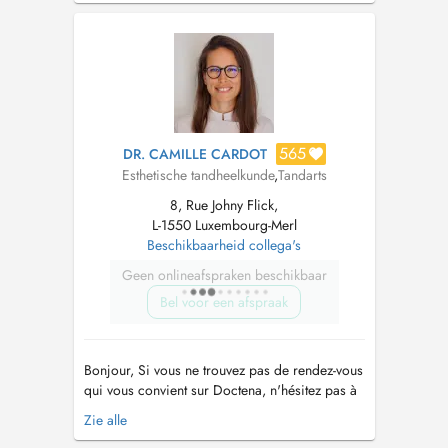
attachée des Hôpitaux de Paris (consultation
éclaircissement et traitements des dyschromies)
- GRF: dentisterie esthé...
565
DR. CAMILLE CARDOT
Esthetische tandheelkunde
,
Tandarts
8, Rue Johny Flick,
L-1550 Luxembourg-Merl
Beschikbaarheid collega's
Geen onlineafspraken beschikbaar
Bel voor een afspraak
Bonjour, Si vous ne trouvez pas de rendez-vous
qui vous convient sur Doctena, n'hésitez pas à
nous appeler directement au cabinet +352 286
Zie alle
6500. Hello, If you do not find an appointment