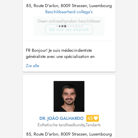
85, Route D'arlon, 8009 Strassen, Luxembourg
Beschikbaarheid collega's
Geen onlineafspraken beschikbaar
Bel voor een afspraak
FR Bonjour! Je suis médecin-dentiste
généraliste avec une spécialisation en
Réhabilitation Orale Esthétique. Au fil des ans,
Zie alle
j'ai suivi l'évolution des techniques et de la
technologie liées à la réhabilitation esthétique
et fonctionnelle avec des facettes et des
couronnes en céramique, ce qui m...
45
DR. JOÃO GALHARDO
Esthetische tandheelkunde
,
Tandarts
85, Route D'arlon, 8009 Strassen, Luxembourg