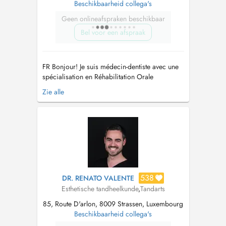
Beschikbaarheid collega's
Geen onlineafspraken beschikbaar
Bel voor een afspraak
FR Bonjour! Je suis médecin-dentiste avec une
spécialisation en Réhabilitation Orale
Esthétique et Chirurgie Orale. Au fil des ans,
Zie alle
j'ai suivi l'évolution des techniques et de la
technologie liées à la réhabilitation esthétique
et fonctionnelle avec des facettes et des
couronnes en céramique, c...
538
DR. RENATO VALENTE
Esthetische tandheelkunde
,
Tandarts
85, Route D'arlon, 8009 Strassen, Luxembourg
Beschikbaarheid collega's