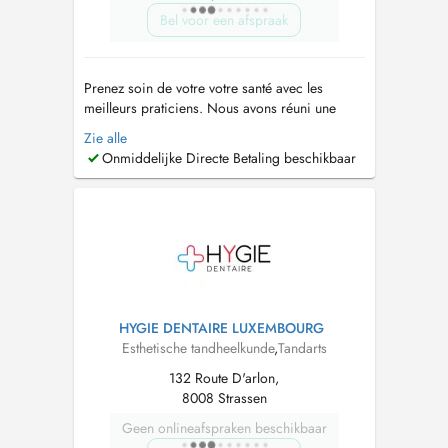
Bel voor een afspraak
Prenez soin de votre votre santé avec les
meilleurs praticiens. Nous avons réuni une
équipe de dentistes généraliste et spécialiste
Zie alle
pour prendre soin de vous rapidement et
Onmiddelijke Directe Betaling beschikbaar
efficacement. Lorsque vous avez un problème
dentaire, vous ne souhaitez pas attendre des
heures voire même des jours. Nous somm...
HYGIE DENTAIRE LUXEMBOURG
Esthetische tandheelkunde
,
Tandarts
132 Route D'arlon,
8008 Strassen
Geen onlineafspraken beschikbaar