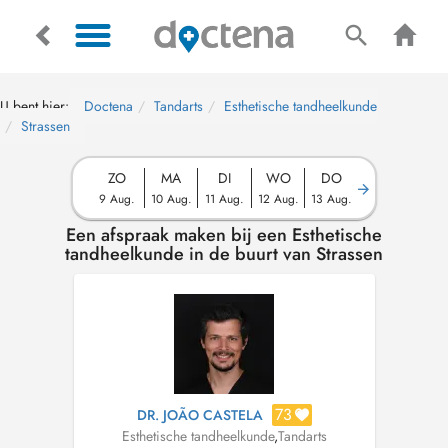
U bent hier:
Doctena
Tandarts
Esthetische tandheelkunde
Strassen
ZO
MA
DI
WO
DO
9 Aug.
10 Aug.
11 Aug.
12 Aug.
13 Aug.
Een afspraak maken bij een Esthetische
tandheelkunde in de buurt van Strassen
73
DR. JOÃO CASTELA
Esthetische tandheelkunde
,
Tandarts