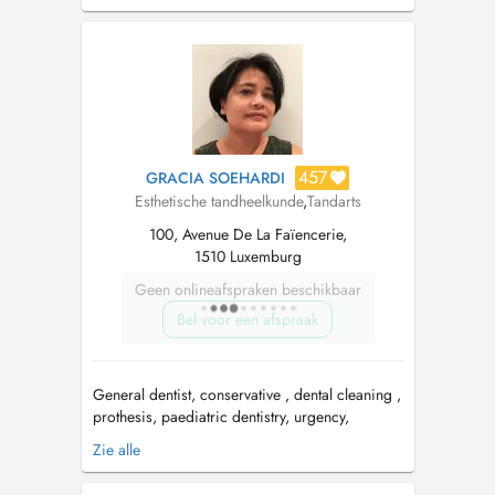
davantage axée sur
l'Endodontie/Dévitalisations, suivie de la
Chirurgie/Implantologie. EN Dr. Rui Silva
Pereira is a qualif...
457
GRACIA SOEHARDI
Esthetische tandheelkunde
,
Tandarts
100, Avenue De La Faïencerie,
1510 Luxemburg
Geen onlineafspraken beschikbaar
Bel voor een afspraak
General dentist, conservative , dental cleaning ,
prothesis, paediatric dentistry, urgency,
aesthetic. Tuesday & Thursday: Centre Medico
Zie alle
Dentaire Kirchberg, Av. JF Kennedy 33b
Wednesday : Centre Dentaire Faiencerie, 100