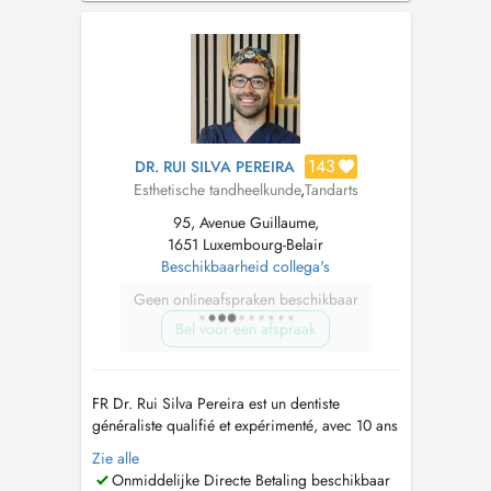
Suisse...
143
DR. RUI SILVA PEREIRA
Esthetische tandheelkunde
,
Tandarts
95, Avenue Guillaume,
1651 Luxembourg-Belair
Beschikbaarheid collega's
Geen onlineafspraken beschikbaar
Bel voor een afspraak
FR Dr. Rui Silva Pereira est un dentiste
généraliste qualifié et expérimenté, avec 10 ans
d'expérience dentaire dans 3 pays (Portugal,
Zie alle
France, Luxembourg). Ma pratique est
Onmiddelijke Directe Betaling beschikbaar