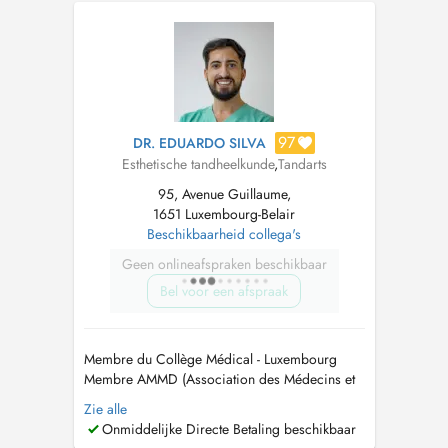
on Doctena that suits you, do not hesitate to call
us directly at the +352 286 6500. Extractions
dents d...
97
DR. EDUARDO SILVA
Esthetische tandheelkunde
,
Tandarts
95, Avenue Guillaume,
1651 Luxembourg-Belair
Beschikbaarheid collega's
Geen onlineafspraken beschikbaar
Bel voor een afspraak
Membre du Collège Médical - Luxembourg
Membre AMMD (Association des Médecins et
Médecins Dentistes) - Luxembourg. Membre
Zie alle
OMD (Ordem dos Médicos Dentistas) -
Onmiddelijke Directe Betaling beschikbaar
Portugal Membre Médecins Confédération