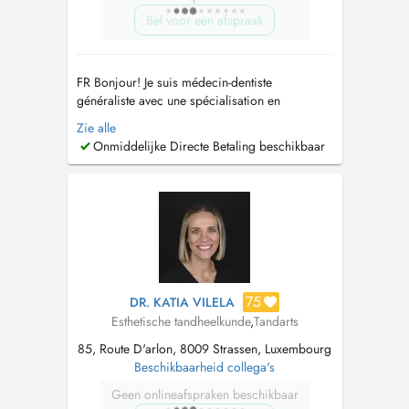
Bel voor een afspraak
FR Bonjour! Je suis médecin-dentiste
généraliste avec une spécialisation en
Endodontie. Dans le but de fournir un
Zie alle
traitement de haute qualité à mes patients, j'ai
Onmiddelijke Directe Betaling beschikbaar
toujours essayé, au fil des ans, de suivre
l'évolution des techniques et des technologies
liées à mes domaines d'intervention. Ma ...
75
DR. KATIA VILELA
Esthetische tandheelkunde
,
Tandarts
85, Route D'arlon, 8009 Strassen, Luxembourg
Beschikbaarheid collega's
Geen onlineafspraken beschikbaar