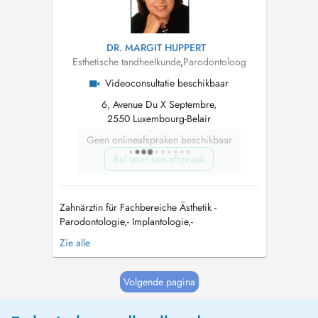
DR. MARGIT HUPPERT
Esthetische tandheelkunde
,
Parodontoloog
Videoconsultatie beschikbaar
6, Avenue Du X Septembre,
2550 Luxembourg-Belair
Geen onlineafspraken beschikbaar
Bel voor een afspraak
Zahnärztin für Fachbereiche Ästhetik -
Parodontologie,- Implantologie,-
Kiefergelenkbehandlungen / Tinnitus
Zie alle
Leistungsspektrum: - Allgemeine Zahnmedizin -
Knochenaufbau & Knochenregeneration -
Paradontitis – Behandlung - Implantationen -
Volgende pagina
Orale Mikrobiolo...