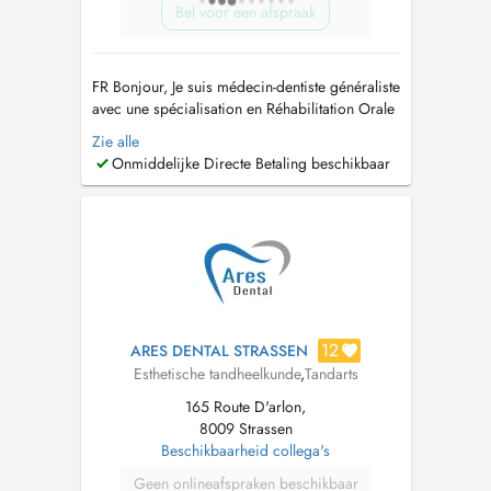
Bel voor een afspraak
FR Bonjour, Je suis médecin-dentiste généraliste
avec une spécialisation en Réhabilitation Orale
Esthétique. Au fil des ans, j'ai suivi l'évolution
Zie alle
des techniques et de la technologie liées à la
Onmiddelijke Directe Betaling beschikbaar
réhabilitation esthétique et fonctionnelle avec
des facettes et des couronnes en céramique, ce
q...
12
ARES DENTAL STRASSEN
Esthetische tandheelkunde
,
Tandarts
165 Route D'arlon,
8009 Strassen
Beschikbaarheid collega's
Geen onlineafspraken beschikbaar