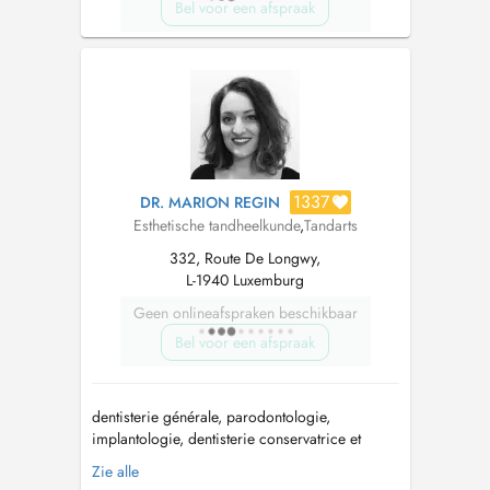
Bel voor een afspraak
1337
DR. MARION REGIN
Esthetische tandheelkunde
,
Tandarts
332, Route De Longwy,
L-1940 Luxemburg
Geen onlineafspraken beschikbaar
Bel voor een afspraak
dentisterie générale, parodontologie,
implantologie, dentisterie conservatrice et
esthétique, pédodontie. Formations: - faculté de
Zie alle
chirurgie dentaire de Strasbourg - ancienne