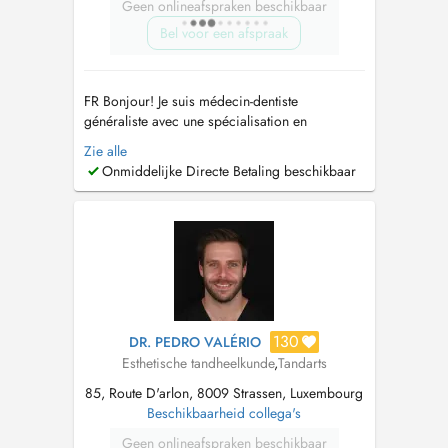
Geen onlineafspraken beschikbaar
Bel voor een afspraak
FR Bonjour! Je suis médecin-dentiste
généraliste avec une spécialisation en
Réhabilitation Orale Esthétique. Au fil des ans,
Zie alle
j'ai suivi l'évolution des techniques et de la
Onmiddelijke Directe Betaling beschikbaar
technologie liées à la réhabilitation esthétique
et fonctionnelle avec des facettes et des
couronnes en céramique, ce qui m...
130
DR. PEDRO VALÉRIO
Esthetische tandheelkunde
,
Tandarts
85, Route D'arlon, 8009 Strassen, Luxembourg
Beschikbaarheid collega's
Geen onlineafspraken beschikbaar