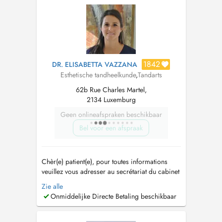
Av de Faiencerie, 1510 Limpertsberg. PID
available ...
1842
DR. ELISABETTA VAZZANA
Esthetische tandheelkunde
,
Tandarts
62b Rue Charles Martel,
2134 Luxemburg
Geen onlineafspraken beschikbaar
Bel voor een afspraak
Chèr(e) patient(e), pour toutes informations
veuillez vous adresser au secrétariat du cabinet
au 26201939. Dear patient, for all information,
Zie alle
please call the studio secretariat at
Onmiddelijke Directe Betaling beschikbaar
26201939....