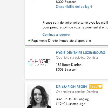
8009 Strassen
Disponibilità dei colleghi
Prenez soin de votre votre santé avec les meil
pour prendre soin de vous rapidement et effi
des heures voire même des jours. Nous somm
Continua a leggere
Pagamento Diretto Immediato disponibile
HYGIE DENTAIRE LUXEMBOURG
Odontoiatria estetica
,
Dentista
132 Route D'arlon,
8008 Strassen
1337
DR. MARION REGIN
Odontoiatria estetica
,
Dentista
332, Route De Longwy,
L-1940 Lussemburgo