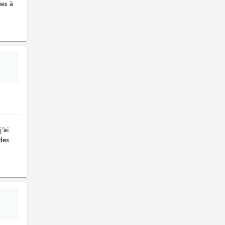
ées à
j'ai
 des