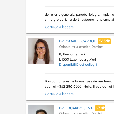
dentisterie générale, parodontologie, implantol
chirurgie dentaire de Strasbourg - ancienne at
dyschromies) - GRF: dentisterie esthé...
Continua a leggere
565
DR. CAMILLE CARDOT
Odontoiatria estetica
,
Dentista
8, Rue Johny Flick,
L-1550 Luxembourg-Merl
Disponibilità dei colleghi
Bonjour, Si vous ne trouvez pas de rendez-vou
cabinet +352 286 6500. Hello, If you do not fi
the +352 286 6500. Extractions dents d...
Continua a leggere
97
DR. EDUARDO SILVA
Odontoiatria estetica
,
Dentista