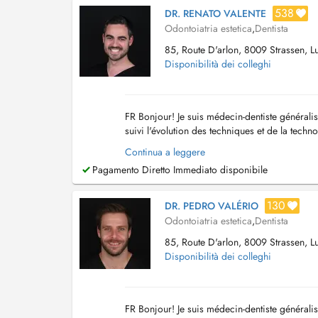
538
DR. RENATO VALENTE
Odontoiatria estetica
,
Dentista
85, Route D'arlon, 8009 Strassen, 
Disponibilità dei colleghi
FR Bonjour! Je suis médecin-dentiste généralist
suivi l'évolution des techniques et de la techno
couronnes en céramique, ce qui m...
Continua a leggere
Pagamento Diretto Immediato disponibile
130
DR. PEDRO VALÉRIO
Odontoiatria estetica
,
Dentista
85, Route D'arlon, 8009 Strassen, 
Disponibilità dei colleghi
FR Bonjour! Je suis médecin-dentiste généralis