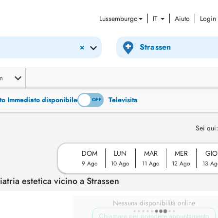
Lussemburgo
IT
Aiuto
Login
×
m
to Immediato disponibile
Televisita
ON
OFF
Sei qui:
DOM
LUN
MAR
MER
GIO
9 Ago
10 Ago
11 Ago
12 Ago
13 Ag
ria estetica vicino a Strassen
Nessuna disponibilità online
Chiamare per prendere appuntamento