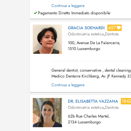
Chirurgie/Implantologie. EN Dr. Rui Silva Perei
Continua a leggere
Pagamento Diretto Immediato disponibile
457
GRACIA SOEHARDI
Odontoiatria estetica
,
Dentista
100, Avenue De La Faïencerie,
1510 Lussemburgo
General dentist, conservative , dental cleaning
Medico Dentaire Kirchberg, Av. JF Kennedy 3
Limpertsberg. PID available ...
Continua a leggere
184
DR. ELISABETTA VAZZANA
Odontoiatria estetica
,
Dentista
62b Rue Charles Martel,
2134 Lussemburgo