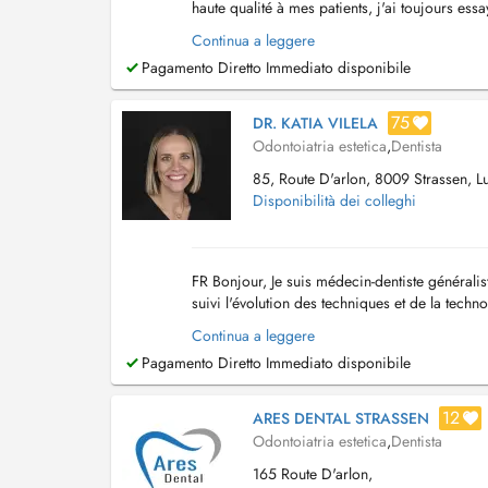
haute qualité à mes patients, j'ai toujours essa
mes domaines d'intervention. Ma ...
Continua a leggere
Pagamento Diretto Immediato disponibile
75
DR. KATIA VILELA
Odontoiatria estetica
,
Dentista
85, Route D'arlon, 8009 Strassen, 
Disponibilità dei colleghi
FR Bonjour, Je suis médecin-dentiste généralist
suivi l'évolution des techniques et de la techno
couronnes en céramique, ce q...
Continua a leggere
Pagamento Diretto Immediato disponibile
12
ARES DENTAL STRASSEN
Odontoiatria estetica
,
Dentista
165 Route D'arlon,