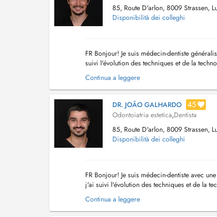
85, Route D'arlon, 8009 Strassen, 
Disponibilità dei colleghi
FR Bonjour! Je suis médecin-dentiste généralist
suivi l'évolution des techniques et de la techno
couronnes en céramique, ce qui m...
Continua a leggere
45
DR. JOÃO GALHARDO
Odontoiatria estetica
,
Dentista
85, Route D'arlon, 8009 Strassen, 
Disponibilità dei colleghi
FR Bonjour! Je suis médecin-dentiste avec une 
j'ai suivi l'évolution des techniques et de la te
couronnes en céramique, c...
Continua a leggere