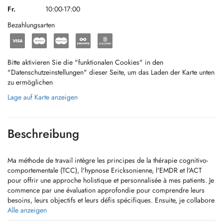
Fr.
10:00-17:00
Bezahlungsarten
Bitte aktivieren Sie die "funktionalen Cookies" in den
"Datenschutzeinstellungen" dieser Seite, um das Laden der Karte unten
zu ermöglichen
Lage auf Karte anzeigen
Beschreibung
Ma méthode de travail intègre les principes de la thérapie cognitivo-
comportementale (TCC), l'hypnose Ericksonienne, l'EMDR et l'ACT
pour offrir une approche holistique et personnalisée à mes patients. Je
commence par une évaluation approfondie pour comprendre leurs
besoins, leurs objectifs et leurs défis spécifiques. Ensuite, je collabore
avec eux pour établir un plan de traitement adapté, en utilisant des
Alle anzeigen
techniques issues de chaque approche thérapeutique.