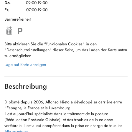
Do.
09:00-19:30
Fr.
07:00-19:00
Barrierefreiheit
Bitte aktivieren Sie die "funktionalen Cookies" in den
"Datenschutzeinstellungen" dieser Seite, um das Laden der Karte unten
zu ermöglichen
Lage auf Karte anzeigen
Beschreibung
Diplômé depuis 2006, Alfonso Nieto a développé sa carrière entre
l'Espagne, la France et le Luxembourg.
Il est aujourd'hui spécialiste dans le traitement de la posture
(Rééducation Posturale Globale), et des troubles de la colonne
vertébrale. Il est aussi compétent dans la prise en charge de tous les
troubles orthopédiques (post-traumatiques, post accidents, arthrose...)
Alle anzeigen