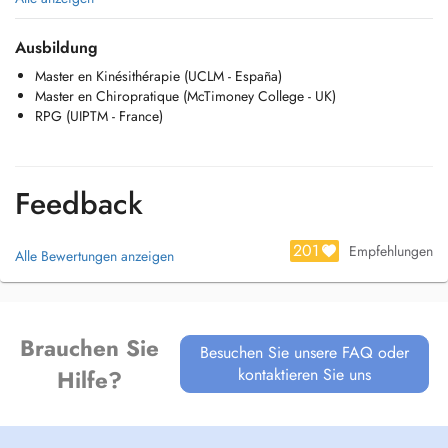
et dans les troubles neurologiques.
Ses expériences personnelles l'ont amené à se former dans le
Ausbildung
traitement des lésions sportives et dans les arts de la scène.
Master en Kinésithérapie (UCLM - España)
(Comédiens, danseurs, chanteurs, musiciens).
Master en Chiropratique (McTimoney College - UK)
Formation en Chiropratique au McTimoney College (UK)
RPG (UIPTM - France)
Feedback
201
Empfehlungen
Alle Bewertungen anzeigen
Brauchen Sie
Besuchen Sie unsere FAQ oder
kontaktieren Sie uns
Hilfe?