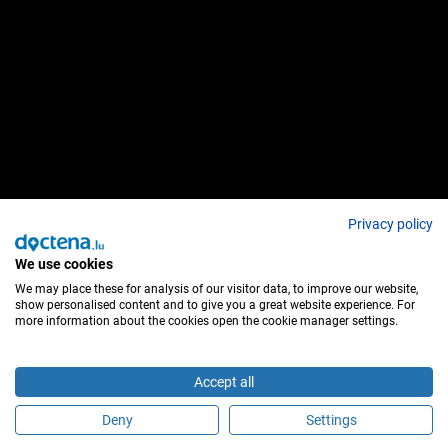
Privacy policy
We use cookies
We may place these for analysis of our visitor data, to improve our website,
show personalised content and to give you a great website experience. For
more information about the cookies open the cookie manager settings.
Accept all
Deny
Settings
Sind Sie dieser Behandler?