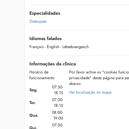
Especialidades
Osteopata
Idiomas falados
Français
- English
- Lëtzebuergesch
Informações da clínica
Horário de
Por favor active os "cookies funci
funcionamento
privacidade" desta página para p
abaixo.
07:30-
Seg.
Ver localização no mapa
18:15
07:30-
Ter.
18:15
08:00-
Qua.
19:00
07:30-
Qui.