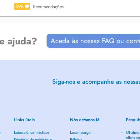
398
Recomendações
de ajuda?
Aceda às nossas FAQ ou cont
Siga-nos e acompanhe as nossas 
Links úteis
Nós estamos lá
Pesqui
o
Laboratórios médicos
Luxemburgo
Oftalmol
olhos e
Diretório de médicos y
Bélgica