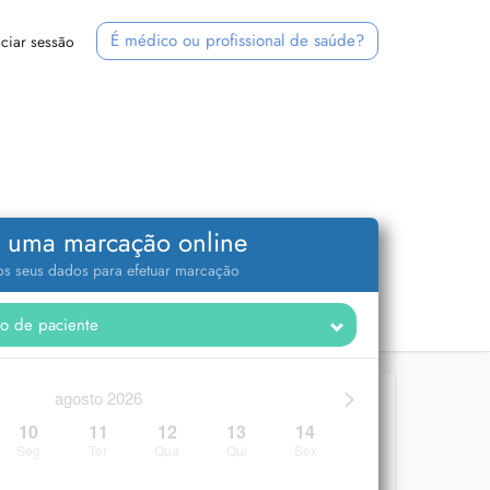
É médico ou profissional de saúde?
iciar sessão
 uma marcação online
 os seus dados para efetuar marcação
>
agosto 2026
10
11
12
13
14
Seg
Ter
Qua
Qui
Sex