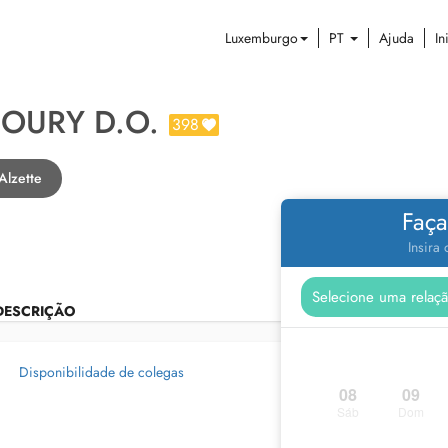
Luxemburgo
PT
Ajuda
In
OURY D.O.
398
Alzette
Faça
Insira
DESCRIÇÃO
Disponibilidade de colegas
08
09
Sáb
Dom