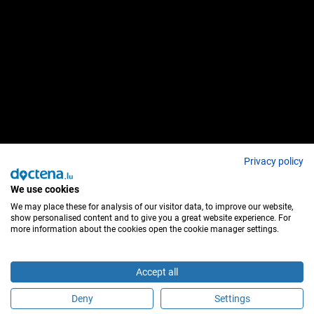
Privacy policy
We use cookies
We may place these for analysis of our visitor data, to improve our website,
show personalised content and to give you a great website experience. For
more information about the cookies open the cookie manager settings.
Accept all
Deny
Settings
É este profissional de saúde?