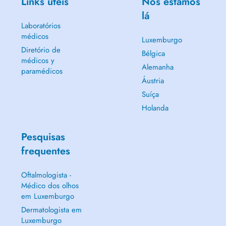
Links úteis
Nós estamos
lá
Laboratórios
médicos
Luxemburgo
Diretório de
Bélgica
médicos y
Alemanha
paramédicos
Áustria
Suíça
Holanda
Pesquisas
frequentes
Oftalmologista -
Médico dos olhos
em Luxemburgo
Dermatologista em
Luxemburgo