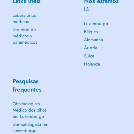
Links úteis
Nós estamos
lá
Laboratórios
médicos
Luxemburgo
Diretório de
Bélgica
médicos y
Alemanha
paramédicos
Áustria
Suíça
Holanda
Pesquisas
frequentes
Oftalmologista -
Médico dos olhos
em Luxemburgo
Dermatologista em
Luxemburgo