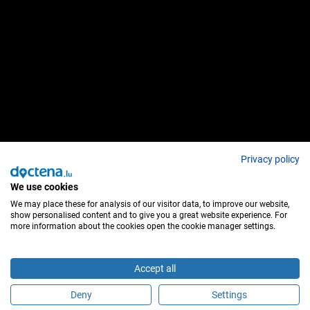
Privacy policy
We use cookies
We may place these for analysis of our visitor data, to improve our website,
show personalised content and to give you a great website experience. For
more information about the cookies open the cookie manager settings.
Accept all
Deny
Settings
É este profissional de saúde?