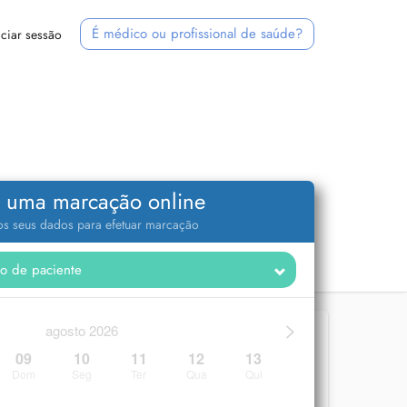
É médico ou profissional de saúde?
iciar sessão
 uma marcação online
 os seus dados para efetuar marcação
>
agosto 2026
09
10
11
12
13
Dom
Seg
Ter
Qua
Qui