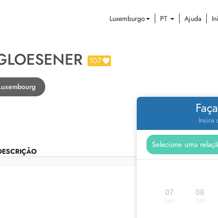
Luxemburgo
PT
Ajuda
In
 GLOESENER
107
 Luxembourg
Faça
Insira
DESCRIÇÃO
07
08
Sex
Sáb