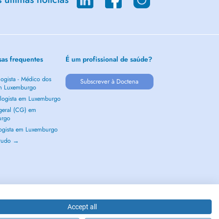
sas frequentes
É um profissional de saúde?
ogista - Médico dos
Subscrever à Doctena
m Luxemburgo
logista em Luxemburgo
 geral (CG) em
urgo
ogista em Luxemburgo
 tudo →
Accept all