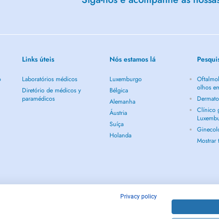
Links úteis
Nós estamos lá
Pesqui
o
Laboratórios médicos
Luxemburgo
Oftalmol
olhos e
Diretório de médicos y
Bélgica
paramédicos
Dermato
Alemanha
Clínico
Áustria
Luxemb
Suíça
Ginecol
Holanda
Mostrar
Privacy policy