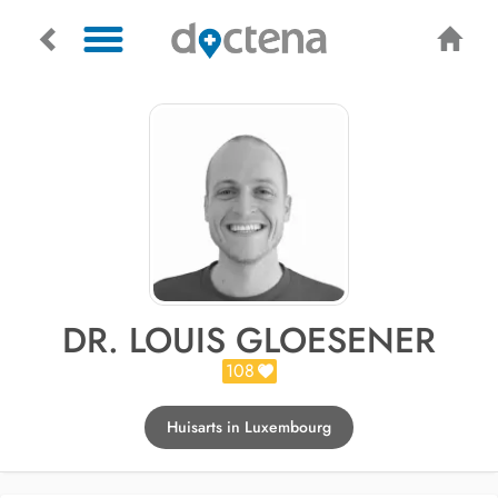
DR. LOUIS GLOESENER
108
Huisarts in Luxembourg