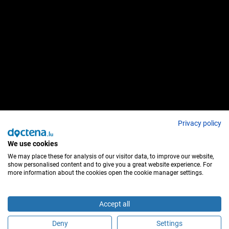
Privacy policy
We use cookies
We may place these for analysis of our visitor data, to improve our website,
show personalised content and to give you a great website experience. For
more information about the cookies open the cookie manager settings.
Accept all
Deny
Settings
Faça uma marcação online