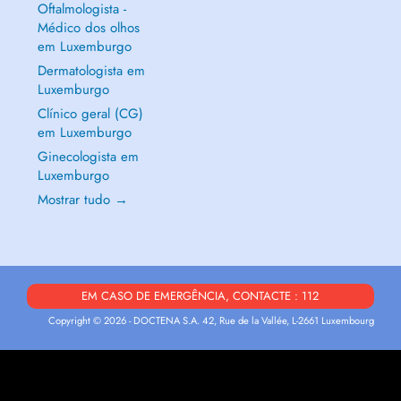
Oftalmologista -
Médico dos olhos
em Luxemburgo
Dermatologista em
Luxemburgo
Clínico geral (CG)
em Luxemburgo
Ginecologista em
Luxemburgo
Mostrar tudo →
EM CASO DE EMERGÊNCIA, CONTACTE : 112
Copyright © 2026 - DOCTENA S.A. 42, Rue de la Vallée, L-2661 Luxembourg