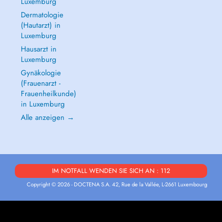
Luxemburg
Dermatologie
(Hautarzt) in
Luxemburg
Hausarzt in
Luxemburg
Gynäkologie
(Frauenarzt -
Frauenheilkunde)
in Luxemburg
Alle anzeigen →
IM NOTFALL WENDEN SIE SICH AN : 112
Copyright © 2026 - DOCTENA S.A. 42, Rue de la Vallée, L-2661 Luxembourg