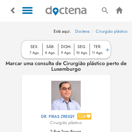
Está aqui:
Doctena
Cirurgião plástico
SEX.
SÁB.
DOM.
SEG.
TER.
7 Ago.
8 Ago.
9 Ago.
10 Ago.
11 Ago.
Marcar uma consulta de Cirurgião plástico perto de
Luxemburgo
124
DR. FIRAS ZREIQY
Cirurgião plástico
2 Rue Tony Bourg,