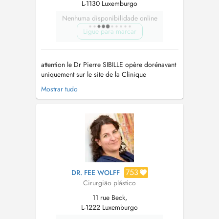
L-1130 Luxemburgo
Nenhuma disponibilidade online
Ligue para marcar
attention le Dr Pierre SIBILLE opère dorénavant
uniquement sur le site de la Clinique
MAJORELLE à NANCY Langues parlées ;
Mostrar tudo
français, anglais, allemand LORSQUE VOUS
ETES ARRIVE DANS LE CABINET MERCI DE
VOUS INSTALLER DIRECTEMENT EN SALLE D
ATTENTE, sans déranger les secretaires des
autres c...
753
DR. FEE WOLFF
Cirurgião plástico
11 rue Beck,
L-1222 Luxemburgo