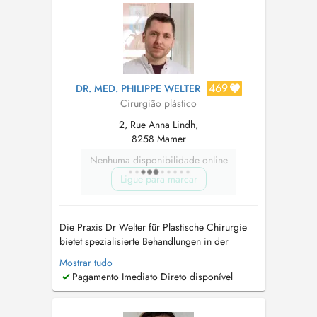
469
DR. MED. PHILIPPE WELTER
Cirurgião plástico
2, Rue Anna Lindh,
8258 Mamer
Nenhuma disponibilidade online
Ligue para marcar
Die Praxis Dr Welter für Plastische Chirurgie
bietet spezialisierte Behandlungen in der
dermatologischen Chirurgie sowie Eingriffe an
Mostrar tudo
Weichteilen, einschließlich Rekonstruktionen.
Pagamento Imediato Direto disponível
Zusätzlich werden kosmetische Behandlungen
wie Faltenbehandlungen, Narbenbehandlungen
und andere Verfahren angeboten. ...