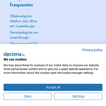
frequentes
Oftalmologista -
Médico dos olhos
em Luxemburgo
Dermatologista em
Luxemburgo
Clínico geral (CG)
em Luxemburgo
Privacy policy
Ginecologista em
We use cookies
Luxemburgo
We may place these for analysis of our visitor data, to improve our website,
Mostrar tudo →
show personalised content and to give you a great website experience. For
more information about the cookies open the cookie manager settings.
Accept all
EM CASO DE EMERGÊNCIA, CONTACTE : 112
Deny
Settings
Copyright © 2026 - DOCTENA S.A. 42, Rue de la Vallée, L-2661 Luxembourg