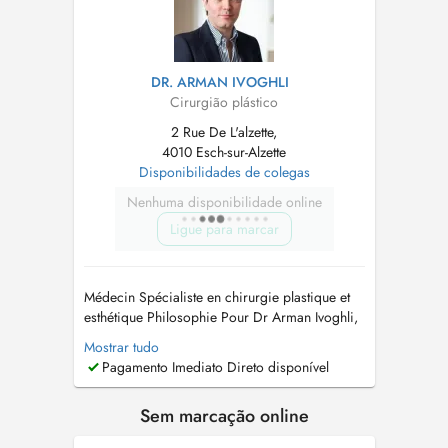
DR. ARMAN IVOGHLI
Cirurgião plástico
2 Rue De L'alzette,
4010 Esch-sur-Alzette
Disponibilidades de colegas
Nenhuma disponibilidade online
Ligue para marcar
Médecin Spécialiste en chirurgie plastique et
esthétique Philosophie Pour Dr Arman Ivoghli,
la chirurgie plastique est un domaine très
Mostrar tudo
diversifié et beaucoup de choses sont
Pagamento Imediato Direto disponível
dorénavant possibles. Sa philosophie est de
fournir aux patients un équilibre optimal entre
Sem marcação online
ce qui est médicalement raisonn...