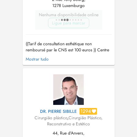
1278 Luxemburgo
Nenhuma disponibilidade online
Ligue para marcar
((Tarif de consultation esthétique non
remboursé par le CNS est 100 euros )) Centre
médico-chirurgicale pour lensemble des actes
Mostrar tudo
de médecine esthétique et chirurgie esthétique
Bloc opératoire dédié pour la chirurgie
esthétique sous anesthésie locale : ( paupières ,
mini-lift de visage , lipoasp...
1294
DR. PIERRE SIBILLE
Cirurgião plástico
,
Cirurgião Plástico,
Reconstrutivo e Estético
44, Rue d'Anvers,