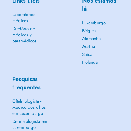
Links úteis
Nós estamos
lá
Laboratórios
médicos
Luxemburgo
Diretório de
Bélgica
médicos y
Alemanha
paramédicos
Áustria
Suíça
Holanda
Pesquisas
frequentes
Oftalmologista -
Médico dos olhos
em Luxemburgo
Dermatologista em
Luxemburgo