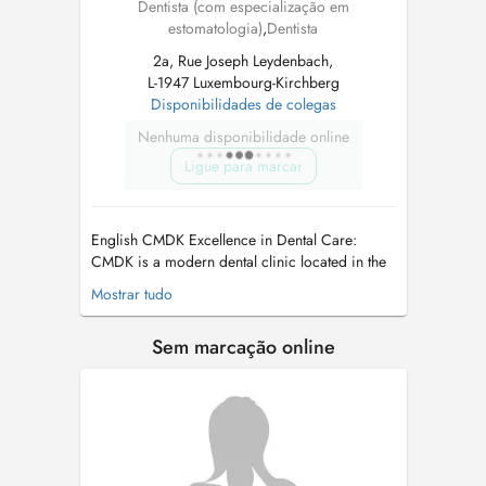
Dentista (com especialização em
estomatologia)
,
Dentista
2a, Rue Joseph Leydenbach,
L-1947 Luxembourg-Kirchberg
Disponibilidades de colegas
Nenhuma disponibilidade online
Ligue para marcar
English CMDK Excellence in Dental Care:
CMDK is a modern dental clinic located in the
heart of Kirchberg, Luxembourg, combining
Mostrar tudo
advanced dentistry with personalized patient
care. Our highly qualified team works with
Sem marcação online
precision, empathy, and state-of-the-art
technology. We provide a full ran...