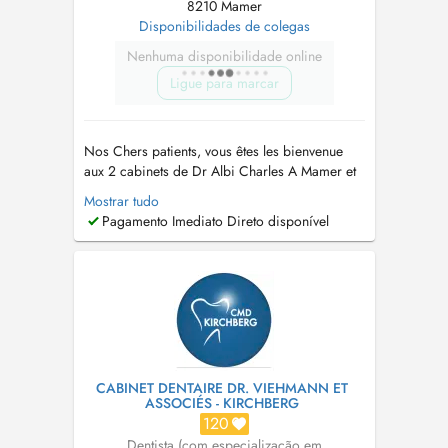
8210 Mamer
Disponibilidades de colegas
Nenhuma disponibilidade online
Ligue para marcar
Nos Chers patients, vous êtes les bienvenue
aux 2 cabinets de Dr Albi Charles A Mamer et
Schifflange . Nous sommes ouverts du lundi au
Mostrar tudo
vendredi de 10h à 18h30. N'hésitez pas à nous
Pagamento Imediato Direto disponível
appeler au +352 661 777 233 pour toute
question ou pour prendre rendez-vous. Nous
sommes impatients de vous rencont...
CABINET DENTAIRE DR. VIEHMANN ET
ASSOCIÉS - KIRCHBERG
120
Dentista (com especialização em