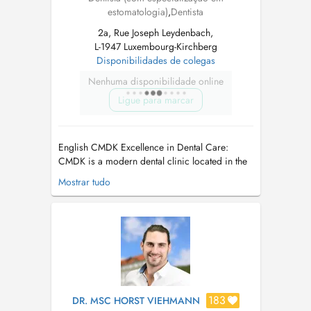
estomatologia)
,
Dentista
2a, Rue Joseph Leydenbach,
L-1947 Luxembourg-Kirchberg
Disponibilidades de colegas
Nenhuma disponibilidade online
Ligue para marcar
English CMDK Excellence in Dental Care:
CMDK is a modern dental clinic located in the
heart of Kirchberg, Luxembourg, combining
Mostrar tudo
advanced dentistry with personalized patient
care. Our highly qualified team works with
precision, empathy, and state-of-the-art
technology. We provide a full ra...
183
DR. MSC HORST VIEHMANN