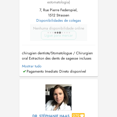
estomatologia)
7, Rue Pierre Federspiel,
1512 Strassen
Disponibilidades de colegas
Nenhuma disponibilidade online
Ligue para marcar
chirugien dentiste/Stomatologue / Chirurgien
oral Extraction des dents de sagesse incluses
Implantologie et greffes osseuses (Sinus lift)
Mostrar tudo
Traitement des troubles de larticulation
Pagamento Imediato Direto disponível
temporo-mandibulaire (ATM) Pathologies
buccales Dégagement de la canine incluse
Prise en charge d...
979
DR. STÉPHANIE HAAS