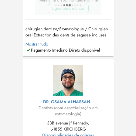
Nenhuma disponibilidade online
Ligue para marcar
chirugien dentiste/Stomatologue / Chirurgien
oral Extraction des dents de sagesse incluses
Implantologie et greffes osseuses (Sinus lift)
Mostrar tudo
Traitement des troubles de larticulation
Pagamento Imediato Direto disponível
temporo-mandibulaire (ATM) Pathologies
buccales Dégagement de la canine incluse
Prise en charge d...
DR. OSAMA ALHASSAN
Dentista (com especialização em
estomatologia)
33B avenue jf Kennedy,
L-1855 KIRCHBERG
Disponibilidades de colegas