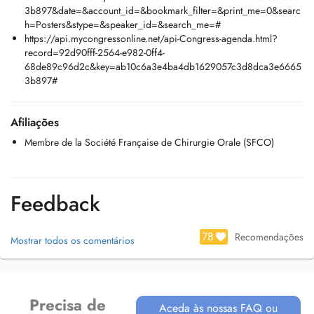
3b897&date=&account_id=&bookmark_filter=&print_me=0&searc
h=Posters&stype=&speaker_id=&search_me=#
https://api.mycongressonline.net/api-Congress-agenda.html?
record=92d90fff-2564-e982-0ff4-
68de89c96d2c&key=ab10c6a3e4ba4db1629057c3d8dca3e6665
3b897#
Afiliações
Membre de la Société Française de Chirurgie Orale (SFCO)
Feedback
78
Recomendações
Mostrar todos os comentários
Precisa de
Aceda às nossas FAQ ou