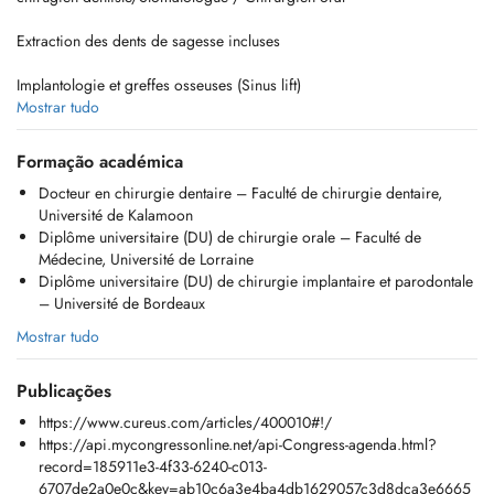
Extraction des dents de sagesse incluses
Implantologie et greffes osseuses (Sinus lift)
Mostrar tudo
Traitement des troubles de larticulation temporo-mandibulaire (ATM)
Formação académica
Pathologies buccales
Docteur en chirurgie dentaire – Faculté de chirurgie dentaire,
Université de Kalamoon
Dégagement de la canine incluse
Diplôme universitaire (DU) de chirurgie orale – Faculté de
Médecine, Université de Lorraine
Prise en charge des patients à haut risque hémorragique
Diplôme universitaire (DU) de chirurgie implantaire et parodontale
– Université de Bordeaux
Injection de toxine botulique (Botox)
Mostrar tudo
Injection dacide hyaluronique
Publicações
https://www.cureus.com/articles/400010#!/
https://api.mycongressonline.net/api-Congress-agenda.html?
record=185911e3-4f33-6240-c013-
6707de2a0e0c&key=ab10c6a3e4ba4db1629057c3d8dca3e6665