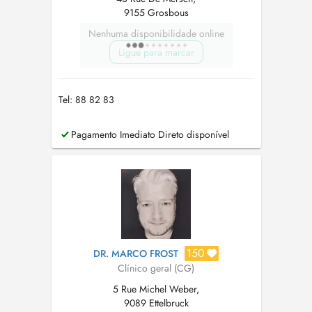
9155 Grosbous
Nenhuma disponibilidade online
Ligue para marcar
Tel: 88 82 83
Pagamento Imediato Direto disponível
150
DR. MARCO FROST
Clínico geral (CG)
5 Rue Michel Weber,
9089 Ettelbruck