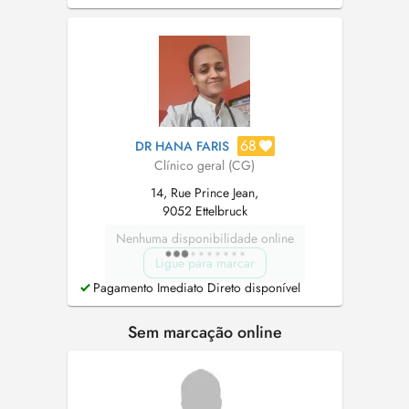
familial) et aux services d'urgence hospitaliers.
68
DR HANA FARIS
Clínico geral (CG)
14, Rue Prince Jean,
9052 Ettelbruck
Nenhuma disponibilidade online
Ligue para marcar
Pagamento Imediato Direto disponível
Sem marcação online