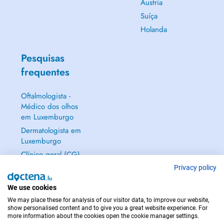
Áustria
Suíça
Holanda
Pesquisas
frequentes
Oftalmologista -
Médico dos olhos
em Luxemburgo
Dermatologista em
Luxemburgo
Clínico geral (CG)
em Luxemburgo
Privacy policy
Ginecologista em
We use cookies
Luxemburgo
We may place these for analysis of our visitor data, to improve our website,
Mostrar tudo →
show personalised content and to give you a great website experience. For
more information about the cookies open the cookie manager settings.