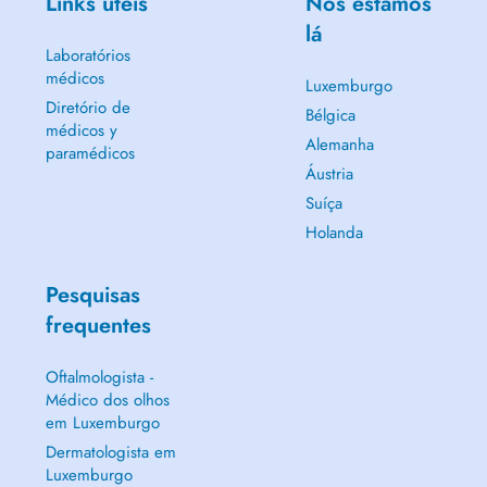
Links úteis
Nós estamos
lá
Laboratórios
médicos
Luxemburgo
Diretório de
Bélgica
médicos y
Alemanha
paramédicos
Áustria
Suíça
Holanda
Pesquisas
frequentes
Oftalmologista -
Médico dos olhos
em Luxemburgo
Dermatologista em
Luxemburgo