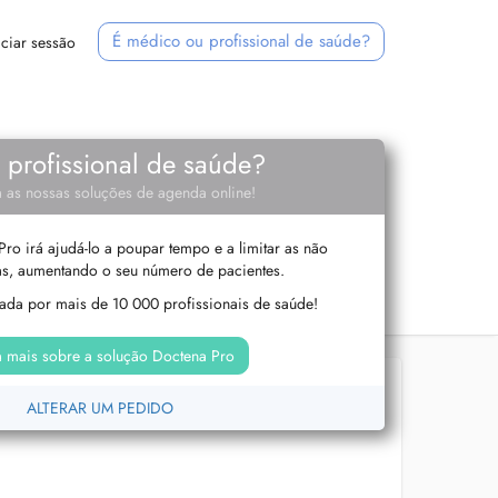
É médico ou profissional de saúde?
iciar sessão
e profissional de saúde?
 as nossas soluções de agenda online!
ro irá ajudá-lo a poupar tempo e a limitar as não
s, aumentando o seu número de pacientes.
izada por mais de 10 000 profissionais de saúde!
 mais sobre a solução Doctena Pro
ALTERAR UM PEDIDO