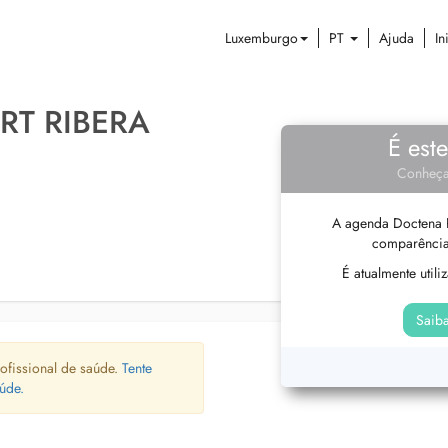
Luxemburgo
PT
Ajuda
In
RT RIBERA
É est
Conheça
A agenda Doctena P
comparência
É atualmente util
Saiba
ofissional de saúde.
Tente
úde.