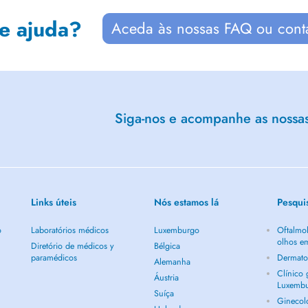
de ajuda?
Aceda às nossas FAQ ou cont
Siga-nos e acompanhe as nossas 
Links úteis
Nós estamos lá
Pesqui
o
Laboratórios médicos
Luxemburgo
Oftalmol
olhos e
Diretório de médicos y
Bélgica
paramédicos
Dermato
Alemanha
Clínico
Áustria
Luxemb
Suíça
Ginecol