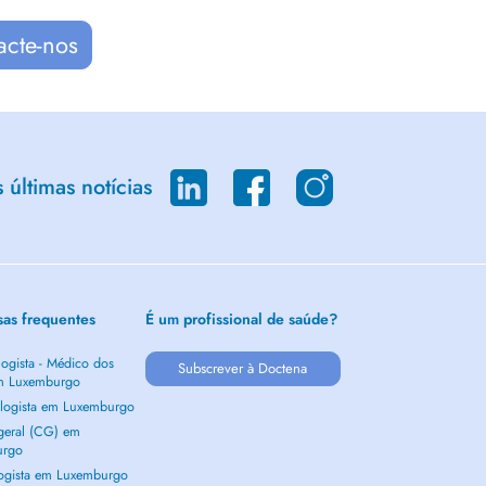
acte-nos
últimas notícias
sas frequentes
É um profissional de saúde?
ogista - Médico dos
Subscrever à Doctena
m Luxemburgo
logista em Luxemburgo
 geral (CG) em
urgo
ogista em Luxemburgo