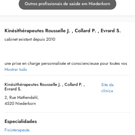
Outros profissionais de saúde em Niederkorn
Kinésithérapeutes Rousselle J. , Collard P. , Evrard S.
cabinet existant depuis 2010
une prise en charge personnalisée et consciencieuse pour toutes vos
pathologies ou traumas
Mostrar tudo
Kinésithérapeutes Rousselle J. , Collard P. ,
Site da
Evrard S.
clínica
accès et parking tres facile
2, Rue Mathendahl,
4520 Niederkorn
Especialidades
Fisioterapeuta