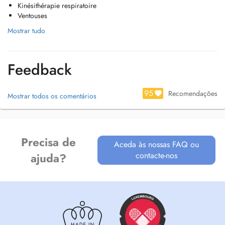
Kinésithérapie respiratoire
Je parle couramment le français et je peux réaliser mes séances en
Ventouses
anglais.
Mostrar tudo
Feedback
95
Recomendações
Mostrar todos os comentários
Precisa de
Aceda às nossas FAQ ou
contacte-nos
ajuda?