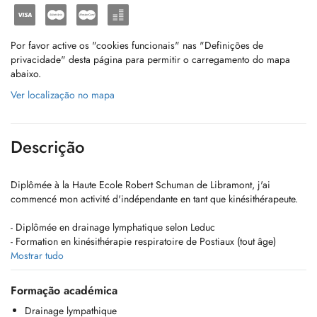
Por favor active os "cookies funcionais" nas "Definições de
privacidade" desta página para permitir o carregamento do mapa
abaixo.
Ver localização no mapa
Descrição
Diplômée à la Haute Ecole Robert Schuman de Libramont, j'ai
commencé mon activité d'indépendante en tant que kinésithérapeute.
- Diplômée en drainage lymphatique selon Leduc
- Formation en kinésithérapie respiratoire de Postiaux (tout âge)
- Formation en ventouses
Mostrar tudo
- Spécialisation de l'ATM (articulation temporo-mandibulaire)
- Certifiée de ma première année de micro kinésithérapie (2e en
Formação académica
cours)
Drainage lympathique