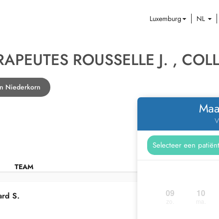
Luxemburg
NL
APEUTES ROUSSELLE J. , COLL
in Niederkorn
Maa
V
TEAM
09
10
ard S.
zo.
ma.