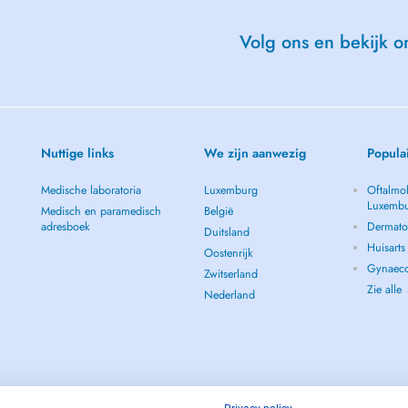
Volg ons en bekijk on
Nuttige links
We zijn aanwezig
Popula
Medische laboratoria
Luxemburg
Oftalmol
Luxemb
Medisch en paramedisch
België
adresboek
Dermato
Duitsland
Huisart
Oostenrijk
Gynaeco
Zwitserland
Zie alle
Nederland