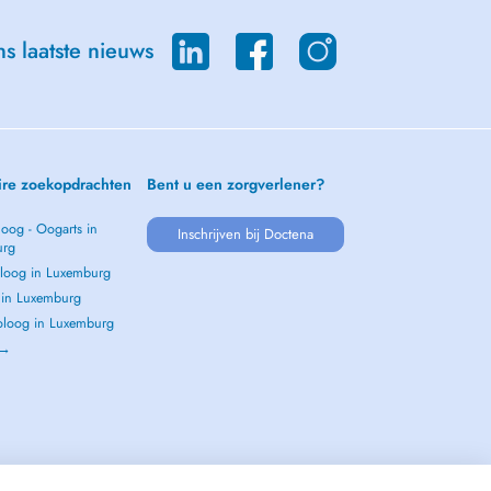
s laatste nieuws
ire zoekopdrachten
Bent u een zorgverlener?
oog - Oogarts in
Inschrijven bij Doctena
urg
loog in Luxemburg
s in Luxemburg
loog in Luxemburg
 →