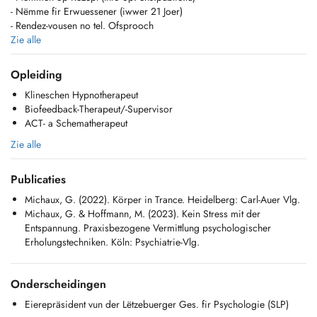
- Nëmme fir Erwuessener (iwwer 21 Joer)
- Rendez-vousen no tel. Ofsprooch
- Keng gläichzäiteg Behandlung vu Familljememberen
Zie alle
- Keng Noutfall- oder psychiatresch Versuergung
Opleiding
Klineschen Hypnotherapeut
Biofeedback-Therapeut/-Supervisor
ACT- a Schematherapeut
Zie alle
Publicaties
Michaux, G. (2022). Körper in Trance. Heidelberg: Carl-Auer Vlg.
Michaux, G. & Hoffmann, M. (2023). Kein Stress mit der
Entspannung. Praxisbezogene Vermittlung psychologischer
Erholungstechniken. Köln: Psychiatrie-Vlg.
Onderscheidingen
Eierepräsident vun der Lëtzebuerger Ges. fir Psychologie (SLP)