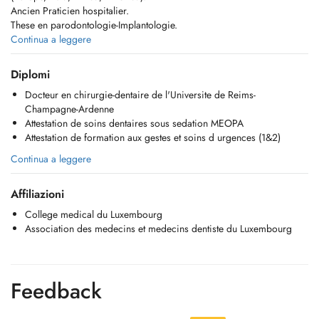
Ancien Praticien hospitalier.
These en parodontologie-Implantologie.
Prothese sur implant et implantologie depuis 2002.
Continua a leggere
Diplomi
Contacter par téléphone au 420955.
Docteur en chirurgie-dentaire de l'Universite de Reims-
En cas d'absence, merci de laisser un message à Clara, qui est
Champagne-Ardenne
disponible 24h/24h, afin de faciliter et d'accélérer votre rappel.
Attestation de soins dentaires sous sedation MEOPA
ou par mail:
secretariat.cmdkk@gmail.com
Attestation de formation aux gestes et soins d urgences (1&2)
Continua a leggere
Affiliazioni
College medical du Luxembourg
Association des medecins et medecins dentiste du Luxembourg
Feedback