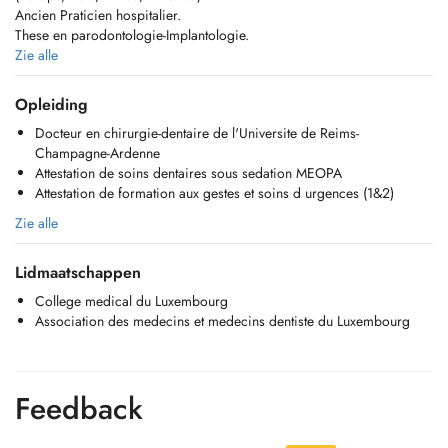
Ancien Praticien hospitalier.
These en parodontologie-Implantologie.
Prothese sur implant et implantologie depuis 2002.
Zie alle
Opleiding
Contacter par téléphone au 420955.
Docteur en chirurgie-dentaire de l'Universite de Reims-
En cas d'absence, merci de laisser un message à Clara, qui est
Champagne-Ardenne
disponible 24h/24h, afin de faciliter et d'accélérer votre rappel.
Attestation de soins dentaires sous sedation MEOPA
ou par mail:
secretariat.cmdkk@gmail.com
Attestation de formation aux gestes et soins d urgences (1&2)
Zie alle
Lidmaatschappen
College medical du Luxembourg
Association des medecins et medecins dentiste du Luxembourg
Feedback