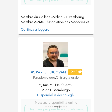
Chiamare per prendere appuntamento
Membre du Collège Médical - Luxembourg
Membre AMMD (Association des Médecins et
Médecins Dentistes) - Luxembourg. Membre
Continua a leggere
CMD (Cercle des Médecins Dentistes) -
Luxembourg Membre OMD (Ordem dos
Médicos Dentistas) - Portugal Maitre en
Médicine Dentaire / Mestre em Medicina
Dentaria Maitre en Réhab...
1223
DR. RARES BUTCOVAN
Paradontologo
,
Chirurgia orale
2, Rue Mil Neuf Cents,
2157 Lussemburgo
Disponibilità dei colleghi
Nessuna disponibilità online
Chiamare per prendere appuntamento