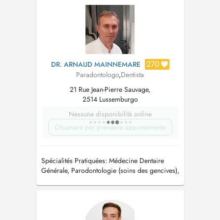
270
DR. ARNAUD MAINNEMARE
Paradontologo
,
Dentista
21 Rue Jean-Pierre Sauvage,
2514 Lussemburgo
Nessuna disponibilità online
Chiamare per prendere appuntamento
Spécialités Pratiquées: Médecine Dentaire
Générale, Parodontologie (soins des gencives),
Implantologie, Prothèses, Occlusodontie