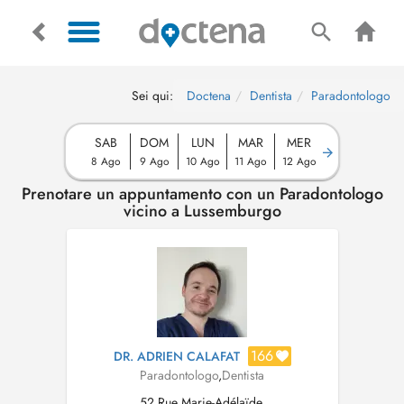
Sei qui:
Doctena
Dentista
Paradontologo
SAB
DOM
LUN
MAR
MER
8 Ago
9 Ago
10 Ago
11 Ago
12 Ago
Prenotare un appuntamento con un Paradontologo
vicino a Lussemburgo
166
DR. ADRIEN CALAFAT
Paradontologo
,
Dentista
52 Rue Marie-Adélaïde,