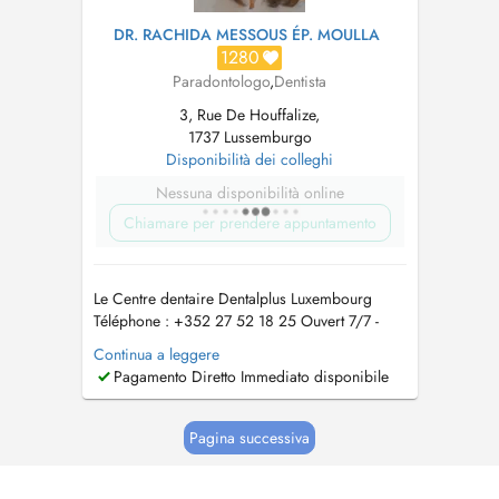
DR. RACHIDA MESSOUS ÉP. MOULLA
1280
Paradontologo
,
Dentista
3, Rue De Houffalize,
1737 Lussemburgo
Disponibilità dei colleghi
Nessuna disponibilità online
Chiamare per prendere appuntamento
Le Centre dentaire Dentalplus Luxembourg
Téléphone : +352 27 52 18 25 Ouvert 7/7 -
Avec ou sans rendez-vous, et prise en charge
Continua a leggere
des urgences dentaires Adresse : 3 Rue de
Pagamento Diretto Immediato disponibile
Houffalize, L-1737 Bouneweg-Süd, Luxembourg
E-mail :
contact@dentalplus.lu
Site web :
www.dentalplus.lu Accès : Stati...
Pagina successiva