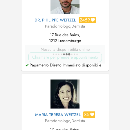
2459
DR. PHILIPPE WEITZEL
Paradontologo
,
Dentista
17 Rue des Bains,
1212 Lussemburgo
Nessuna disponibilità online
Chiamare per prendere appuntamento
Pagamento Diretto Immediato disponibile
85
MARIA TERESA WEITZEL
Paradontologo
,
Dentista
17, rue des Bains,