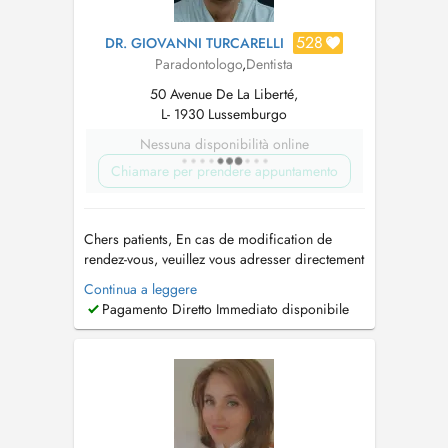
528
DR. GIOVANNI TURCARELLI
Paradontologo
,
Dentista
50 Avenue De La Liberté,
L- 1930 Lussemburgo
Nessuna disponibilità online
Chiamare per prendere appuntamento
Chers patients, En cas de modification de
rendez-vous, veuillez vous adresser directement
à notre secrétariat au +352 498050. Merci
Continua a leggere
pour votre compréhension. Diplôme de
Pagamento Diretto Immediato disponibile
Docteur en Médecine Dentaire de l'Université
international de Catalogne Formation SFIPO en
Parodontologie Formation...