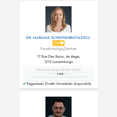
disponible à proximité, au parking des Glacis.
L'accès est également possibl...
DR. MARIANA SCHEIFER-BRATULESCU
114
Paradontologo
,
Dentista
17 Rue Des Bains, 4e étage,
1212 Lussemburgo
Nessuna disponibilità online
Chiamare per prendere appuntamento
Pagamento Diretto Immediato disponibile