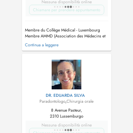
Nessuna disponibilità online
Chiamare per prendere appuntamento
Membre du Collège Médical - Luxembourg
Membre AMMD (Association des Médecins et
Médecins Dentistes) - Luxembourg. Membre
Continua a leggere
CMD (Cercle des Médecins Dentistes) -
Luxembourg Membre OMD (Ordem dos
Médicos Dentistas) - Portugal Maitre en
Médicine Dentaire / Mestre em Medicina
Dentaria Maitre en Réhab...
DR. EDUARDA SILVA
Paradontologo
,
Chirurgia orale
8 Avenue Pasteur,
2310 Lussemburgo
Nessuna disponibilità online