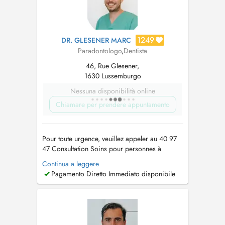
1249
DR. GLESENER MARC
Paradontologo
,
Dentista
46, Rue Glesener,
1630 Lussemburgo
Nessuna disponibilità online
Chiamare per prendere appuntamento
Pour toute urgence, veuillez appeler au 40 97
47 Consultation Soins pour personnes à
besoins spécifiques ( handicap, enfants
Continua a leggere
difficiles) Détartrages / Surfaçages Soins
Pagamento Diretto Immediato disponibile
conservateurs Prothèse fixe (couronnes, inlays,
onlays, bridges) Prothèse amovible Endodontie
Extractions ...