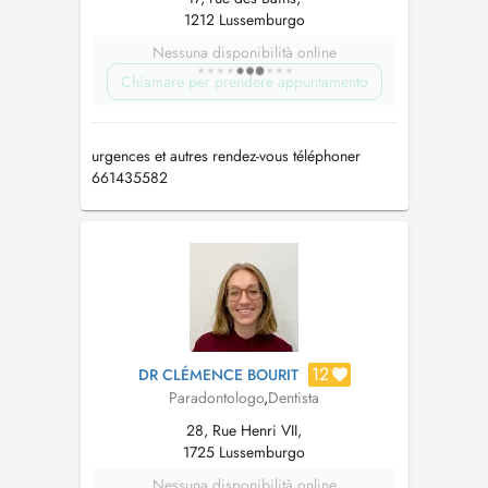
1212 Lussemburgo
Nessuna disponibilità online
Chiamare per prendere appuntamento
urgences et autres rendez-vous téléphoner
661435582
12
DR CLÉMENCE BOURIT
Paradontologo
,
Dentista
28, Rue Henri VII,
1725 Lussemburgo
Nessuna disponibilità online