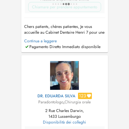
Chiamare per prendere appuntamento
Chers patients, chères patientes, Je vous
accueille au Cabinet Dentaire Henri 7 pour une
prise en charge globale de votre santé bucco-
Continua a leggere
dentaire. Je réalise les spécialités suivantes: -
Pagamento Diretto Immediato disponibile
Parodontologie : bilans, traitements des
maladies des gencives, surfacages et
maintenances parodontales. - S...
123
DR. EDUARDA SILVA
Paradontologo
,
Chirurgia orale
2 Rue Charles Darwin,
1433 Lussemburgo
Disponibilità dei colleghi