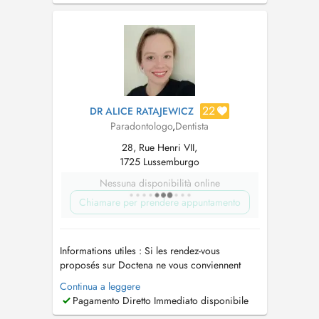
22
DR ALICE RATAJEWICZ
Paradontologo
,
Dentista
28, Rue Henri VII,
1725 Lussemburgo
Nessuna disponibilità online
Chiamare per prendere appuntamento
Informations utiles : Si les rendez-vous
proposés sur Doctena ne vous conviennent
pas, ou en cas d'urgence dentaire ou pour tout
Continua a leggere
autre renseignement, n'hésitez pas à nous
Pagamento Diretto Immediato disponibile
contacter au 26 26 24 22. Un stationnement est