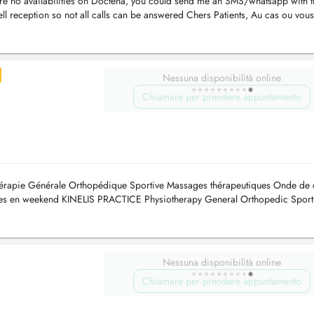
e are no availabilities on Doctena, you could send me an SMS/whatsapp with 
ll reception so not all calls can be answered Chers Patients, Au cas ou vous
ez ...
Nessuna disponibilità online
Chiamare per prendere appuntamento
rapie Générale Orthopédique Sportive Massages thérapeutiques Onde de 
ces en weekend KINELIS PRACTICE Physiotherapy General Orthopedic Sport
Nessuna disponibilità online
Chiamare per prendere appuntamento