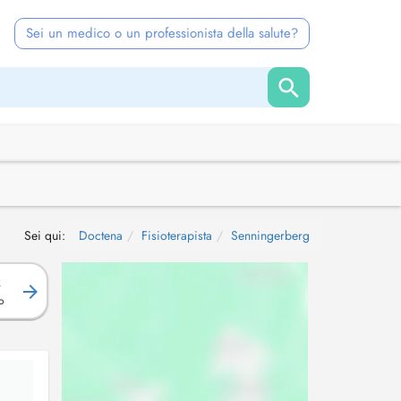
Sei un medico o un professionista della salute?
Sei qui:
Doctena
Fisioterapista
Senningerberg
R
o