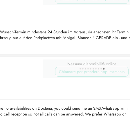
en Wunsch-Termin mindestens 24 Stunden im Voraus, da ansonsten Ihr Termin 
 Fahrzeug nur auf den Parkplaetzen mit "Abigail Bianconi" GERADE ein - und 
Nessuna disponibilità online
Chiamare per prendere appuntamento
e are no availabilities on Doctena, you could send me an SMS/whatsapp with 
d cell reception so not all calls can be answered. We prefer Whatsapp or
ous trouve...