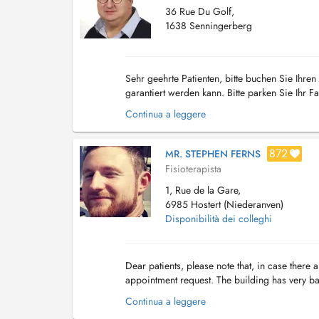
36 Rue Du Golf,
1638 Senningerberg
Sehr geehrte Patienten, bitte buchen Sie Ihr
garantiert werden kann. Bitte parken Sie Ihr
Sie bitte nicht 2 Parkplaetze. Vielen D...
Continua a leggere
872
MR. STEPHEN FERNS
Fisioterapista
1, Rue de la Gare,
6985 Hostert (Niederanven)
Disponibilità dei colleghi
Dear patients, please note that, in case ther
appointment request. The building has very ba
imessage (Iphone) Chers Patients, Au cas ou v
Continua a leggere