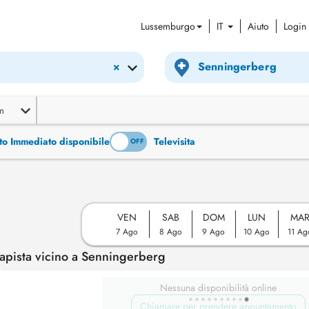
Lussemburgo
IT
Aiuto
Login
×
m
to Immediato disponibile
Televisita
ON
OFF
VEN
SAB
DOM
LUN
MA
7 Ago
8 Ago
9 Ago
10 Ago
11 Ag
apista vicino a Senningerberg
Nessuna disponibilità online
Chiamare per prendere appuntamento