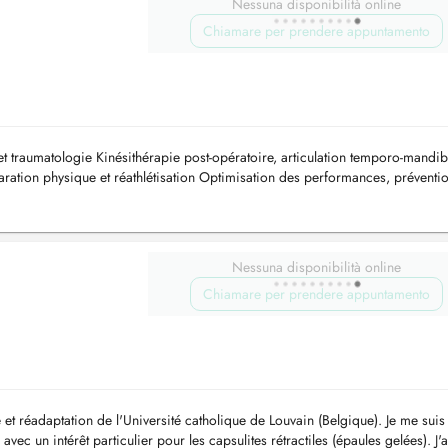
Nessuna disponibilità online
Chiamare per prendere appuntamento
et traumatologie Kinésithérapie post-opératoire, articulation temporo-mandib
ration physique et réathlétisation Optimisation des performances, préventi
Nessuna disponibilità online
Chiamare per prendere appuntamento
 et réadaptation de l'Université catholique de Louvain (Belgique). Je me sui
avec un intérêt particulier pour les capsulites rétractiles (épaules gelées). J'a