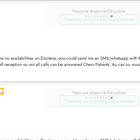
Nessuna disponibilità online
Chiamare per prendere appuntamento
e are no availabilities on Doctena, you could send me an SMS/whatsapp with 
ll reception so not all calls can be answered Chers Patients, Au cas ou vous
ez ...
Nessuna disponibilità online
Chiamare per prendere appuntamento