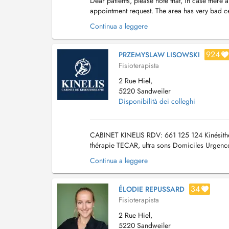
Dear patients, please note that, in case ther
appointment request. The area has very bad ce
trouvez pas de disponibilité sur Doctena, veuill
Continua a leggere
924
PRZEMYSLAW LISOWSKI
Fisioterapista
2 Rue Hiel,
5220 Sandweiler
Disponibilità dei colleghi
CABINET KINELIS RDV: 661 125 124 Kinésithé
thérapie TECAR, ultra sons Domiciles Urgen
Therapeutic massages Home rehabil...
Continua a leggere
34
ÉLODIE REPUSSARD
Fisioterapista
2 Rue Hiel,
5220 Sandweiler