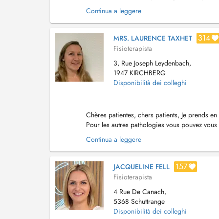
également suivi une formation sur l...
Continua a leggere
314
MRS. LAURENCE TAXHET
Fisioterapista
3, Rue Joseph Leydenbach,
1947 KIRCHBERG
Disponibilità dei colleghi
Chères patientes, chers patients, Je prends en
Pour les autres pathologies vous pouvez vous t
vendredi de 8h à 16h. En dehors de ce...
Continua a leggere
157
JACQUELINE FELL
Fisioterapista
4 Rue De Canach,
5368 Schuttrange
Disponibilità dei colleghi