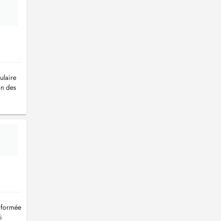
ulaire
on des
s formée
i