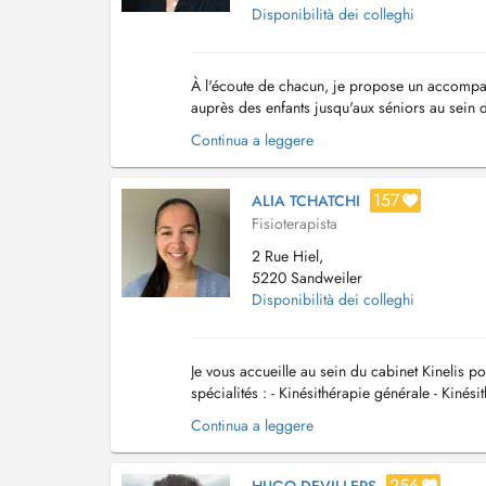
Disponibilità dei colleghi
À l'écoute de chacun, je propose un accompagn
auprès des enfants jusqu'aux séniors au sein d
prévention et traitement des douleurs musculo-
Continua a leggere
157
ALIA TCHATCHI
Fisioterapista
2 Rue Hiel,
5220 Sandweiler
Disponibilità dei colleghi
Je vous accueille au sein du cabinet Kinelis p
spécialités : - Kinésithérapie générale - Kiné
(pieds bots varus équin, malpos...
Continua a leggere
256