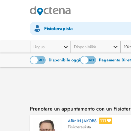
Fisioterapista
Lingua
Disponibilità
10k
Disponibile oggi
Pagamento Diret
ON
OFF
ON
OFF
Prenotare un appuntamento con un Fisioter
111
ARMIN JAKOBS
Fisioterapista