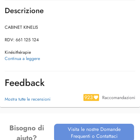
Descrizione
CABINET KINELIS
RDV: 661 125 124
Kinésithérapie
Générale
Continua a leggere
Orthopédique
Sportive
Massages thérapeutiques
Feedback
Onde de choc, thérapie TECAR, ultra sons
Domiciles
Urgences en weekend
923
Raccomandazioni
Mostra tutte le recensioni
KINELIS PRACTICE
Physiotherapy
Bisogno di
General
Visita le nostre Domande
Orthopedic
Frequenti o Contattaci
aiuto?
Sport