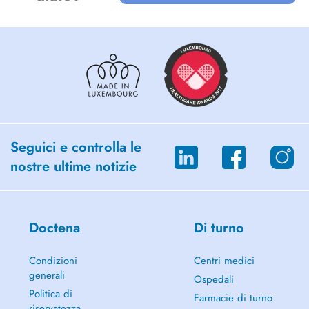
Therapeutic massages
Home rehabilitation
Shock wave, TECAR therapy, ultra sounds
Emergencies on weekends
GABINET KINELIS
Fizjoterapia
Ogolna
Ortopedyczna
Seguici e controlla le
Sportowa
nostre ultime notizie
Masaze terapeutyczne
Rehabilitacja domowa
Fala uderzeniowa, terapia TECAR, ultra dzwieki
Nagle przypadki w weekend
Doctena
Di turno
www.kinelis.lu
Condizioni
Centri medici
generali
Ospedali
Politica di
Farmacie di turno
riservatezza