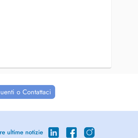
uenti o Contattaci
re ultime notizie