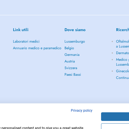
personalized approach tailored to
seniors at the Kinelis clinic.
Link utili
Dove siamo
Ricerc
loskeletal pain (lower back pain,
Laboratori medici
Lussemburgo
Oftalmol
a Lusse
Annuario medico e paramedico
Belgio
Dermato
Germania
Medico g
Austria
Lussem
s, ligament reconstruction, scar
Svizzera
Ginecol
Paesi Bassi
Continu
and other common neurological
 independence in daily activities.
Privacy policy
w personalised content and to give you a great website