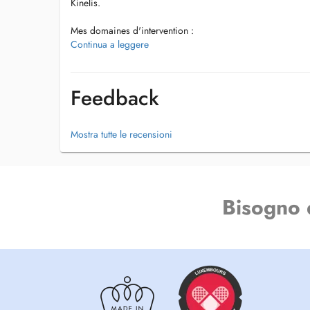
Kinelis.
Mes domaines d'intervention :
Continua a leggere
- Kinésithérapie générale : prévention et traitement des do
(lombalgies, cervicalgies, tendinopathies).
Feedback
- Prise en charge du sportif et prévention des blessures.
- Rééducation post-opératoire : fractures, prothèses, ligame
Mostra tutte le recensioni
- Rééducation en neurologie : AVC, sclérose en plaques et
courantes.
- Rééducation fonctionnelle : reprise progressive du mouv
Bisogno 
activités quotidiennes.
- Suivi post-partum (par voie externe).
- Conseils en hygiène de vie et nutrition.
Contact : +352661727823
-----------------