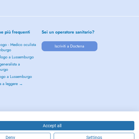
he più frequenti
Sei un operatore sanitario?
ogo - Medico oculista
Iscriviti a Doctena
mburgo
logo a Lussemburgo
eneralista a
burgo
ogo a Lussemburgo
a a leggere →
Accept all
Deny
Settings