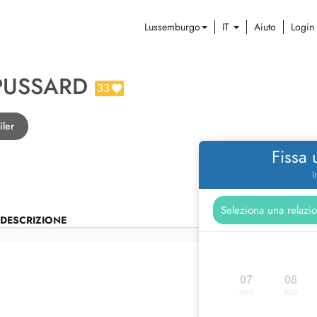
Lussemburgo
IT
Aiuto
Login
PUSSARD
33
iler
Fissa
I
DESCRIZIONE
07
08
ven
sab