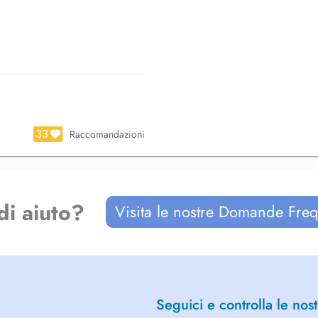
uleurs musculo-squelettiques
ntoplasties, cicatrices.
33
Raccomandazioni
 autres pathologies neuro
ement et autonomie dans les
di aiuto?
Visita le nostre Domande Freq
Seguici e controlla le nost