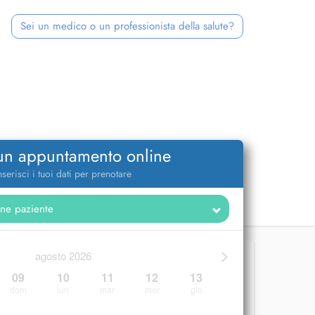
Sei un medico o un professionista della salute?
 un appuntamento online
nserisci i tuoi dati per prenotare
>
agosto 2026
09
10
11
12
13
dom
lun
mar
mer
gio