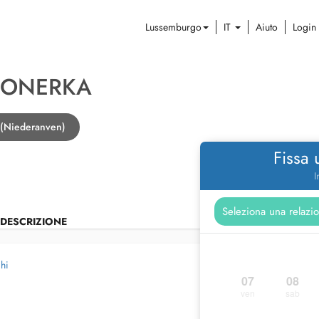
Lussemburgo
IT
Aiuto
Login
GONERKA
t (Niederanven)
Fissa
I
DESCRIZIONE
ghi
07
08
ven
sab