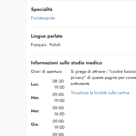
Specialità
Fisioterapista
Lingue parlate
Français
- Polish
Informazioni sullo studio medico
Orari di apertura
Si prega di attivare i "cookie funzio
privacy" di questa pagina per conse
08:30-
sottostante.
Lun.
19:00
Visualizza la località sulla cartina
09:00-
Mar.
19:00
09:00-
Mer.
16:00
09:00-
Gio.
19:00
09:00-