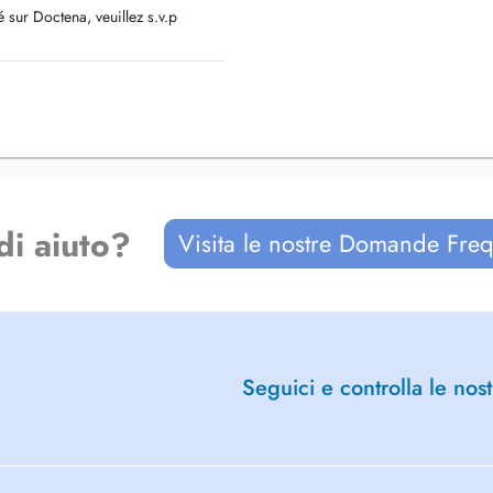
 sur Doctena, veuillez s.v.p
une mauvaise reception Gsm, donc
p wenn sie nicht die gewunschte
 also können nicht alle anrufe
der Imessage (Iphone)
di aiuto?
Visita le nostre Domande Freq
Seguici e controlla le nost