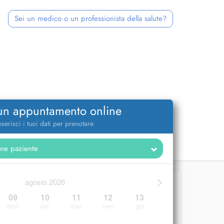
Sei un medico o un professionista della salute?
 un appuntamento online
nserisci i tuoi dati per prenotare
>
agosto 2026
09
10
11
12
13
dom
lun
mar
mer
gio