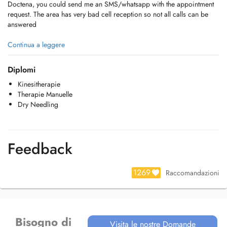
Doctena, you could send me an SMS/whatsapp with the appointment
request. The area has very bad cell reception so not all calls can be
answered
Chers Patients, Au cas ou vous trouvez pas de disponibilité sur
Continua a leggere
Doctena, veuillez s.v.p m'envoyer un SMS pour l'heure souhaitée. Le
batiment a une mauvaise reception Gsm, donc privilégiez les
Diplomi
whatsapp/Imessage (iphone)
Kinesitherapie
Therapie Manuelle
Liebe Patienten, bitte schicken sie mir eine SMS/Whatsapp wenn sie
Dry Needling
nicht die gewunschte uhrzeit finden. Das gebaude hat schlechter handy
empfang, also können nicht alle anrufe entgegen genommen werden.
Wir bevorzugen Whatsapp oder Imessage (Iphone)
Feedback
1269
Raccomandazioni
Bisogno di
Visita le nostre Domande