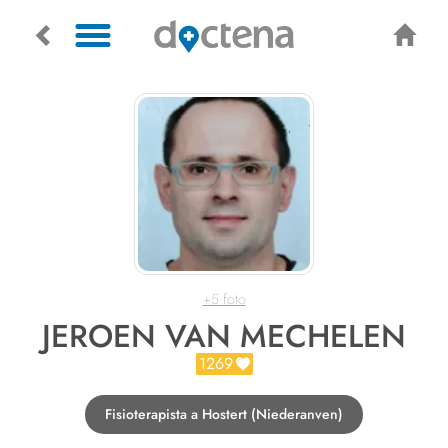
+5 foto
JEROEN VAN MECHELEN
1269
Fisioterapista a Hostert (Niederanven)