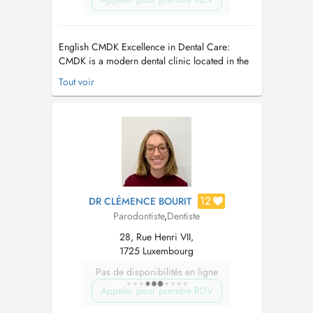
English CMDK Excellence in Dental Care:
CMDK is a modern dental clinic located in the
heart of Kirchberg, Luxembourg, combining
Tout voir
advanced dentistry with personalized patient
care. Our highly qualified team works with
precision, empathy, and state-of-the-art
technology. We provide a full ran...
12
DR CLÉMENCE BOURIT
Parodontiste
,
Dentiste
28, Rue Henri VII,
1725 Luxembourg
Pas de disponibilités en ligne
Appeler pour prendre RDV