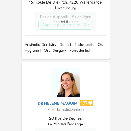
45, Route De Diekirch, 7220 Walferdange,
Luxembourg
Pas de disponibilités en ligne
Appeler pour prendre RDV
Aesthetic Dentistry - Dentist - Endodentist - Oral
Hygienist - Oral Surgery - Periodentist
177
DR HÉLÈNE MAGUIN
Parodontiste
,
Dentiste
20 Rue De L'église,
L-7224 Walferdange