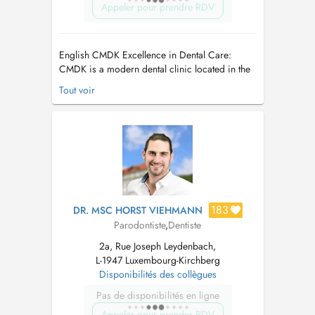
Appeler pour prendre RDV
English CMDK Excellence in Dental Care:
CMDK is a modern dental clinic located in the
heart of Kirchberg, Luxembourg, combining
Tout voir
advanced dentistry with personalized patient
care. Our highly qualified team works with
precision, empathy, and state-of-the-art
technology. We provide a full ra...
183
DR. MSC HORST VIEHMANN
Parodontiste
,
Dentiste
2a, Rue Joseph Leydenbach,
L-1947 Luxembourg-Kirchberg
Disponibilités des collègues
Pas de disponibilités en ligne
Appeler pour prendre RDV