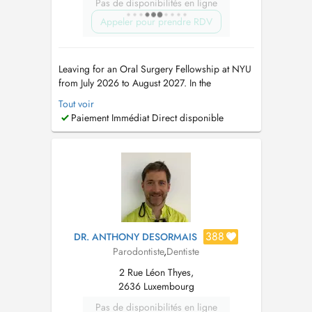
Pas de disponibilités en ligne
Appeler pour prendre RDV
Leaving for an Oral Surgery Fellowship at NYU
from July 2026 to August 2027. In the
meantime, please book appointments with Dr
Tout voir
Maria Teresa Weitzel (8 rue Cyprien Merjai and
Paiement Immédiat Direct disponible
17 rue des Bains, 1st floor) or Dr Philippe
Weitzel (17 rue des Bains, 1st floor)....
388
DR. ANTHONY DESORMAIS
Parodontiste
,
Dentiste
2 Rue Léon Thyes,
2636 Luxembourg
Pas de disponibilités en ligne