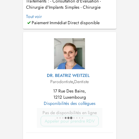
Traitements : - Consultation d'Évaluation -
Chirurgie d'Implants Simples - Chirurgie
d'Implants Complexe - Greffe Gingivale -
Tout voir
Facettes Esthétiques en Céramique - Extraction
Paiement Immédiat Direct disponible
Dents de Sagesse - Urgences (dent cassée,
douleur, abcès) - Détartrage dentaire
(nettoyage) - Obturation dentaire (...
DR. BEATRIZ WEITZEL
Parodontiste
,
Dentiste
17 Rue Des Bains,
1212 Luxembourg
Disponibilités des collègues
Pas de disponibilités en ligne
Appeler pour prendre RDV