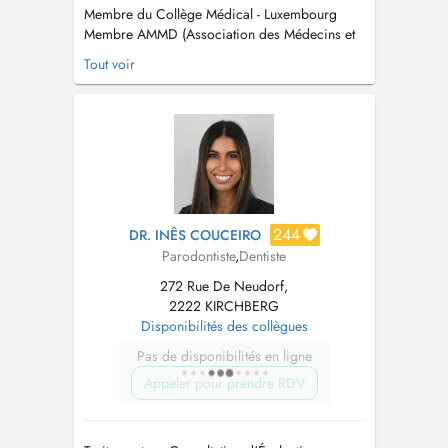
Membre du Collège Médical - Luxembourg
Membre AMMD (Association des Médecins et
Médecins Dentistes) - Luxembourg. Membre
Tout voir
CMD (Cercle des Médecins Dentistes) -
Luxembourg Membre OMD (Ordem dos
Médicos Dentistas) - Portugal Maitre en
Médicine Dentaire / Mestre em Medicina
Dentaria Maitre en Réhab...
244
DR. INÊS COUCEIRO
Parodontiste
,
Dentiste
272 Rue De Neudorf,
2222 KIRCHBERG
Disponibilités des collègues
Pas de disponibilités en ligne
Appeler pour prendre RDV