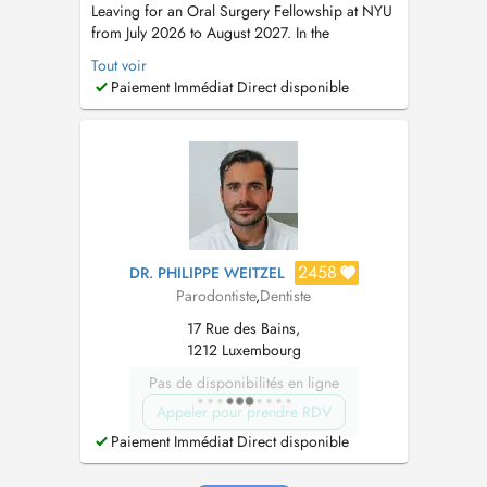
Leaving for an Oral Surgery Fellowship at NYU
from July 2026 to August 2027. In the
meantime, please book appointments with Dr
Tout voir
Maria Teresa Weitzel (8 rue Cyprien Merjai and
Paiement Immédiat Direct disponible
17 rue des Bains, 1st floor) or Dr Philippe
Weitzel (17 rue des Bains, 1st floor)....
2458
DR. PHILIPPE WEITZEL
Parodontiste
,
Dentiste
17 Rue des Bains,
1212 Luxembourg
Pas de disponibilités en ligne
Appeler pour prendre RDV
Paiement Immédiat Direct disponible