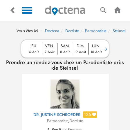
Vous êtes ici :
Doctena
Dentiste
Parodontiste
Steinsel
JEU.
VEN.
SAM.
DIM.
LUN.
6 Août
7 Août
8 Août
9 Août
10 Août
Prendre un rendez-vous chez un Parodontiste près
de Steinsel
125
DR. JUSTINE SCHROEDER
Parodontiste
,
Dentiste
1, Rue Paul Eyschen,