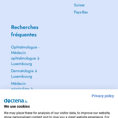
Suisse
Pays-Bas
Recherches
fréquentes
Ophtalmologue -
Médecin
ophtalmologue à
Luxembourg
Dermatologie à
Luxembourg
Médecin
généraliste à
Luxembourg
Privacy policy
Gynécologue à
We use cookies
Luxembourg
We may place these for analysis of our visitor data, to improve our website,
Tout voir →
show personalised content and to give you a great website experience. For