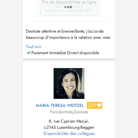
Pas de disponibilités en ligne
Appeler pour prendre RDV
Dentiste attentive et bienveillante, j'accorde
beaucoup d'importance à la relation avec mes
patients. Nous vous accueillons dans un
Tout voir
cabinet chaleureux et professionnel, en prenant
Paiement Immédiat Direct disponible
le soin de vous écouter, de vous rassurer et de
vous accompagner à chaque étape de vos
soins. Je pratique : - Soins...
239
MARIA TERESA WEITZEL
Parodontiste
,
Dentiste
8, rue Cyprien Merjai,
L-2145 Luxembourg-Beggen
Disponibilités des collègues