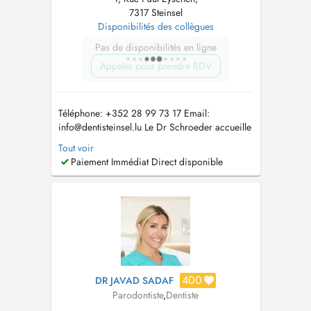
7317 Steinsel
Disponibilités des collègues
Pas de disponibilités en ligne
Appeler pour prendre RDV
Téléphone: +352 28 99 73 17 Email:
info@dentisteinsel.lu
Le Dr Schroeder accueille
enfants et adultes au sein du cabinet pour la
Tout voir
prise en charge personnalisée de leurs soins
Paiement Immédiat Direct disponible
dentaires. Diplômée en chirurgie dentaire à
Paris, elle a ensuite réalisé un internat de trois
ans en médecine bucco-den...
400
DR JAVAD SADAF
Parodontiste
,
Dentiste