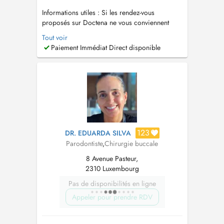
Informations utiles : Si les rendez-vous
proposés sur Doctena ne vous conviennent
pas, ou en cas d'urgence dentaire ou pour tout
Tout voir
autre renseignement, n'hésitez pas à nous
Paiement Immédiat Direct disponible
contacter au 26 26 24 22. Un stationnement est
disponible à proximité, au parking des Glacis.
L'accès est également possibl...
123
DR. EDUARDA SILVA
Parodontiste
,
Chirurgie buccale
8 Avenue Pasteur,
2310 Luxembourg
Pas de disponibilités en ligne
Appeler pour prendre RDV