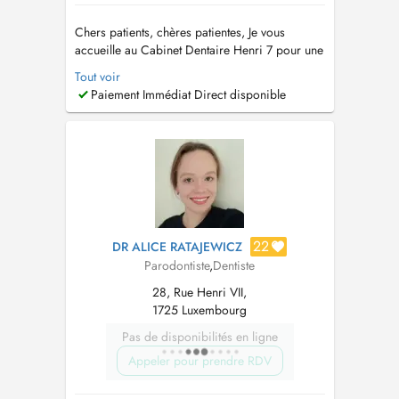
Chers patients, chères patientes, Je vous
accueille au Cabinet Dentaire Henri 7 pour une
prise en charge globale de votre santé bucco-
Tout voir
dentaire. Je réalise les spécialités suivantes: -
Paiement Immédiat Direct disponible
Parodontologie : bilans, traitements des
maladies des gencives, surfacages et
maintenances parodontales. - S...
22
DR ALICE RATAJEWICZ
Parodontiste
,
Dentiste
28, Rue Henri VII,
1725 Luxembourg
Pas de disponibilités en ligne
Appeler pour prendre RDV