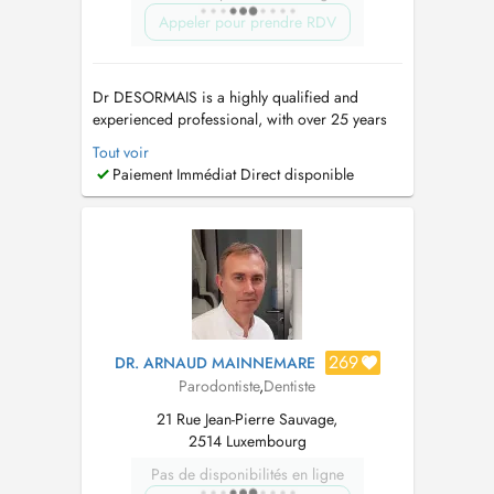
Appeler pour prendre RDV
Dr DESORMAIS is a highly qualified and
experienced professional, with over 25 years
of Dental Experience, spanning 4 continents.
Tout voir
(Europe, Asia, Africa, America). Ancien
Paiement Immédiat Direct disponible
Praticien hospitalier. These en parodontologie-
Implantologie. Prothese sur implant et
implantologie depuis 2002. Contacter ...
269
DR. ARNAUD MAINNEMARE
Parodontiste
,
Dentiste
21 Rue Jean-Pierre Sauvage,
2514 Luxembourg
Pas de disponibilités en ligne