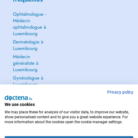
létablissement de diagnostic, il doit sagir dun véritable dialogue pour
trouver le traitement le plus adapté à votre condition.
Ophtalmologue -
Lors de votre prise en charge, nous réalisons ou prescrivons les
Médecin
examens radiologiques nécessaires. Nous complétons ces
ophtalmologue à
informations par un examen clinique, que nous agrémentons si
Luxembourg
nécessaire par des photographies intra et extra-orales.
Dermatologie à
Luxembourg
Langues pratiquées dans notre centre :
Médecin
luxembourgeoise - Français - Anglais - Allemand - Portugaise -
généraliste à
Espagnol
Luxembourg
Gynécologue à
Luxembourg
Tout voir →
Privacy policy
We use cookies
We may place these for analysis of our visitor data, to improve our website,
show personalised content and to give you a great website experience. For
more information about the cookies open the cookie manager settings.
POUR LES URGENCES, CONSULTEZ : 112
Copyright © 2026 - DOCTENA S.A. 42, Rue de la Vallée, L-2661 Luxembourg