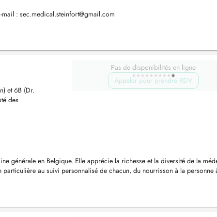
-mail :
sec.medical.steinfort@gmail.com
Pas de disponibilités en ligne
Appeler pour prendre RDV
n) et 6B (Dr.
ôté des
ne générale en Belgique. Elle apprécie la richesse et la diversité de la méd
n particulière au suivi personnalisé de chacun, du nourrisson à la personne 
é...