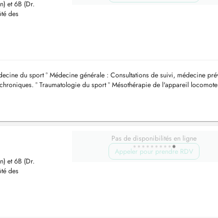
n) et 6B (Dr.
ôté des
ecine du sport ° Médecine générale : Consultations de suivi, médecine pré
chroniques. ° Traumatologie du sport ° Mésothérapie de l'appareil locomote
Pas de disponibilités en ligne
Appeler pour prendre RDV
n) et 6B (Dr.
ôté des