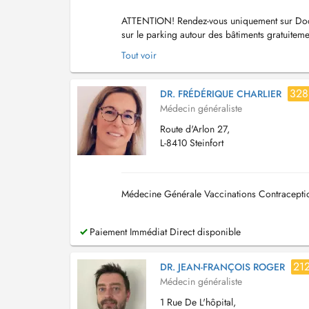
ATTENTION! Rendez-vous uniquement sur Doct
sur le parking autour des bâtiments gratuiteme
les nouveaux bâtiments durant 50 m. La p...
Tout voir
328
DR. FRÉDÉRIQUE CHARLIER
Médecin généraliste
Route d'Arlon 27,
L-8410 Steinfort
Médecine Générale Vaccinations Contraceptio
Paiement Immédiat Direct disponible
21
DR. JEAN-FRANÇOIS ROGER
Médecin généraliste
1 Rue De L'hôpital,