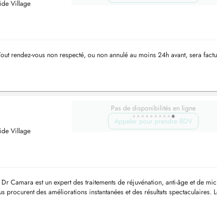
ide Village
Tout rendez-vous non respecté, ou non annulé au moins 24h avant, sera factu
Pas de disponibilités en ligne
Appeler pour prendre RDV
ide Village
r Camara est un expert des traitements de réjuvénation, anti-âge et de mic
us procurent des améliorations instantanées et des résultats spectaculaires. 
mesure...