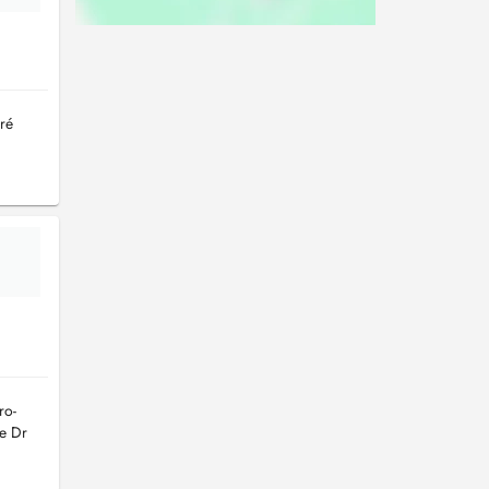
ré
ro-
Le Dr