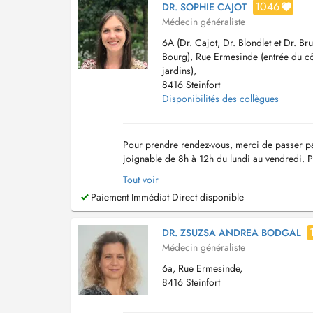
1046
DR. SOPHIE CAJOT
Médecin généraliste
6A (Dr. Cajot, Dr. Blondlet et Dr. Bru
Bourg), Rue Ermesinde (entrée du c
jardins),
8416 Steinfort
Disponibilités des collègues
Pour prendre rendez-vous, merci de passer par
joignable de 8h à 12h du lundi au vendredi. 
de passer par l'e-mail suivant : sec.medical....
Tout voir
Paiement Immédiat Direct disponible
DR. ZSUZSA ANDREA BODGAL
Médecin généraliste
6a, Rue Ermesinde,
8416 Steinfort