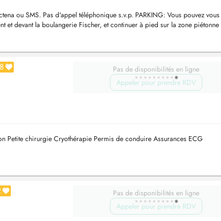
ena ou SMS. Pas d'appel téléphonique s.v.p. PARKING: Vous pouvez vous
nt et devant la boulangerie Fischer, et continuer à pied sur la zone piétonne 
8
Pas de disponibilités en ligne
Appeler pour prendre RDV
n Petite chirurgie Cryothérapie Permis de conduire Assurances ECG
2
Pas de disponibilités en ligne
Appeler pour prendre RDV