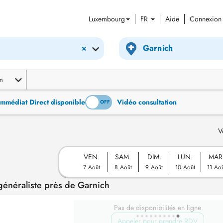
Luxembourg
FR
Aide
Connexion
×
m
Immédiat Direct disponible
Vidéo consultation
ON
OFF
V
VEN.
SAM.
DIM.
LUN.
MAR
7 Août
8 Août
9 Août
10 Août
11 Ao
énéraliste près de Garnich
Pas de disponibilités en ligne
Appeler pour prendre RDV