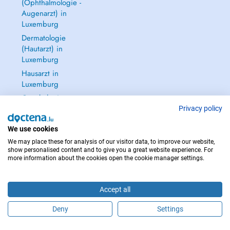
(Ophthalmologie -
Augenarzt) in
Luxemburg
Dermatologie
(Hautarzt) in
Luxemburg
Hausarzt in
Luxemburg
Gynäkologie
(Frauenarzt -
Privacy policy
Frauenheilkunde)
We use cookies
in Luxemburg
We may place these for analysis of our visitor data, to improve our website,
Alle anzeigen →
show personalised content and to give you a great website experience. For
more information about the cookies open the cookie manager settings.
Accept all
IM NOTFALL WENDEN SIE SICH AN : 112
Deny
Settings
Copyright © 2026 - DOCTENA S.A. 42, Rue de la Vallée, L-2661 Luxembourg