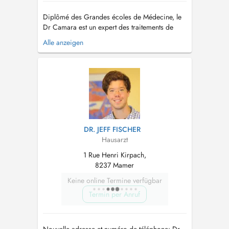
Diplômé des Grandes écoles de Médecine, le
Dr Camara est un expert des traitements de
réjuvénation, anti-âge et de micro-nutrition. Des
Alle anzeigen
techniques non-invasives qui vous procurent
des améliorations instantanées et des résultats
spectaculaires. Le Dr Camara propose des
protocoles de soins sur mesure...
DR. JEFF FISCHER
Hausarzt
1 Rue Henri Kirpach,
8237 Mamer
Keine online Termine verfügbar
Termin per Anruf