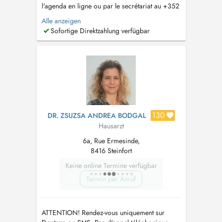
l'agenda en ligne ou par le secrétariat au +352
26 59 89 21. Le secrétariat est joignable de 8h
Alle anzeigen
à 12h du lundi au vendredi. Pour les
Sofortige Direktzahlung verfügbar
renouvellements d'ordonnance ou demande de
résultats d'examen, merci de passer par l'e-mail
suivant : sec.medical....
130
DR. ZSUZSA ANDREA BODGAL
Hausarzt
6a, Rue Ermesinde,
8416 Steinfort
Keine online Termine verfügbar
Termin per Anruf
ATTENTION! Rendez-vous uniquement sur