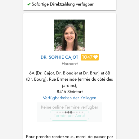
premier recours. Elle accorde une attention
Sofortige Direktzahlung verfügbar
particulière au suivi personnalisé de chacun,
du nourrisson à la personne âgée. Ses
domaines dintérêt incluent notamment la pé...
1047
DR. SOPHIE CAJOT
Hausarzt
6A (Dr. Cajot, Dr. Blondlet et Dr. Brun) et 6B
(Dr. Bourg), Rue Ermesinde (entrée du côté des
jardins),
8416 Steinfort
Verfügbarkeiten der Kollegen
Keine online Termine verfügbar
Termin per Anruf
Pour prendre rendez-vous, merci de passer par