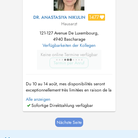
1477
DR. ANASTASIYA NIKULIN
Hausarzt
121-127 Avenue De Luxembourg,
4940 Bascharage
Verfügbarkeiten der Kollegen
Keine online Termine verfügbar
Termin per Anruf
Du 10 au 14 août, mes disponibilités seront
exceptionnellement très limitées en raison de la
fermeture de la crèche. Le Dr Signorino reste
Alle anzeigen
disponible au cabinet afin d'assurer votre prise
Sofortige Direktzahlung verfügbar
en charge si nécessaire. Besoin dun rendez-
vous urgent ou aucun créneau en ligne
disponible ? Des créne...
Nächste Seite