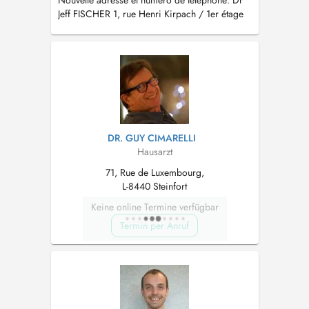
Nouvelle adresse et numéro de téléphone: Dr
Jeff FISCHER 1, rue Henri Kirpach / 1er étage
L-8237 Mamer tél.: 27 70 78 79
DR. GUY CIMARELLI
Hausarzt
71, Rue de Luxembourg,
L-8440 Steinfort
Keine online Termine verfügbar
Termin per Anruf