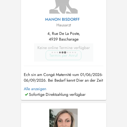
MANON BISDORFF
Hausarzt
4, Rue De La Poste,
4939 Bascharage
Keine online Termine verfügbar
Termin per Anruf
Ech sin am Congé Maternité vum 01/06/2026-
06/09/2026. Bei Bedarf kennt Dier an der Zeit
an den Cabinet vum Dr Koullen zu Schuller
Alle anzeigen
goen oder bei den Dr Signorino zu
Sofortige Direktzahlung verfügbar
Bascharage am Active Health Center. Wann kee
Rendez-Vous online verfügbar ass kennt der
mech op dëser Nummer erreechen 20 33 10
82. ...