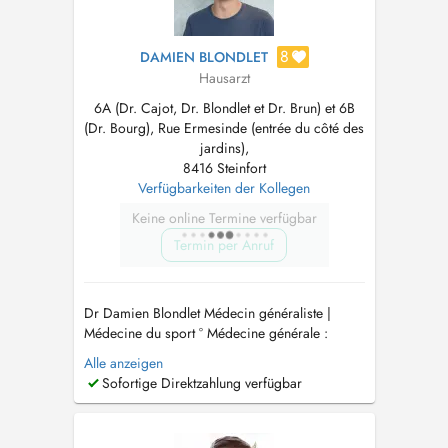
8
DAMIEN BLONDLET
Hausarzt
6A (Dr. Cajot, Dr. Blondlet et Dr. Brun) et 6B
(Dr. Bourg), Rue Ermesinde (entrée du côté des
jardins),
8416 Steinfort
Verfügbarkeiten der Kollegen
Keine online Termine verfügbar
Termin per Anruf
Dr Damien Blondlet Médecin généraliste |
Médecine du sport ° Médecine générale :
Consultations de suivi, médecine préventive et
Alle anzeigen
prise en charge des pathologies aiguës ou
Sofortige Direktzahlung verfügbar
chroniques. ° Traumatologie du sport °
Mésothérapie de l'appareil locomoteur °
Infiltrations articulaires (acide hyal...