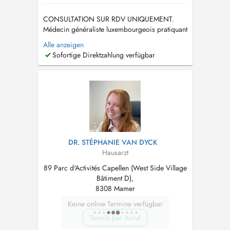
CONSULTATION SUR RDV UNIQUEMENT.
Médecin généraliste luxembourgeois pratiquant
au Centre Médical Capellen. Diplômé de la
Alle anzeigen
Faculté de Médecine de Nancy (F). En cas
Sofortige Direktzahlung verfügbar
d'urgence, appelez le 28 37 39 si vous ne
trouvez pas de plage horaire qui vous
convienne. Tout rendez-vous non honoré ou
annulé à moi...
DR. STÉPHANIE VAN DYCK
Hausarzt
89 Parc d'Activités Capellen (West Side Village
Bâtiment D),
8308 Mamer
Keine online Termine verfügbar
Termin per Anruf