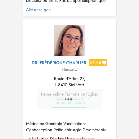
Doctena ou SMS. Pas d'appel téléphonique
s.v.p. PARKING: Vous pouvez vous garer sur le
Alle anzeigen
parking autour des bâtiments gratuitement et
devant la boulangerie Fischer, et continuer à
pied sur la zone piétonne entre les nouveaux
bâtiments durant 50 m. La p...
3294
DR. FRÉDÉRIQUE CHARLIER
Hausarzt
Route d'Arlon 27,
L-8410 Steinfort
Keine online Termine verfügbar
Termin per Anruf
Médecine Générale Vaccinations
Contraception Petite chirurgie Cryothérapie
Permis de conduire Assurances ECG