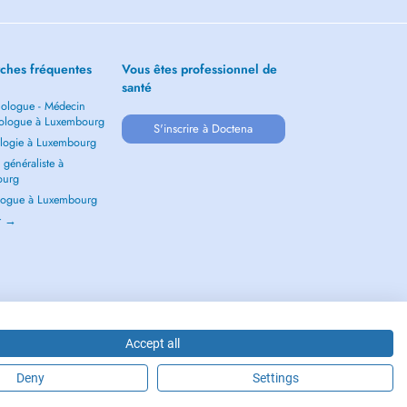
ches fréquentes
Vous êtes professionnel de
santé
ologue - Médecin
ologue à Luxembourg
S'inscrire à Doctena
logie à Luxembourg
généraliste à
ourg
ogue à Luxembourg
ir →
Accept all
Deny
Settings
2026 - DOCTENA S.A. 42, Rue de la Vallée, L-2661 Luxembourg