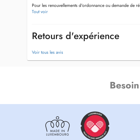
Pour les renouvellements d'ordonnance ou demande de rés
par l'e-mail suivant :
Tout voir
sec.medical.steinfort@gmail.com
.
Le jeudi, je suis remplacée par mon confrère, le Dr Blond
Vous pouvez prendre rendez-vous via son agenda en ligne
Retours d'expérience
https://www.doctena.lu/fr/specialite/medecin-generaliste
Voir tous les avis
Besoin