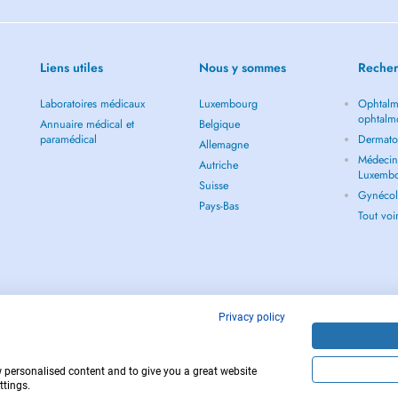
Liens utiles
Nous y sommes
Recher
Laboratoires médicaux
Luxembourg
Ophtalm
ophtalm
Annuaire médical et
Belgique
paramédical
Dermato
Allemagne
Médecin 
Autriche
Luxemb
Suisse
Gynécol
Pays-Bas
Tout vo
Privacy policy
w personalised content and to give you a great website
Copyright © 
ttings.