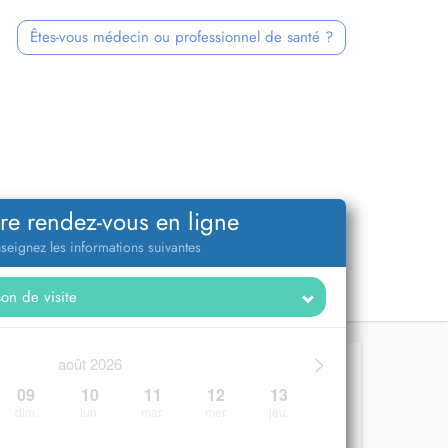
Êtes-vous médecin ou professionnel de santé ?
re rendez-vous en ligne
seignez les informations suivantes
>
août 2026
09
10
11
12
13
dim.
lun.
mar.
mer.
jeu.