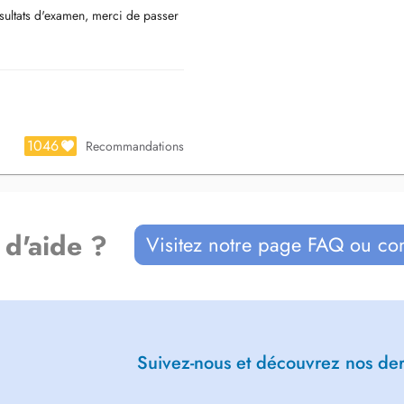
ultats d'examen, merci de passer
let Damien.
 doctena.
/damien-blondlet-2141929
1046
Recommandations
 d'aide ?
Visitez notre page FAQ ou co
Suivez-nous et découvrez nos dern