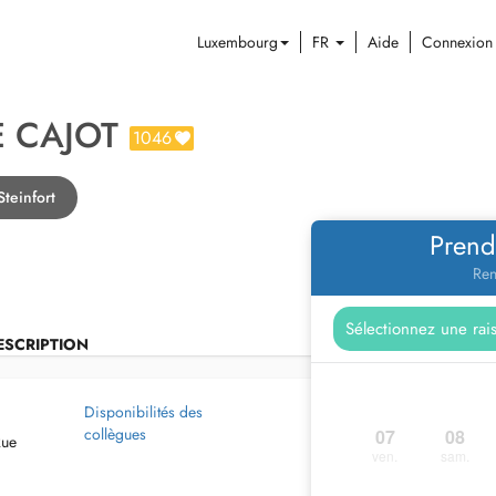
Luxembourg
FR
Aide
Connexion
E CAJOT
1046
teinfort
Prend
Ren
ESCRIPTION
Disponibilités des
collègues
07
08
Rue
ven.
sam.